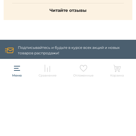
Читайте отзывы
Подписывайтесь и будьте в курсе всех акций и новых
товаров распродажи!
ПОДПИСАТЬСЯ
Меню
Сравнение
Отложенные
Корзина
Информация
Политика конфиденциальности
О компании
Гарантия
О компании
Бренды
Оплата и доставка
Контакты
Artelamp
Категории
Установка
Дизайнерам
Maytoni
Люстры
Полезная информация
Odeon Light
Бра