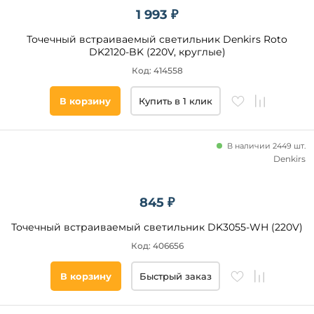
островом
1 993 ₽
над
обеденным
Точечный встраиваемый светильник Denkirs Roto
столом
DK2120-BK (220V, круглые)
Код: 414558
Ширина,
мм
В корзину
Купить в 1 клик
от
В наличии 2449 шт.
до
Denkirs
845 ₽
Точечный встраиваемый светильник DK3055-WH (220V)
Код: 406656
Высота,
мм
В корзину
Быстрый заказ
от