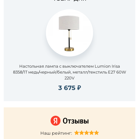
Настольная лампа с выключателем Lumion Irisa
8358/1T медь/черный/белый, металл/текстиль E27 60W
220V
3 675 ₽
Наш рейтинг: