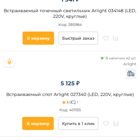
18
16
Встраиваемый точечный светильник Arlight 034148 (LED,
220V, круглые)
34,8
Код: 385964
28
36
Технические
В корзину
Быстрый заказ
особенности
35
26
Регулировка
цветовой
В наличии 42 шт.
14
температуры
Arlight
34
С
аккумулятором
5 125 ₽
2 в 1
встраиваемый/
накладной
Встраиваемый спот Arlight 027340 (LED, 220V, круглые)
5.0
1
Код: 401135
Страна
В корзину
Купить в 1 клик
Общая
мощность,
Вт