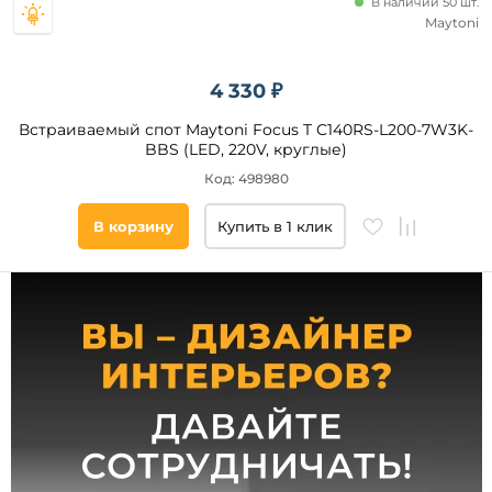
В наличии 50 шт.
IP
Maytoni
20
40
4 330 ₽
44
Встраиваемый спот Maytoni Focus T C140RS-L200-7W3K-
54
BBS (LED, 220V, круглые)
65
Код: 498980
22
В корзину
Купить в 1 клик
21
33
23
Тип
ламп
Светодиодные
Галогенные
Люминесцентные
Накаливания