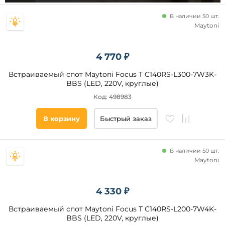
12
E27
15
В наличии 50 шт.
Maytoni
7
3
4 770 ₽
35
5
Встраиваемый спот Maytoni Focus T C140RS-L300-7W3K-
9
BBS (LED, 220V, круглые)
6
Код: 498983
Стиль
20
Современный
В корзину
Быстрый заказ
8
Модерн
18
Техно
40
В наличии 50 шт.
Хай-
Maytoni
Тек
Минимализм
4 330 ₽
Классический
Скандинавский
Встраиваемый спот Maytoni Focus T C140RS-L200-7W4K-
BBS (LED, 220V, круглые)
Лофт