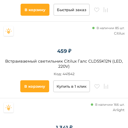
встраиваемой
части, мм
В корзину
Быстрый заказ
от
В наличии 85 шт.
Citilux
до
459 ₽
Встраиваемый светильник Citilux Галс CLD55K12N (LED,
220V)
Код: 441542
Напряжение
питания, В
В корзину
Купить в 1 клик
220
12
В наличии 166 шт.
17
Arlight
24
23
1 341 ₽