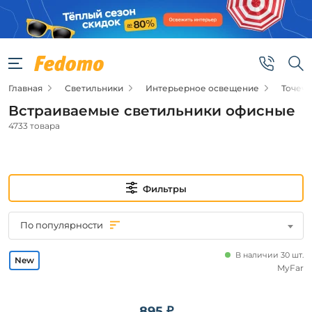
Фильтры
Подвид
Главная
Светильники
Интерьерное освещение
Точеч
Точечные
светильники
Встраиваемые светильники офисные
Споты
4733 товара
Цена
от
Фильтры
до
По популярности
В наличии 30 шт.
MyFar
895 ₽