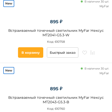
В наличии 30 шт.
AM
Group
MyFar
Направленный
ST
свет
Luce
895 ₽
Feron
да
Встраиваемый точечный светильник MyFar Нексус
Eglo
MT2041-G5.3-W
Arte
Цвет
Lamp
Код: 610758
основания
DesignLed
В корзину
Быстрый заказ
Белый
Черный
Хром
В наличии 30 шт.
Золото
MyFar
Серый
Серебро
895 ₽
Коричневый
Встраиваемый точечный светильник MyFar Нексус
Алюминий
MT2043-G5.3-B
Никель
Код: 610760