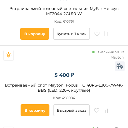
Полиметилакрилат
Встраиваемый точечный светильник MyFar Нексус
круглая
MT2044-2GU10-W
Бетон
квадратная
Код: 610761
прямоугольная
другая
В корзину
Купить в 1 клик
Категория
В наличии 50 шт.
Maytoni
Светодиодные
Под
гипсокартон
5 400 ₽
Линейные
Встраиваемый спот Maytoni Focus T C140RS-L300-7W4K-
С
BBS (LED, 220V, круглые)
пультом
Код: 498984
Датчик
движения
В корзину
Быстрый заказ
Степень
защиты,