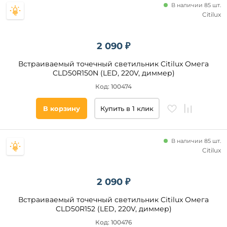
В наличии 85 шт.
до
Citilux
2 090 ₽
Встраиваемый точечный светильник Citilux Омега
CLD50R150N (LED, 220V, диммер)
Диаметр
Код: 100474
врезного
отверстия,
мм
В корзину
Купить в 1 клик
от
В наличии 85 шт.
Citilux
до
2 090 ₽
Встраиваемый точечный светильник Citilux Омега
CLD50R152 (LED, 220V, диммер)
Код: 100476
Высота