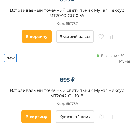
Новинка
Встраиваемый точечный светильник MyFar Нексус
Новинка
MT2040-GU10-W
Код: 610757
Видео
В корзину
Быстрый заказ
Да
В наличии 30 шт.
Бренд
MyFar
Ambrella
895 ₽
Reluce
Maytoni
Встраиваемый точечный светильник MyFar Нексус
MT2042-GU10-B
Arlight
Код: 610759
Lightstar
Эра
В корзину
Купить в 1 клик
Novotech
Kanlux