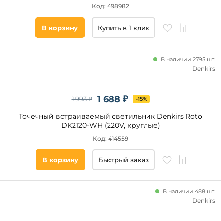
Код: 498982
Арт-
Помещение
Деко
В корзину
Купить в 1 клик
офис
гостиная
В наличии 2795 шт.
кухня
Denkirs
прихожая
и
коридор
1 688 ₽
1 993 ₽
-15%
кабинет
кафе
Точечный встраиваемый светильник Denkirs Roto
DK2120-WH (220V, круглые)
спальня
Код: 414559
магазин
Длина,
зал
В корзину
Быстрый заказ
мм
холл
ванная
от
В наличии 488 шт.
экспозиция
Denkirs
до
над
кухонным