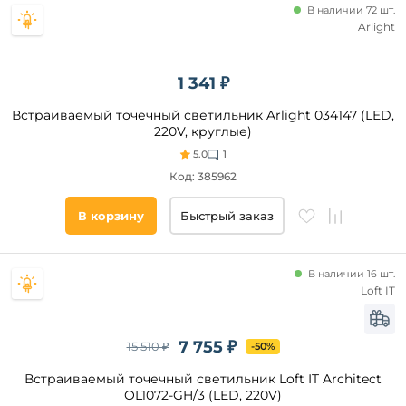
В наличии 72 шт.
Arlight
Площадь
освещения,
кв. м
1 341 ₽
Встраиваемый точечный светильник Arlight 034147 (LED,
Подходит
220V, круглые)
для
5.0
1
Код: 385962
Наличие
В корзину
Быстрый заказ
Все
фильтры
В наличии 16 шт.
Loft IT
Подобрать
товары
7 755 ₽
15 510 ₽
-50%
Встраиваемый точечный светильник Loft IT Architect
OL1072-GH/3 (LED, 220V)