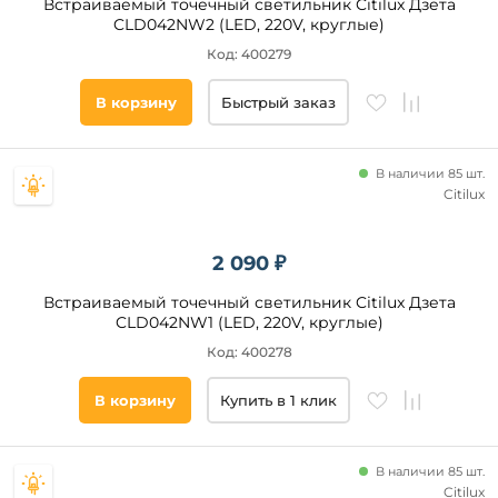
Встраиваемый точечный светильник Citilux Дзета
23
CLD042NW2 (LED, 220V, круглые)
18
Код: 400279
36
230
В корзину
Быстрый заказ
34
37
Технические
В наличии 85 шт.
особенности
24
Citilux
28
Регулировка
цветовой
37,5
температуры
2 090 ₽
48
С USB-
Встраиваемый точечный светильник Citilux Дзета
портом
CLD042NW1 (LED, 220V, круглые)
Регулировка
Код: 400278
яркости
WiFi
В корзину
Купить в 1 клик
Страна
В наличии 85 шт.
Citilux