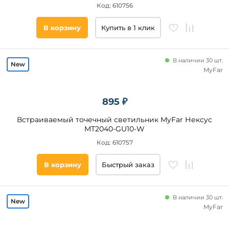
Коричневый
Цвет
Код: 610756
плафонов
Алюминий
В корзину
Купить в 1 клик
Желтый
Материал
Розовый
основания
Латунь
В наличии 30 шт.
Металл
MyFar
Алюминий
Пластик
895 ₽
Стекло
Встраиваемый точечный светильник MyFar Нексус
Акрил
MT2040-GU10-W
Гипс
Код: 610757
Полимер
Хрусталь
В корзину
Быстрый заказ
Поликарбонат
Керамика
Материал
В наличии 30 шт.
плафона
Термопластик
MyFar
Сталь
Форма