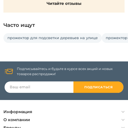
Читайте отзывы
Часто ищут
прожектор для подсветки деревьев на улице
прожектор
Подписывайтесь и будьте в курсе всех акций и новых
товаров распродажи!
ПОДПИСАТЬСЯ
Информация
Политика конфиденциальности
О компании
Гарантия
О компании
Бренды