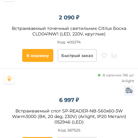
Общая
мощность,
Вт
2 090 ₽
Площадь
Встраиваемый точечный светильник Citilux Боска
освещения,
CLD041NW1 (LED, 220V, круглые)
кв. м
Код: 400274
Подходит
В корзину
Быстрый заказ
для
Наличие
В наличии 196 шт.
Arlight
Все
фильтры
6 997 ₽
Встраиваемый спот SP-READER-NB-S60x60-3W
Warm3000 (BK, 20 deg, 230V) (Arlight, IP20 Металл)
Подобрать
052946 (LED)
товары
Код: 567525