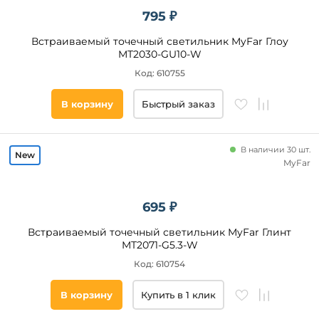
Новинка
795 ₽
Новинка
Встраиваемый точечный светильник MyFar Глоу
MT2030-GU10-W
Код: 610755
Видео
Да
В корзину
Быстрый заказ
Бренд
В наличии 30 шт.
MyFar
Ambrella
Lightstar
695 ₽
Reluce
Эра
Встраиваемый точечный светильник MyFar Глинт
MT2071-G5.3-W
Feron
Код: 610754
Donolux
Kanlux
В корзину
Купить в 1 клик
Maytoni