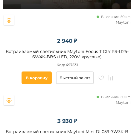
10
GU4
12
AR111
В наличии 50 шт.
15
Maytoni
3
35
2 940 ₽
7
Встраиваемый светильник Maytoni Focus T C141RS-L125-
9
6W4K-BBS (LED, 220V, круглые)
5
Код: 497531
20
Стиль
6
В корзину
Быстрый заказ
Современный
40
Модерн
8
Техно
В наличии 50 шт.
18
Maytoni
Хай-
Тек
Классический
3 930 ₽
Минимализм
Встраиваемый светильник Maytoni Mini DL059-7W3K-B
Арт-