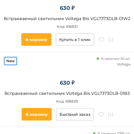
до
островом
630 ₽
экспозиция
Встраиваемый светильник Voltega Bis VGL7373DLB-01W2
над
обеденным
Код: 618831
столом
В корзину
Купить в 1 клик
Ширина,
мм
В наличии 50 шт.
от
Voltega
до
630 ₽
Встраиваемый светильник Voltega Bis VGL7373DLB-01B3
Код: 618828
В корзину
Быстрый заказ
Высота,
мм
В наличии 2795 шт.