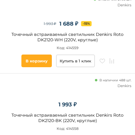
от
Denkirs
до
1 688 ₽
1 993 ₽
-15%
Точечный встраиваемый светильник Denkirs Roto
DK2120-WH (220V, круглые)
Код: 414559
Диаметр
В корзину
Купить в 1 клик
врезного
отверстия,
мм
В наличии 488 шт.
Denkirs
от
до
1 993 ₽
Точечный встраиваемый светильник Denkirs Roto
DK2120-BK (220V, круглые)
Код: 414558