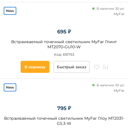
ST
Luce
В наличии 30 шт.
Направленный
MyFar
AM
свет
Group
Arte
да
695 ₽
Lamp
Arlight
Встраиваемый точечный светильник MyFar Глинт
Цвет
Elektrostandard
MT2070-GU10-W
основания
Novotech
Код: 610753
Белый
В корзину
Быстрый заказ
Черный
Хром
Золото
В наличии 30 шт.
MyFar
Серый
Серебро
Бронза
795 ₽
Никель
Встраиваемый точечный светильник MyFar Глоу MT2031-
Прозрачный
G5.3-W