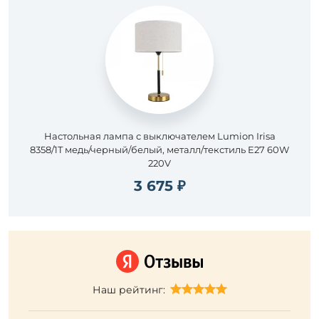
Настольная лампа с выключателем Lumion Irisa
8358/1T медь/черный/белый, металл/текстиль E27 60W
220V
3 675 ₽
Наш рейтинг: