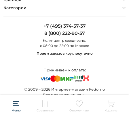
Оплата и доставка
Контакты
Artelamp
Категории
Установка
Дизайнерам
Maytoni
Люстры
Полезная информация
Odeon Light
Бра
+7 (495) 374-57-37
Новости
St Luce
Торшеры
8 (800) 222-90-57
Вопросы и ответы
Favourite
Настольные лампы
Колл-центр eжедневно,
Наши магазины
Lightstar
Уличные светильники
с 08:00 до 22:00 по Москве
Карта сайта
Citilux
Споты
Прием заказов круглосуточно
Все бренды
Светильники
Принимаем к оплате:
© 2009 – 2026 Интернет-магазин Fedomo
Все права защищены.
Создание сайта —
Меню
Сравнение
Отложенные
Корзина