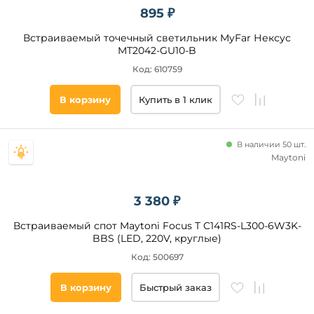
Оптический
895 ₽
полимер
круглая
Полиметилакрилат
Встраиваемый точечный светильник MyFar Нексус
квадратная
MT2042-GU10-B
прямоугольная
Код: 610759
другая
В корзину
Купить в 1 клик
Категория
В наличии 50 шт.
Светодиодные
Maytoni
Под
гипсокартон
Линейные
3 380 ₽
Для
Встраиваемый спот Maytoni Focus T C141RS-L300-6W3K-
детской
BBS (LED, 220V, круглые)
С
пультом
Код: 500697
Датчик
движения
В корзину
Быстрый заказ
Умный