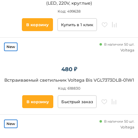
(LED, 220V, круглые)
Деко
Код: 499638
Лофт
Помещение
Скандинавский
В корзину
Купить в 1 клик
Прованс
спальня
Этнический
гостиная
В наличии 50 шт.
прихожая
Voltega
и
коридор
кухня
480 ₽
офис
Встраиваемый светильник Voltega Bis VGL7373DLB-01W1
кабинет
Код: 618830
кафе
магазин
В корзину
Быстрый заказ
Длина,
зал
мм
холл
В наличии 50 шт.
ванная
от
Voltega
над
кухонным