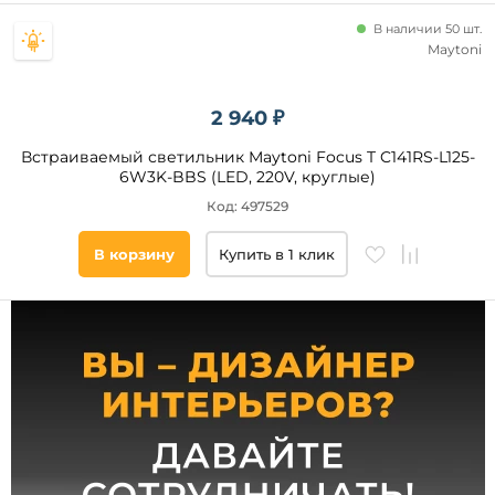
дом
Степень
В наличии 50 шт.
защиты,
Maytoni
IP
20
2 940 ₽
44
40
Встраиваемый светильник Maytoni Focus T C141RS-L125-
6W3K-BBS (LED, 220V, круглые)
65
Код: 497529
54
22
В корзину
Купить в 1 клик
21
23
Тип
ламп
Светодиодные
Галогенные