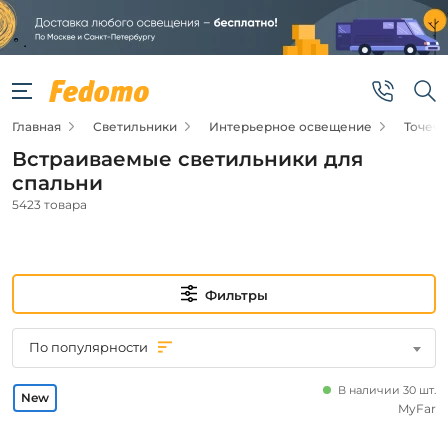
Фильтры
Подвид
Главная
Светильники
Интерьерное освещение
Точеч
Точечные
светильники
Встраиваемые светильники для
Споты
спальни
5423 товара
Цена
от
Фильтры
до
По популярности
В наличии 30 шт.
MyFar