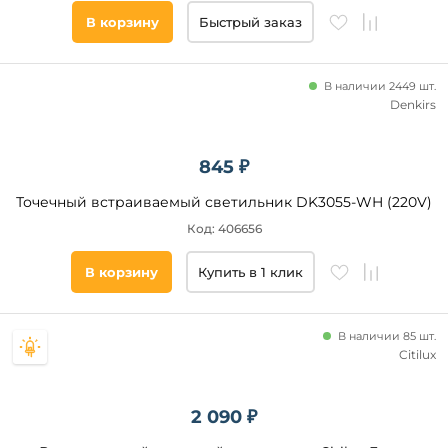
В корзину
Быстрый заказ
Высота
встраиваемой
части, мм
В наличии 2449 шт.
от
Denkirs
до
845 ₽
Точечный встраиваемый светильник DK3055-WH (220V)
Код: 406656
В корзину
Купить в 1 клик
Напряжение
питания, В
В наличии 85 шт.
220
Citilux
12
17
2 090 ₽
200