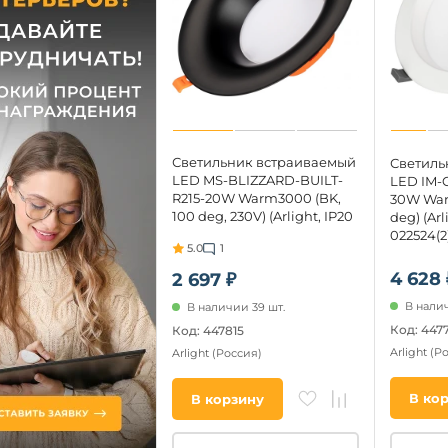
Светильник встраиваемый
Светиль
LED MS-BLIZZARD-BUILT-
LED IM-
R215-20W Warm3000 (BK,
30W War
100 deg, 230V) (Arlight, IP20
deg) (Ar
Металл) 036606
022524(2
5.0
1
4 628 
2 697 ₽
В налич
В наличии 39 шт.
Код: 447
Код: 447815
Arlight
(Р
Arlight
(Россия)
В ко
В корзину