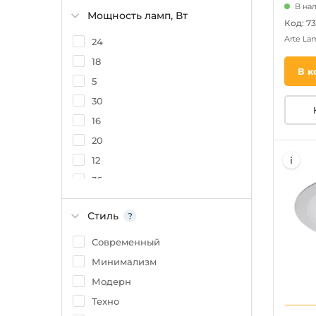
В на
Мощность ламп, Вт
Код: 7
Arte L
24
18
В к
5
30
16
20
12
36
26
Стиль
40
50
Современный
13
Минимализм
27
Модерн
6
Техно