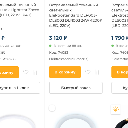
иваемый точечный
Встраиваемый точечный
Встраив
ьник Lightstar Zocco
светильник
светиль
 (LED, 220V, IP40)
Elektrostandard DLR003-
Elektros
DLS003 DLR003 24W 4200K
DLS003 
(LED, 220V)
(LED, 22
1
3 120 ₽
1 790 
 ₽
В наличии 88 шт.
В налич
личии 375 шт.
Код: 74053
Код: 740
115
Elektrostandard
(Россия)
Elektrost
r
(Италия)
В корзину
В ко
орзину
Быстрый заказ
Ку
Купить в 1 клик