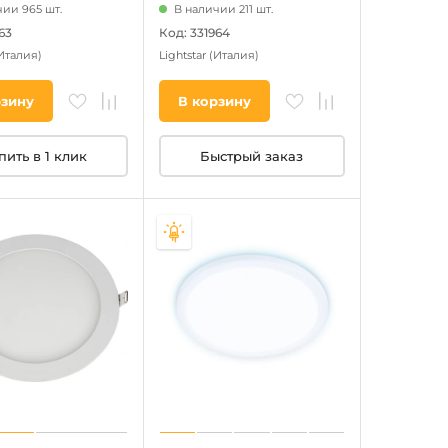
ии 965 шт.
В наличии 211 шт.
63
Код: 331964
Италия)
Lightstar
(Италия)
рзину
В корзину
пить в 1 клик
Быстрый заказ