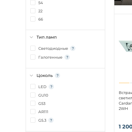
54
22
66
Тип ламп
Светодиодные
Галогенные
Цоколь
LED
Встра
GU10
свети
Cardan
G53
2WH
AR111
G5.3
1 200