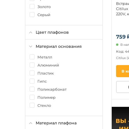
Встра
Золото
Citilu
220V, 
Серый
Цвет плафонов
759 
В на
Материал основания
Код: 4
Металл
Citilux
(
Алюминий
В к
Пластик
Гипс
Поликарбонат
Полимер
Стекло
Материал плафона