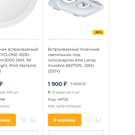
-50%
ник встраиваемый
Встраиваемый точечный
CYCLONE-R230-
светильник под
m3000 (WH, 90
гипсокартон Arte Lamp
light, IP40 Металл)
Invisible A9270PL-2WH
)
(220V)
₽
1 900 ₽
3 800 ₽
ии 200 шт.
В наличии 2 шт.
768
Код: 49726
оссия)
Arte Lamp
(Италия)
рзину
В корзину