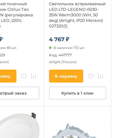
ой точечный
Светильник встраиваемый
ик Citilux Тао
LED LTD-LEGEND-R230-
2N (регулировка
35W Warm3000 (WH, 50
 LED, 220V,
deg) (Arlight, IP20 Металл)
)
027320(1)
₽
4 767 ₽
ии 85 шт.
В наличии 172 шт.
629
Код: 447777
алия)
Arlight
(Россия)
рзину
В корзину
стрый заказ
Купить в 1 клик