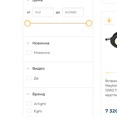
Цена
от
до
Новинка
Новинка
Видео
Да
Встра
Mayton
12W2.7
Бренд
круглы
Arlight
7 32
Eglo