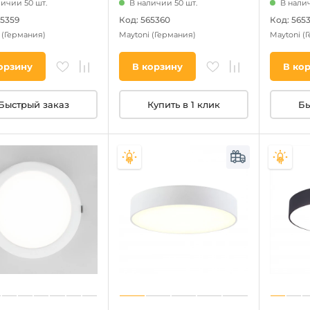
личии 50 шт.
В наличии 50 шт.
В налич
65359
Код: 565360
Код: 5653
i
(Германия)
Maytoni
(Германия)
Maytoni
(
орзину
В корзину
В ко
Быстрый заказ
Купить в 1 клик
Бы