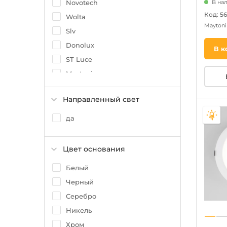
Novotech
В на
Код: 5
Wolta
Mayton
Slv
Donolux
В к
ST Luce
Maytoni
Mantra
Направленный свет
Deko-Light
Philips
да
Эра
Ambrella
Цвет основания
Apeyron
Белый
Черный
Серебро
Никель
Хром