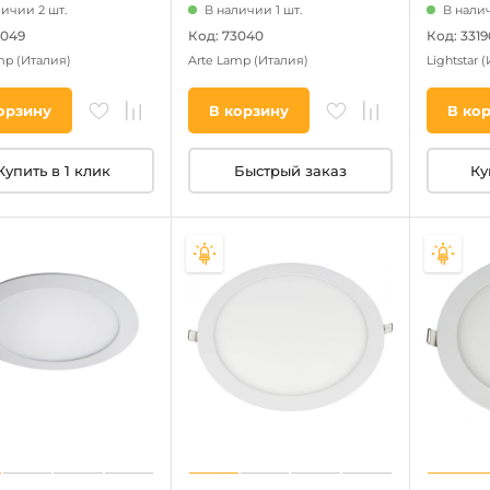
личии 2 шт.
В наличии 1 шт.
В налич
3049
Код: 73040
Код: 3319
amp
(Италия)
Arte Lamp
(Италия)
Lightstar
(
орзину
В корзину
В ко
Купить в 1 клик
Быстрый заказ
Ку