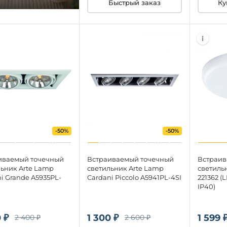
Ку
Быстрый заказ
-50%
-50%
иваемый точечный
Встраиваемый точечный
Встраив
льник Arte Lamp
светильник Arte Lamp
светильн
i Grande A5935PL-
Cardani Piccolo A5941PL-4SI
221362 (
IP40)
 ₽
1 300 ₽
1 599 
2 400 ₽
2 600 ₽