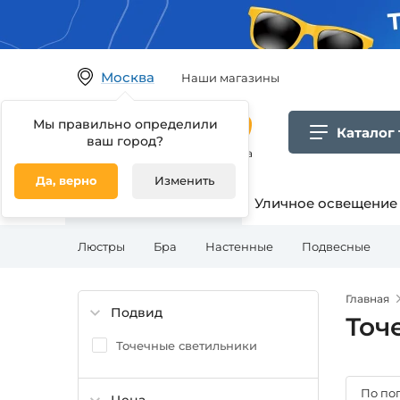
Москва
Наши магазины
Мы правильно определили
Каталог
ваш город?
Гипермаркет товаров для дома
Да, верно
Изменить
Освещение для дома
Уличное освещение
Люстры
Бра
Настенные
Подвесные
Главная
Подвид
Точ
Точечные светильники
По по