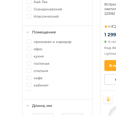
Хай-Тек
Встра
светил
Скандинавский
223182
Классический
5.0
Помещение
1 299
прихожая и коридор
В на
Код: 84
офис
Lightsta
кухня
гостиная
В к
спальня
кафе
кабинет
магазин
ванная
Длина, мм
холл
зал