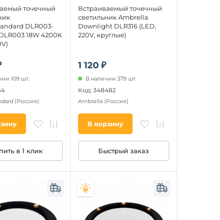
аемый точечный
Встраиваемый точечный
ник
светильник Ambrella
tandard DLR003-
Downlight DLR316 (LED,
DLR003 18W 4200K
220V, круглые)
0V)
₽
1 120 ₽
ии 109 шт.
В наличии 379 шт.
54
Код: 348482
andard
(Россия)
Ambrella
(Россия)
рзину
В корзину
пить в 1 клик
Быстрый заказ