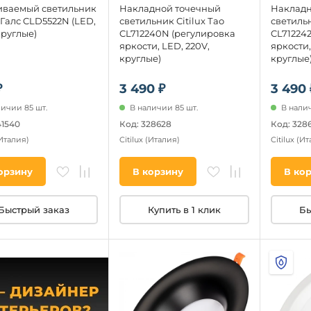
иваемый светильник
Накладной точечный
Накладн
x Галс CLD5522N (LED,
светильник Citilux Тао
светильн
круглые)
CL712240N (регулировка
CL71224
яркости, LED, 220V,
яркости,
круглые)
круглые
₽
3 490 ₽
3 490 
личии 85 шт.
В наличии 85 шт.
В налич
41540
Код: 328628
Код: 328
Италия)
Citilux
(Италия)
Citilux
(Ит
орзину
В корзину
В ко
Быстрый заказ
Купить в 1 клик
Бы