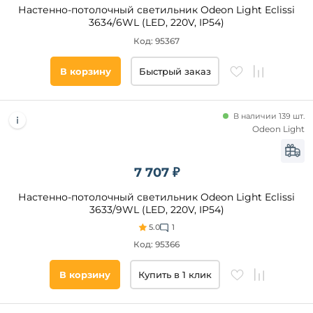
Золото
Настенно-потолочный светильник Odeon Light Eclissi
3634/6WL (LED, 220V, IP54)
Хром
Код: 95367
Серебро
Коричневый
В корзину
Быстрый заказ
Древесный
Алюминий
В наличии 139 шт.
Никель
Материал
Odeon Light
плафона
Бежевый
Бронза
Пластик
7 707 ₽
Серебрянный
Стекло
Настенно-потолочный светильник Odeon Light Eclissi
Латунь
Поликарбонат
3633/9WL (LED, 220V, IP54)
Акрил
5.0
1
Металл
Код: 95366
Полипропилен
В корзину
Купить в 1 клик
Оптический
полимер
Полистирол