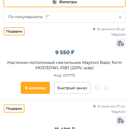
Да
Фильтры
По популярности
Бренд
В наличии 50 шт.
Sonex
Maytoni
Feron
Эра
9 550 ₽
Gauss
Wolta
Настенно-потолочный светильник Maytoni Basic form
MOD321WL-01B1 (220V, шар)
Citilux
Код: 437775
Uniel
Eglo
В корзину
Быстрый заказ
Lightstar
Apeyron
Стиль
В наличии 27 шт.
Volpe
Современный
Maytoni
Arlight
Модерн
Ambrella
Минимализм