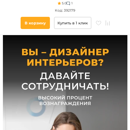
до
5.0
1
Код: 392179
В корзину
Купить в 1 клик
Высота,
мм
от
до
Количество
плафонов и
абажуров,
шт