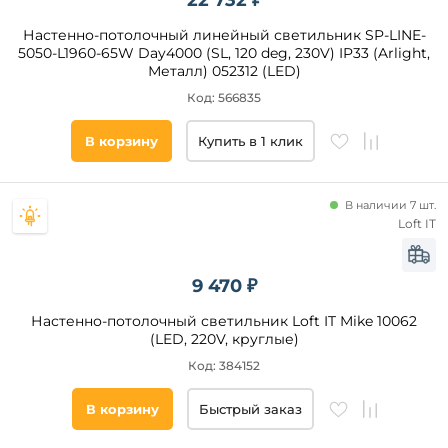
22 732 ₽
Диммер
Настенно-потолочный линейный светильник SP-LINE-
Технические
5050-L1960-65W Day4000 (SL, 120 deg, 230V) IP33 (Arlight,
Микроволновый
особенности
датчик
Металл) 052312 (LED)
Акустический
Код: 566835
Регулировка
датчик
цветовой
температуры
Датчик
В корзину
Купить в 1 клик
освещенности
Регулировка
яркости
Голосовое
Ночной
В наличии 7 шт.
режим
Loft IT
2 в 1 подвес
и
потолочный
9 470 ₽
RGB
Настенно-потолочный светильник Loft IT Mike 10062
Регулировка
(LED, 220V, круглые)
по высоте
Наличие
Код: 384152
выключателя
С USB-
портом
да
В корзину
Быстрый заказ
Таймер
С