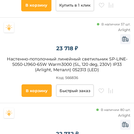
кв. м
В корзину
Купить в 1 клик
Страна
В наличии 57 шт.
Arlight
Степень
защиты,
IP
23 718 ₽
Тип
Настенно-потолочный линейный светильник SP-LINE-
управления
5050-L1960-65W Warm3000 (SL, 120 deg, 230V) IP33
(Arlight, Металл) 052313 (LED)
Пульт
Код: 566836
управления
Датчик
В корзину
Быстрый заказ
движения
ИК-
датчик
В наличии 80 шт.
Свето-
Arlight
шумовой
датчик
Управление
смартфоном