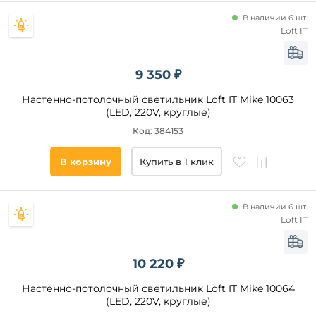
аккумулятором
Вид
В наличии 6 шт.
Гибкая
выключателя
Loft IT
ножка
На
корпусе
9 350 ₽
Сенсорный
Настенно-потолочный светильник Loft IT Mike 10063
(LED, 220V, круглые)
Код: 384153
Все
фильтры
В корзину
Купить в 1 клик
Подобрать
товары
В наличии 6 шт.
Loft IT
10 220 ₽
Настенно-потолочный светильник Loft IT Mike 10064
(LED, 220V, круглые)