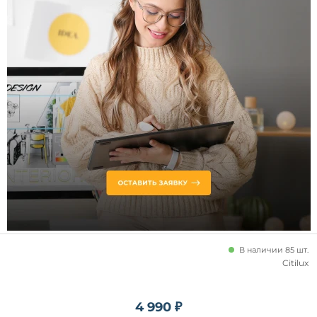
от
до
Цоколь
LED
E27
E14
G13
В наличии 85 шт.
Citilux
GU10
G9
4 990 ₽