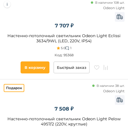
В наличии 108 шт.
Алюминий
Odeon Light
Материал
Селикатное
основания
стекло
Камень
7 707 ₽
Длина,
Без
мм
Настенно-потолочный светильник Odeon Light Eclissi
плафона
3634/9WL (LED, 220V, IP54)
от
Брезент
5.0
1
Полимер
Код: 95368
до
В корзину
Быстрый заказ
В наличии 38 шт.
Odeon Light
Ширина,
мм
7 508 ₽
от
Настенно-потолочный светильник Odeon Light Pelow
4957/2 (220V, круглые)