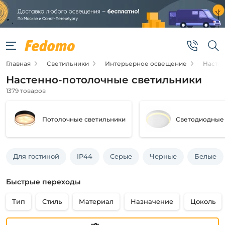
Фильтры
Цена
Главная
Светильники
Интерьерное освещение
Насте
от
Настенно-потолочные светильники
до
1379 товаров
Потолочные светильники
Светодиодные
Для гостиной
IP44
Серые
Черные
Белые
Новинка
Новинка
Быстрые переходы
Тип
Стиль
Материал
Назначение
Цоколь
Видео