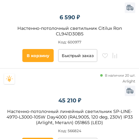
и
коридор
6 590 ₽
офис
гостиная
Настенно-потолочный светильник Citilux Ron
CL941D30B5
спальня
кухня
Код: 600977
ванная
В корзину
Быстрый заказ
магазин
кафе
Форма
кабинет
В наличии 20 шт.
Arlight
склад
круглая
холл
прямоугольная
45 210 ₽
дача
квадратная
зал
Настенно-потолочный линейный светильник SP-LINE-
другая
4970-L3000-105W Day4000 (RAL9005, 120 deg, 230V) IP33
бассейн
(Arlight, Металл) 051865 (LED)
Площадь
Код: 566824
освещения,