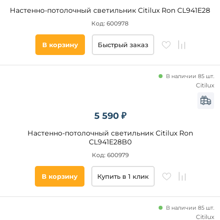
Настенно-потолочный светильник Citilux Ron CL941E28
Тип
ламп
Код: 600978
Светодиодные
В корзину
Быстрый заказ
Накаливания
Галогенные
В наличии 85 шт.
Citilux
Цвет
свечения
5 590 ₽
нейтральный
Настенно-потолочный светильник Citilux Ron
теплый
CL941E28B0
Код: 600979
холодный
дневной
В корзину
Купить в 1 клик
Помещение
В наличии 85 шт.
Citilux
прихожая