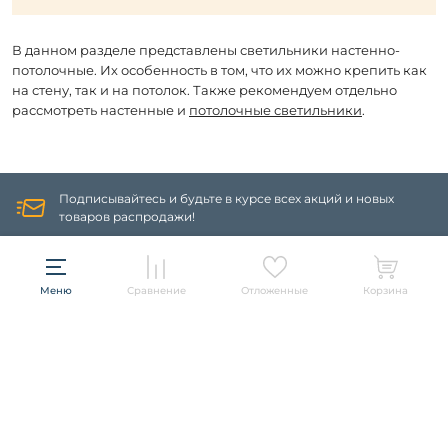
В данном разделе представлены светильники настенно-
потолочные. Их особенность в том, что их можно крепить как
на стену, так и на потолок. Также рекомендуем отдельно
рассмотреть настенные и
потолочные светильники
.
Подписывайтесь и будьте в курсе всех акций и новых
товаров распродажи!
ПОДПИСАТЬСЯ
Меню
Сравнение
Отложенные
Корзина
Информация
Политика конфиденциальности
О компании
Гарантия
О компании
Бренды
Оплата и доставка
Контакты
Artelamp
Категории