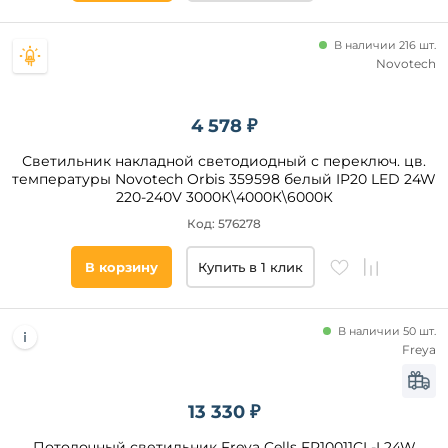
Подобрать
В наличии 216 шт.
товары
Novotech
4 578 ₽
Светильник накладной светодиодный с переключ. цв.
температуры Novotech Orbis 359598 белый IP20 LED 24W
220-240V 3000К\4000К\6000К
Код: 576278
В корзину
Купить в 1 клик
В наличии 50 шт.
Freya
13 330 ₽
Потолочный светильник Freya Cells FR10011CL-L24W