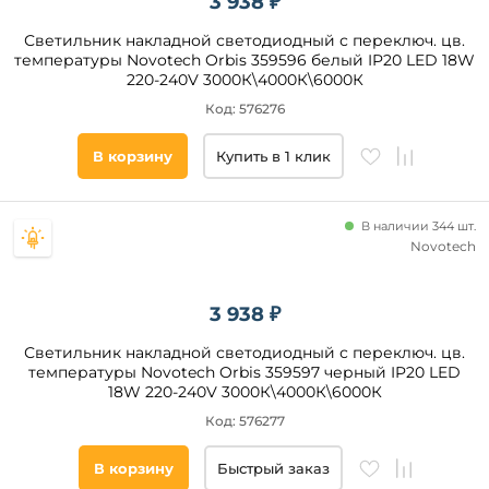
3 938 ₽
Диапазон
Светильник накладной светодиодный с переключ. цв.
температур
температуры Novotech Orbis 359596 белый IP20 LED 18W
эксплуатации
220-240V 3000К\4000К\6000К
Код: 576276
Площадь
освещения,
В корзину
Купить в 1 клик
кв. м
Страна
В наличии 344 шт.
Novotech
Степень
защиты,
IP
3 938 ₽
Светильник накладной светодиодный с переключ. цв.
Наличие
температуры Novotech Orbis 359597 черный IP20 LED
18W 220-240V 3000К\4000К\6000К
Код: 576277
Все
фильтры
В корзину
Быстрый заказ