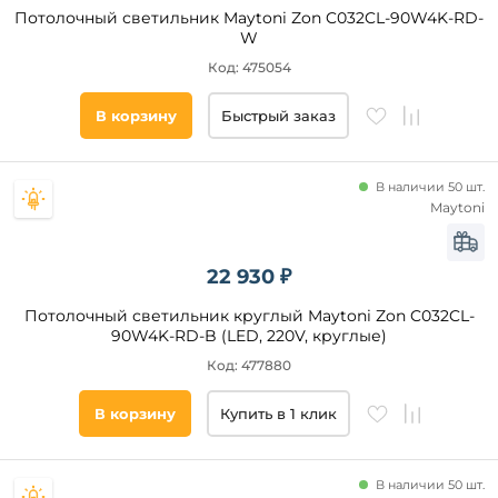
Потолочный светильник Maytoni Zon C032CL-90W4K-RD-
W
Код: 475054
Видео
В корзину
Быстрый заказ
Бренд
Arlight
В наличии 50 шт.
Maytoni
ImperiumLoft
Uniel
22 930 ₽
Citilux
Lumin'arte
Потолочный светильник круглый Maytoni Zon C032CL-
90W4K-RD-B (LED, 220V, круглые)
Maytoni
Donolux
Код: 477880
Feron
В корзину
Купить в 1 клик
Sonex
Kanlux
Стиль
Zortes
В наличии 50 шт.