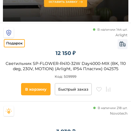
RGB
Ночной
режим
Таймер
В наличии 144 шт.
2 в 1 подвес
Arlight
и
потолочный
Длина,
С
12 150 ₽
мм
аккумулятором
Светильник SP-FLOWER-R410-32W Day4000-MIX (BK, 110
deg, 230V, MOTION) (Arlight, IP54 Пластик) 042575
Ширина,
мм
Код: 509999
Высота,
В корзину
Быстрый заказ
мм
Количество
В наличии 218 шт.
плафонов и
Novotech
абажуров,
шт