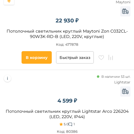
Современный
Maytoni
Mantra
Модерн
Volpe
Минимализм
22 930 ₽
Lightstar
Хай-
Тек
Потолочный светильник круглый Maytoni Zon C032CL-
90W3K-RD-B (LED, 220V, круглые)
Скандинавский
Код: 477878
Техно
Лофт
В корзину
Быстрый заказ
Помещение
В наличии 53 шт.
Lightstar
гостиная
спальня
офис
4 599 ₽
прихожая
Потолочный светильник круглый Lightstar Arco 226204
и
коридор
(LED, 220V, IP44)
кухня
5.0
1
Код: 80386
кабинет