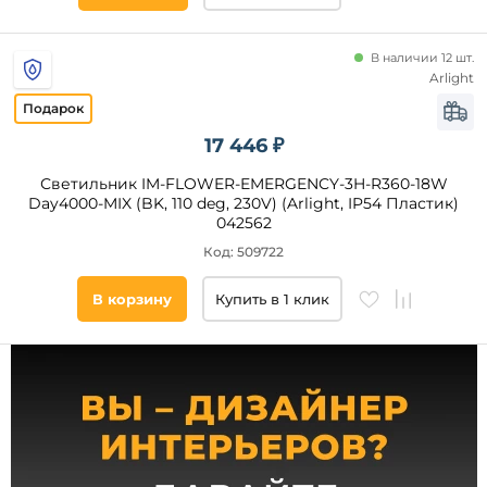
Стекло
Полистирол
В наличии 12 шт.
Оптический
Arlight
полимер
Полиметилметакрилат
Материал
Дерево
17 446 ₽
основания
Светильник IM-FLOWER-EMERGENCY-3H-R360-18W
Цоколь
Day4000-MIX (BK, 110 deg, 230V) (Arlight, IP54 Пластик)
042562
LED
Код: 509722
E27
В корзину
Купить в 1 клик
Тип
ламп
Светодиодные
Накаливания