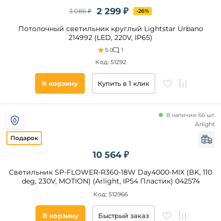
Черный
2 299 ₽
3 086 ₽
-26%
Серый
Матовый
Потолочный светильник круглый Lightstar Urbano
214992 (LED, 220V, IP65)
Красный
5.0
1
Розовый
Код: 51292
Зеленый
Синий
В корзину
Купить в 1 клик
Золото
Цвет
основания
Прозрачный
В наличии 66 шт.
Древесный
Arlight
Материал
Натуральный
плафона
10 564 ₽
Пластик
Акрил
Светильник SP-FLOWER-R360-18W Day4000-MIX (BK, 110
deg, 230V, MOTION) (Arlight, IP54 Пластик) 042574
Металл
Код: 512966
Поликарбонат
Полимер
В корзину
Быстрый заказ