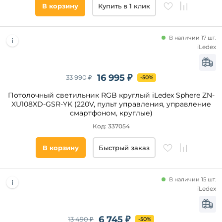
В корзину
Купить в 1 клик
В наличии 17 шт.
iLedex
16 995 ₽
33 990 ₽
-50%
Потолочный светильник RGB круглый iLedex Sphere ZN-
XU108XD-GSR-YK (220V, пульт управления, управление
смартфоном, круглые)
Код: 337054
В корзину
Быстрый заказ
В наличии 15 шт.
iLedex
6 745 ₽
13 490 ₽
-50%