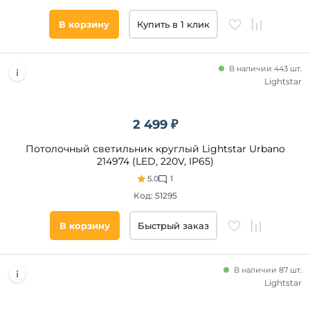
ванная
В корзину
Купить в 1 клик
магазин
Категория
кафе
В наличии 443 шт.
дача
Светодиодные
Lightstar
холл
С
пультом
зал
2 499 ₽
Датчик
над
движения
обеденным
столом
Потолочный светильник круглый Lightstar Urbano
Умный
214974 (LED, 220V, IP65)
дом
склад
5.0
1
Датчик
освещенности
Код: 51295
В корзину
Быстрый заказ
Цвет
плафонов
В наличии 87 шт.
Белый
Lightstar
Желтый