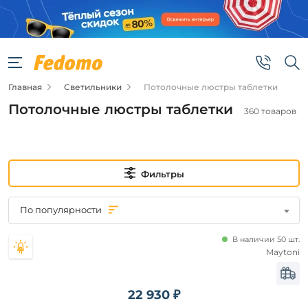
Фильтры
Подвид
Главная
Светильники
Потолочные люстры таблетки
Потолочные
светильники
Потолочные люстры таблетки
360 товаров
Новинка
Новинка
Фильтры
Цена
По популярности
от
В наличии 50 шт.
Maytoni
до
22 930 ₽