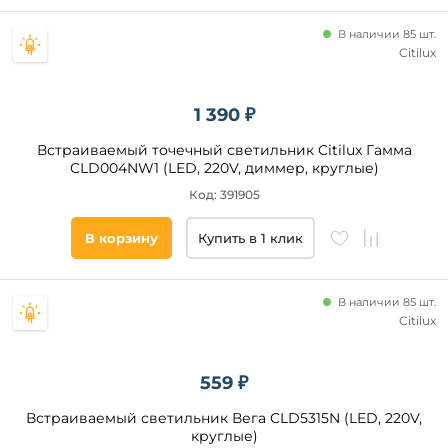
В наличии 85 шт.
Citilux
1 390 ₽
Диаметр
врезного
Встраиваемый точечный светильник Citilux Гамма
отверстия,
CLD004NW1 (LED, 220V, диммер, круглые)
мм
Код: 391905
от
В корзину
Купить в 1 клик
до
В наличии 85 шт.
Citilux
559 ₽
Высота
Встраиваемый светильник Вега CLD5315N (LED, 220V,
встраиваемой
круглые)
части, мм