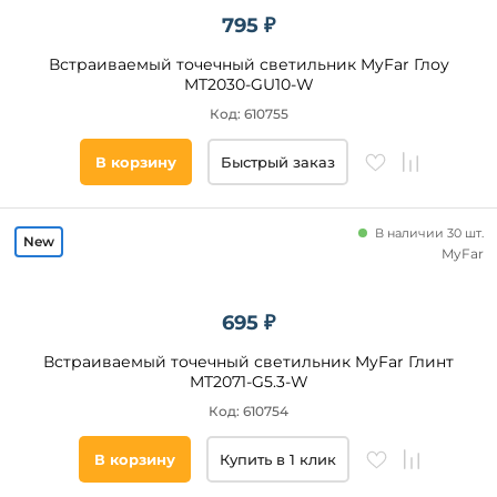
Новинка
795 ₽
Новинка
Встраиваемый точечный светильник MyFar Глоу
MT2030-GU10-W
Код: 610755
Видео
Да
В корзину
Быстрый заказ
Бренд
В наличии 30 шт.
MyFar
Ambrella
Reluce
695 ₽
Эра
Lightstar
Встраиваемый точечный светильник MyFar Глинт
MT2071-G5.3-W
Kanlux
Код: 610754
Arlight
AM
В корзину
Купить в 1 клик
Group
ST