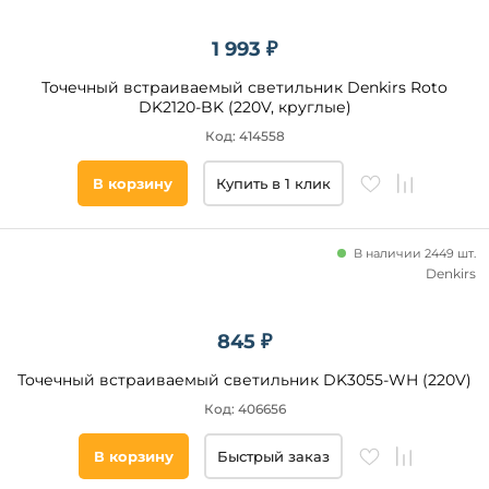
обеденным
столом
1 993 ₽
Ширина,
Точечный встраиваемый светильник Denkirs Roto
мм
DK2120-BK (220V, круглые)
Код: 414558
от
В корзину
Купить в 1 клик
до
В наличии 2449 шт.
Denkirs
845 ₽
Высота,
мм
Точечный встраиваемый светильник DK3055-WH (220V)
от
Код: 406656
В корзину
Быстрый заказ
до