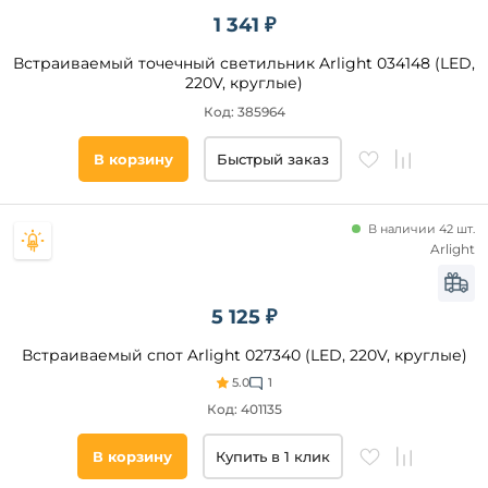
34,8
1 341 ₽
36
Встраиваемый точечный светильник Arlight 034148 (LED,
35
Технические
220V, круглые)
особенности
26
Код: 385964
34
Регулировка
цветовой
В корзину
Быстрый заказ
37
температуры
28
С
аккумулятором
В наличии 42 шт.
Arlight
Страна
5 125 ₽
Общая
Встраиваемый спот Arlight 027340 (LED, 220V, круглые)
мощность,
Вт
5.0
1
Код: 401135
Площадь
освещения,
В корзину
Купить в 1 клик
кв. м