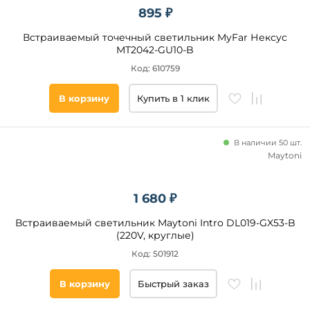
895 ₽
Полиметилакрилат
круглая
Камень
Встраиваемый точечный светильник MyFar Нексус
квадратная
MT2042-GU10-B
прямоугольная
Код: 610759
другая
В корзину
Купить в 1 клик
Категория
В наличии 50 шт.
Светодиодные
Maytoni
Под
гипсокартон
Линейные
1 680 ₽
С
Встраиваемый светильник Maytoni Intro DL019-GX53-B
пультом
(220V, круглые)
Код: 501912
Степень
защиты,
В корзину
Быстрый заказ
IP