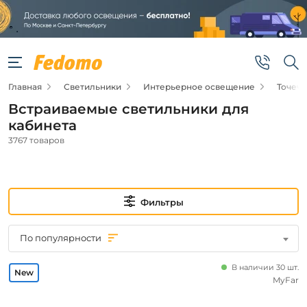
Фильтры
Подвид
Главная
Светильники
Интерьерное освещение
Точеч
Точечные
светильники
Встраиваемые светильники для
Споты
кабинета
3767 товаров
Цена
от
Фильтры
до
По популярности
В наличии 30 шт.
MyFar