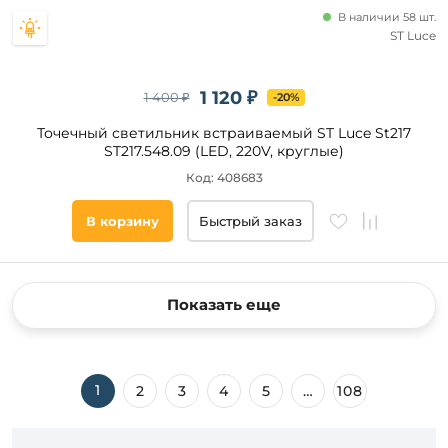
В наличии 58 шт.
ST Luce
1 120 ₽
1 400 ₽
-20%
Точечный светильник встраиваемый ST Luce St217
ST217.548.09 (LED, 220V, круглые)
Код: 408683
В корзину
Быстрый заказ
Показать еще
1
2
3
4
5
…
108