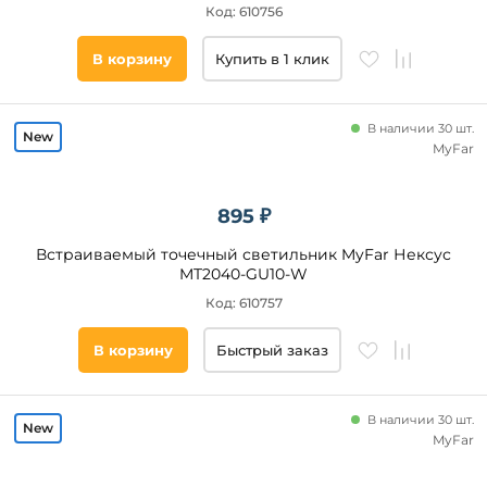
Никель
Цвет
Код: 610756
плафонов
Прозрачный
В корзину
Купить в 1 клик
Розовый
Материал
Патина
основания
Фиолетовый
В наличии 30 шт.
Металл
MyFar
Алюминий
Пластик
895 ₽
Стекло
Встраиваемый точечный светильник MyFar Нексус
Акрил
MT2040-GU10-W
Полимер
Код: 610757
Хрусталь
Поликарбонат
В корзину
Быстрый заказ
Гипс
Сталь
Материал
В наличии 30 шт.
плафона
Оптический
MyFar
полимер
Керамика
Форма