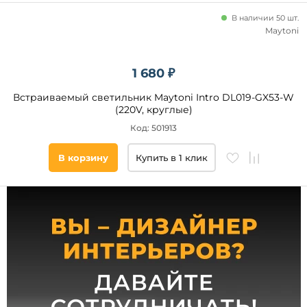
20
В наличии 50 шт.
40
Maytoni
44
54
1 680 ₽
65
Встраиваемый светильник Maytoni Intro DL019-GX53-W
22
(220V, круглые)
33
Код: 501913
21
23
В корзину
Купить в 1 клик
Тип
ламп
Светодиодные
Галогенные
Люминесцентные
Накаливания