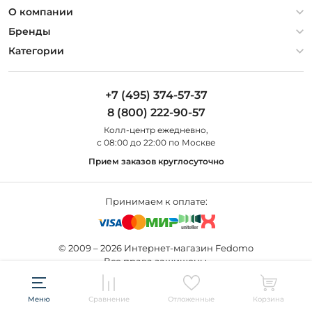
Политика конфиденциальности
О компании
Гарантия
О компании
Бренды
Оплата и доставка
Контакты
Artelamp
Категории
Установка
Дизайнерам
Maytoni
Люстры
Полезная информация
Odeon Light
Бра
+7 (495) 374-57-37
Новости
St Luce
Торшеры
8 (800) 222-90-57
Вопросы и ответы
Favourite
Настольные лампы
Колл-центр eжедневно,
Наши магазины
Lightstar
Уличные светильники
с 08:00 до 22:00 по Москве
Карта сайта
Citilux
Споты
Прием заказов круглосуточно
Все бренды
Светильники
Принимаем к оплате:
© 2009 – 2026 Интернет-магазин Fedomo
Все права защищены.
Создание сайта —
Меню
Сравнение
Отложенные
Корзина