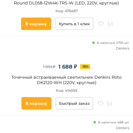
Round DL058-12W4K-TRS-W (LED, 220V, круглые)
Ретро
кабинет
Код: 476487
Скандинавский
гостиная
В корзину
Купить в 1 клик
прихожая
и
коридор
офис
В наличии 2795 шт.
Denkirs
кухня
спальня
кафе
1 688 ₽
1 993 ₽
-15%
магазин
Точечный встраиваемый светильник Denkirs Roto
Длина,
зал
DK2120-WH (220V, круглые)
мм
холл
Код: 414559
ванная
от
В корзину
Быстрый заказ
над
кухонным
до
островом
экспозиция
В наличии 488 шт.
Denkirs
над