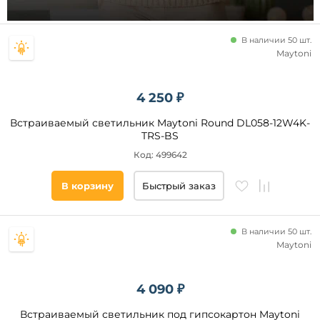
35
7
В наличии 50 шт.
3
Maytoni
5
6
4 250 ₽
9
Стиль
Встраиваемый светильник Maytoni Round DL058-12W4K-
20
TRS-BS
Современный
8
Код: 499642
Модерн
40
Техно
18
В корзину
Быстрый заказ
Хай-
Тек
Классический
В наличии 50 шт.
Минимализм
Maytoni
Лофт
Арт-
4 090 ₽
Деко
Помещение
Барокко
Встраиваемый светильник под гипсокартон Maytoni