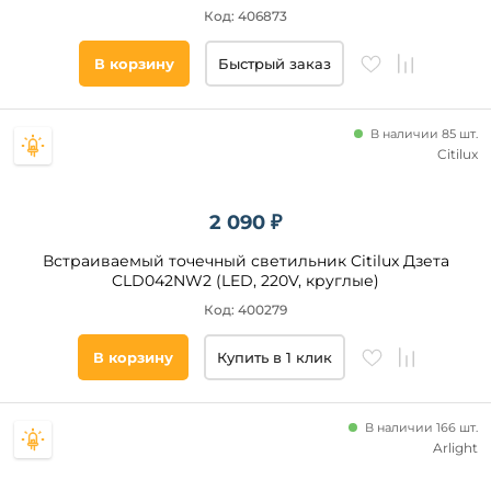
Код: 406873
от
В корзину
Быстрый заказ
до
В наличии 85 шт.
Citilux
2 090 ₽
Напряжение
питания, В
Встраиваемый точечный светильник Citilux Дзета
CLD042NW2 (LED, 220V, круглые)
220
Код: 400279
12
В корзину
Купить в 1 клик
17
24
23
В наличии 166 шт.
18
Arlight
16