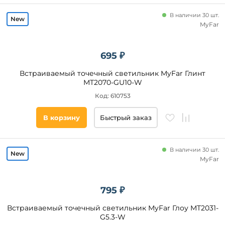
Luce
В наличии 30 шт.
Направленный
Arte
MyFar
Lamp
свет
Maytoni
да
695 ₽
Eglo
Feron
Встраиваемый точечный светильник MyFar Глинт
Цвет
Deko-
MT2070-GU10-W
основания
Light
Код: 610753
Sneha
Белый
В корзину
Быстрый заказ
Черный
Хром
Золото
В наличии 30 шт.
MyFar
Серый
Серебро
Бронза
795 ₽
Коричневый
Встраиваемый точечный светильник MyFar Глоу MT2031-
Алюминий
G5.3-W