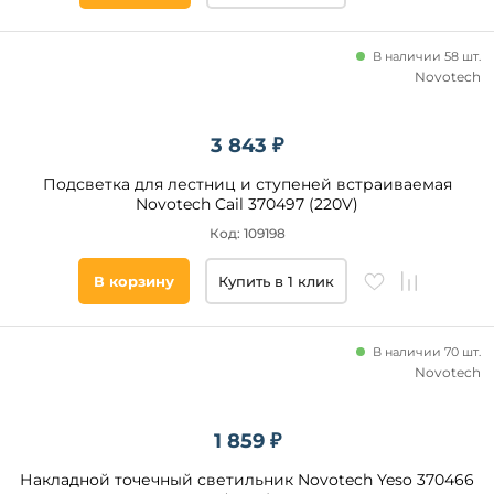
питания, В
220
В наличии 58 шт.
Novotech
12
3 843 ₽
Страна
Подсветка для лестниц и ступеней встраиваемая
Novotech Cail 370497 (220V)
Общая
мощность,
Код: 109198
Вт
В корзину
Купить в 1 клик
Площадь
освещения,
кв. м
В наличии 70 шт.
Novotech
Наличие
1 859 ₽
Все
Накладной точечный светильник Novotech Yeso 370466
фильтры