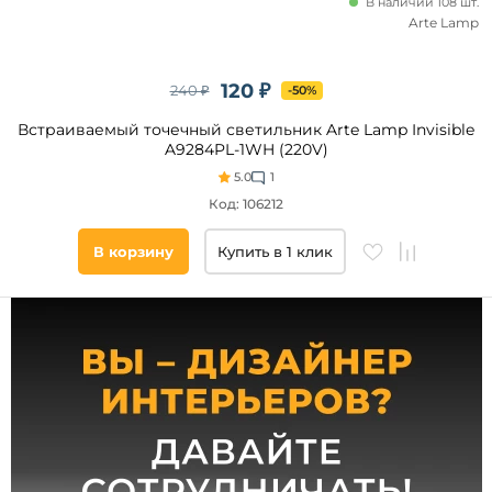
В наличии 108 шт.
Arte Lamp
E14
120 ₽
240 ₽
-50%
Мощность
ламп, Вт
Встраиваемый точечный светильник Arte Lamp Invisible
A9284PL-1WH (220V)
50
5.0
1
35
Код: 106212
12
10
В корзину
Купить в 1 клик
7
4.8
43
40
6
4
Стиль
Техно