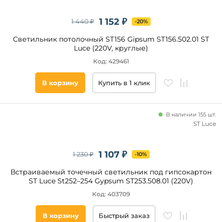
до
1 152 ₽
1 440 ₽
-20%
Светильник потолочный ST156 Gipsum ST156.502.01 ST
Luce (220V, круглые)
Код: 429461
В корзину
Купить в 1 клик
Высота
встраиваемой
части, мм
В наличии 155 шт.
ST Luce
от
до
1 107 ₽
1 230 ₽
-10%
Встраиваемый точечный светильник под гипсокартон
ST Luce St252–254 Gypsum ST253.508.01 (220V)
Код: 403709
В корзину
Быстрый заказ
Напряжение