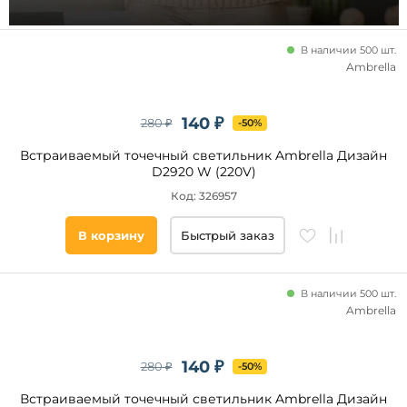
кабинет
Длина,
над
В наличии 500 шт.
кухонным
мм
Ambrella
островом
от
140 ₽
280 ₽
-50%
до
Встраиваемый точечный светильник Ambrella Дизайн
D2920 W (220V)
Код: 326957
В корзину
Быстрый заказ
Ширина,
мм
В наличии 500 шт.
Ambrella
от
140 ₽
до
280 ₽
-50%
Встраиваемый точечный светильник Ambrella Дизайн