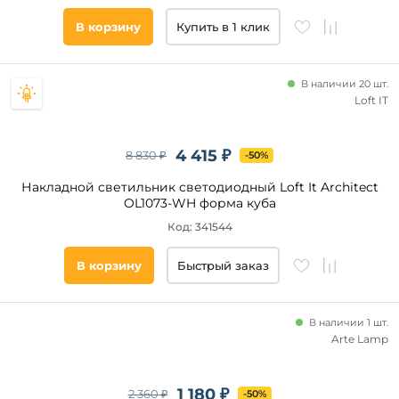
основания
В корзину
Купить в 1 клик
Гипс
Металл
В наличии 20 шт.
Loft IT
Материал
плафона
4 415 ₽
8 830 ₽
-50%
Форма
Накладной светильник светодиодный Loft It Architect
OL1073-WH форма куба
круглая
Код: 341544
квадратная
прямоугольная
В корзину
Быстрый заказ
Категория
В наличии 1 шт.
Arte Lamp
Под
гипсокартон
Светодиодные
1 180 ₽
2 360 ₽
-50%