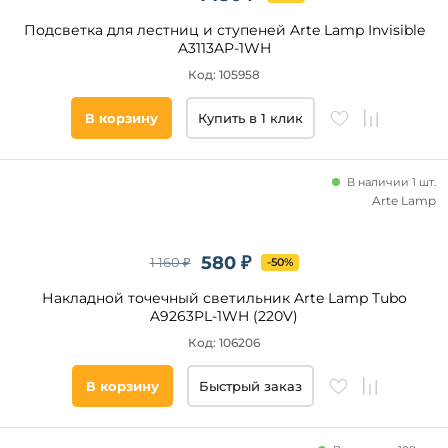
Подсветка для лестниц и ступеней Arte Lamp Invisible
Степень
A3113AP-1WH
защиты,
IP
Код: 105958
20
В корзину
Купить в 1 клик
Тип
В наличии 1 шт.
ламп
Arte Lamp
Галогенные
Светодиодные
580 ₽
1 160 ₽
-50%
Накаливания
Накладной точечный светильник Arte Lamp Tubo
A9263PL-1WH (220V)
Код: 106206
Цоколь
В корзину
Быстрый заказ
GU10
GU5.3
LED