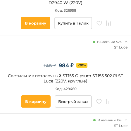
D2940 W (220V)
Код: 326958
В корзину
Купить в 1 клик
Высота,
мм
В наличии 524 шт.
от
ST Luce
до
984 ₽
1 230 ₽
-20%
Светильник потолочный ST155 Gipsum ST155.502.01 ST
Luce (220V, круглые)
Код: 429460
Диаметр
В корзину
Быстрый заказ
врезного
отверстия,
мм
В наличии 159 шт.
ST Luce
от