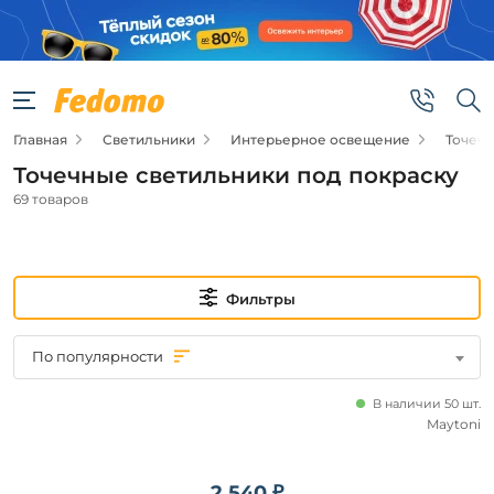
Фильтры
Подвид
Главная
Светильники
Интерьерное освещение
Точеч
Точечные
светильники
Точечные светильники под покраску
Подсветки
69 товаров
для
лестниц и
ступеней
Фильтры
Цена
от
По популярности
до
В наличии 50 шт.
Maytoni
2 540 ₽