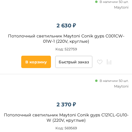
Deko-
В наличии 50 шт.
Light
Maytoni
Slv
Ambrella
2 630 ₽
Направленный
Loft
свет
IT
Потолочный светильник Maytoni Conik gyps C001CW-
01W-1 (220V, круглые)
да
Код: 522759
Цвет
В корзину
Быстрый заказ
основания
Белый
В наличии 50 шт.
Серый
Maytoni
Хром
2 370 ₽
Цвет
плафонов
Потолочный светильник Maytoni Conik gyps C121CL-GU10-
W (220V, круглые)
Код: 569569
Материал