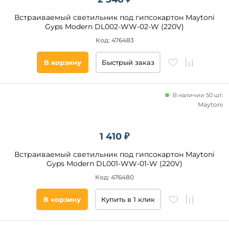
Встраиваемый светильник под гипсокартон Maytoni
Gyps Modern DL002-WW-02-W (220V)
Новинка
Код: 476483
Новинка
В корзину
Быстрый заказ
Видео
В наличии 50 шт.
Да
Maytoni
Бренд
1 410 ₽
Novotech
Встраиваемый светильник под гипсокартон Maytoni
Donolux
Gyps Modern DL001-WW-01-W (220V)
Maytoni
Код: 476480
ST
Luce
В корзину
Купить в 1 клик
Arte
Lamp