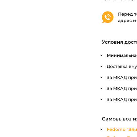
Перед т
адрес и
Условия дост
Минимальная
Доставка вн
За МКАД при 
За МКАД при 
За МКАД при 
Самовывоз и
Fedomo "Эли