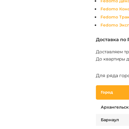
Fedomo Дек
Fedomo Конс
Fedomo Трак
Fedomo Экс
Доставка по 
Доставляем т
До квартиры 
Для ряда горо
Город
Архангельск
Барнаул