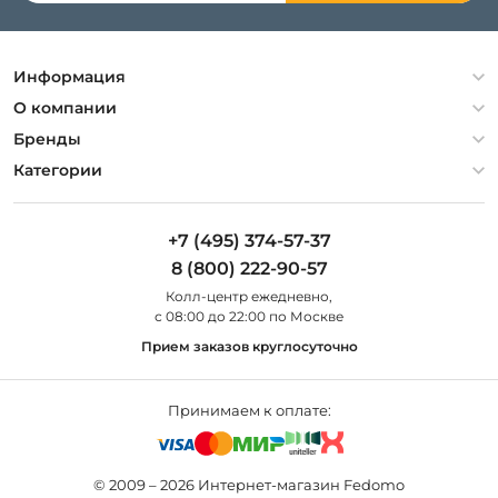
Информация
Политика конфиденциальности
О компании
Гарантия
О компании
Бренды
Оплата и доставка
Контакты
Artelamp
Категории
Установка
Дизайнерам
Maytoni
Люстры
Полезная информация
Odeon Light
Бра
+7 (495) 374-57-37
Новости
St Luce
Торшеры
8 (800) 222-90-57
Вопросы и ответы
Favourite
Настольные лампы
Колл-центр eжедневно,
Наши магазины
Lightstar
Уличные светильники
с 08:00 до 22:00 по Москве
Карта сайта
Citilux
Споты
Прием заказов круглосуточно
Все бренды
Светильники
Принимаем к оплате:
© 2009 – 2026 Интернет-магазин Fedomo