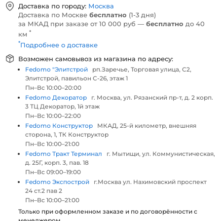
Доставка по городу:
Москва
Доставка по Москве
бесплатно
(1-3 дня)
за МКАД при заказе от 10 000 руб —
бесплатно
до 40
*
км
*
Подробнее о доставке
Возможен самовывоз из магазина по адресу:
Fedomo "Элитстрой
рп.Заречье, Торговая улица, С2,
Элитстрой, павильон С-26, этаж 1
Пн–Вс 10:00–20:00
Fedomo Декоратор
г. Москва, ул. Рязанский пр-т, д. 2 корп.
3 ТЦ Декоратор, 1й этаж
Пн–Вс 10:00–22:00
Fedomo Конструктор
МКАД, 25-й километр, внешняя
сторона, 1, ТК Конструктор
Пн–Вс 10:00–21:00
Fedomo Тракт Терминал
г. Мытищи, ул. Коммунистическая,
д. 25Г, корп. 3, пав. 18
Пн–Вс 09:00–19:00
Fedomo Экспострой
г.Москва ул. Нахимовский проспект
24 ст.2 пав 2
Пн–Вс 10:00–21:00
Только при оформленном заказе и по договорённости с
менеджером