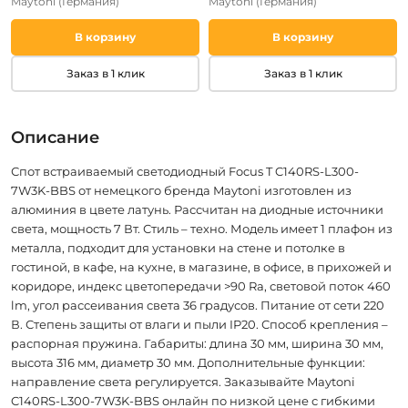
Maytoni
(Германия)
Maytoni
(Германия)
В корзину
В корзину
Заказ в 1 клик
Заказ в 1 клик
Описание
Спот встраиваемый светодиодный Focus T C140RS-L300-
7W3K-BBS от немецкого бренда Maytoni изготовлен из
алюминия в цвете латунь. Рассчитан на диодные источники
света, мощность 7 Вт. Стиль – техно. Модель имеет 1 плафон из
металла, подходит для установки на стене и потолке в
гостиной, в кафе, на кухне, в магазине, в офисе, в прихожей и
коридоре, индекс цветопередачи >90 Ra, световой поток 460
lm, угол рассеивания света 36 градусов. Питание от сети 220
В. Степень защиты от влаги и пыли IP20. Способ крепления –
распорная пружина. Габариты: длина 30 мм, ширина 30 мм,
высота 316 мм, диаметр 30 мм. Дополнительные функции:
направление света регулируется. Заказывайте Maytoni
C140RS-L300-7W3K-BBS онлайн по низкой цене с гибкими