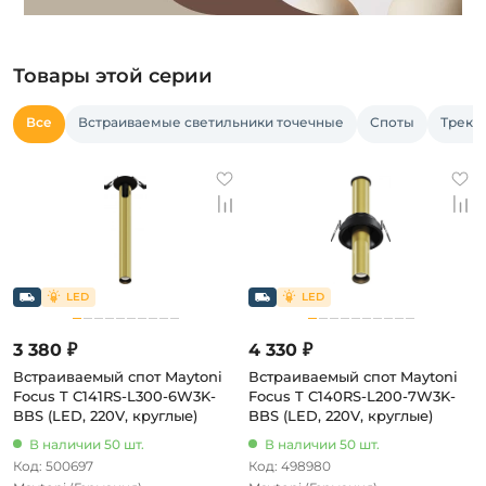
Товары этой серии
Все
Встраиваемые светильники точечные
Споты
Треко
3 380 ₽
4 330 ₽
Встраиваемый спот Maytoni
Встраиваемый спот Maytoni
Focus T C141RS-L300-6W3K-
Focus T C140RS-L200-7W3K-
BBS (LED, 220V, круглые)
BBS (LED, 220V, круглые)
В наличии 50 шт.
В наличии 50 шт.
Код: 500697
Код: 498980