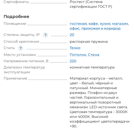
Сертификаты
Ростест (Система
сертификации ГОСТ Р)
Подробнее
Помещение
гостиная
,
кафе
,
кухня
,
магазин
,
офис
,
прихожая и коридор
Степень защиты, IP
20
Способ крепления
распорная пружина
Стиль
Техно
Место установки
Потолок
,
Стена
Напряжение питания, В
220
Диапазон температур
комнатная температура
эксплуатации
Примечание
Материал корпуса – металл;
цвет – белый, чёрный и
латунный. Миниатюрные
размеры. Плафон из двух
частей. Горизонтальный и
вертикальный поворотный
механизм. LED-источник света.
Цветовая температура – 3000К
или 4000К. Высокий
коэффицициент цветопередачи
>90.