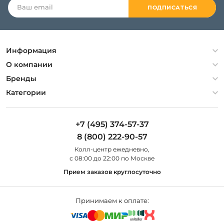
ПОДПИСАТЬСЯ
Информация
Политика конфиденциальности
О компании
Гарантия
О компании
Бренды
Оплата и доставка
Контакты
Artelamp
Категории
Установка
Дизайнерам
Maytoni
Люстры
Полезная информация
Odeon Light
Бра
+7 (495) 374-57-37
Новости
St Luce
Торшеры
8 (800) 222-90-57
Вопросы и ответы
Favourite
Настольные лампы
Колл-центр eжедневно,
Наши магазины
Lightstar
Уличные светильники
с 08:00 до 22:00 по Москве
Карта сайта
Citilux
Споты
Прием заказов круглосуточно
Все бренды
Светильники
Принимаем к оплате: