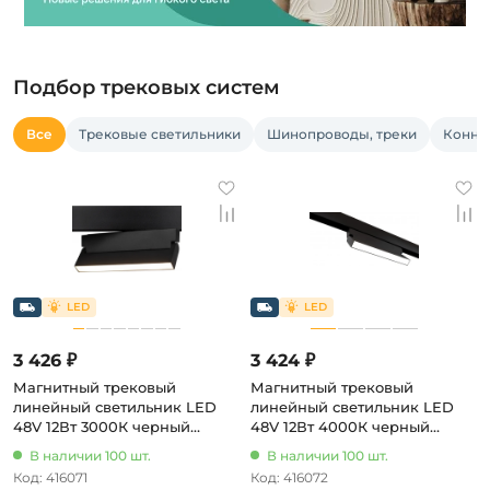
Подбор трековых систем
Все
Трековые светильники
Шинопроводы, треки
Конне
3 426 ₽
3 424 ₽
Магнитный трековый
Магнитный трековый
линейный светильник LED
линейный светильник LED
48V 12Вт 3000К черный
48V 12Вт 4000К черный
Б0054805 ЭРА Nova TRM20-2-
Б0054807 ЭРА Nova TRM20-2-
В наличии 100 шт.
В наличии 100 шт.
22-12W3K-B
22-12W4K-B
Код: 416071
Код: 416072