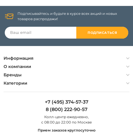
Подписывайтесь и будьте в курсе всех акций и новых
товаров распродажи!
ПОДПИСАТЬСЯ
Информация
Политика конфиденциальности
О компании
Гарантия
О компании
Бренды
Оплата и доставка
Контакты
Artelamp
Категории
Установка
Дизайнерам
Maytoni
Люстры
Полезная информация
Odeon Light
Бра
+7 (495) 374-57-37
Новости
St Luce
Торшеры
8 (800) 222-90-57
Вопросы и ответы
Favourite
Настольные лампы
Колл-центр eжедневно,
Наши магазины
Lightstar
Уличные светильники
с 08:00 до 22:00 по Москве
Карта сайта
Citilux
Споты
Прием заказов круглосуточно