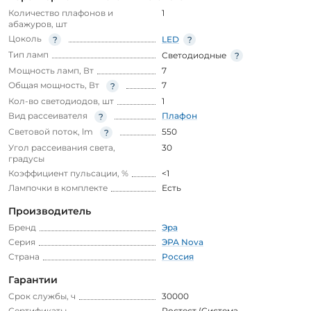
Количество плафонов и
1
абажуров, шт
Цоколь
LED
Тип ламп
Светодиодные
Мощность ламп, Вт
7
Общая мощность, Вт
7
Кол-во светодиодов, шт
1
Вид рассеивателя
Плафон
Световой поток, lm
550
Угол рассеивания света,
30
градусы
Коэффициент пульсации, %
<1
Лампочки в комплекте
Есть
Производитель
Бренд
Эра
Серия
ЭРА Nova
Страна
Россия
Гарантии
Срок службы, ч
30000
Сертификаты
Ростест (Система