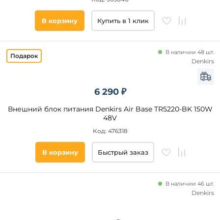
TRIAC/MOSFET
Голосовое
В корзину
Купить в 1 клик
DALI2
Пульт
управления
В наличии 48 шт.
Denkirs
Место
установки
6 290 ₽
Потолок
Внешний блок питания Denkirs Air Base TR5220-BK 150W
Cтена
48V
Стена
Код: 476318
Пол
В корзину
Быстрый заказ
Улица
В наличии 46 шт.
Страна
Denkirs
Помещение