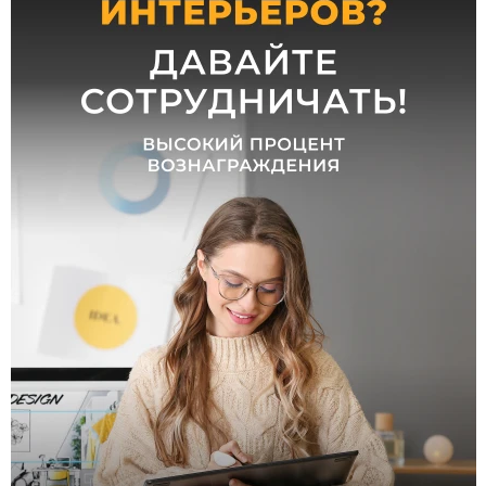
220
48
24
40
42
3
5
Технические
особенности
Регулировка
по высоте
WiFi
Zigbee
Регулировка
цветовой
температуры