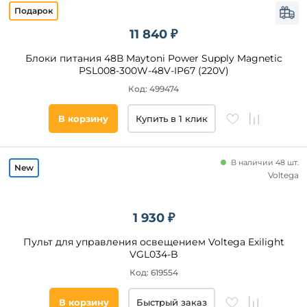
плафона
Пластик
11 840 ₽
Без
Блоки питания 48В Maytoni Power Supply Magnetic
плафона
PSL008-300W-48V-IP67 (220V)
Алюминий
Код: 499474
Металл
Стекло
В корзину
Купить в 1 клик
Стиль
В наличии 48 шт.
Voltega
Материал
основания
1 930 ₽
Список
Пульт для управления освещением Voltega Exilight
тегов
VGL034-B
товара
Код: 619554
круглые
В корзину
Быстрый заказ
шар