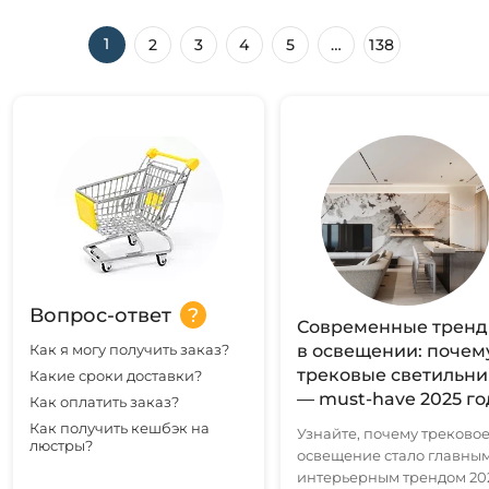
1
2
3
4
5
…
138
Вопрос-ответ
Современные трен
Как я могу получить заказ?
в освещении: почем
трековые светильн
Какие сроки доставки?
— must-have 2025 го
Как оплатить заказ?
Как получить кешбэк на
Узнайте, почему треково
люстры?
освещение стало главны
интерьерным трендом 20