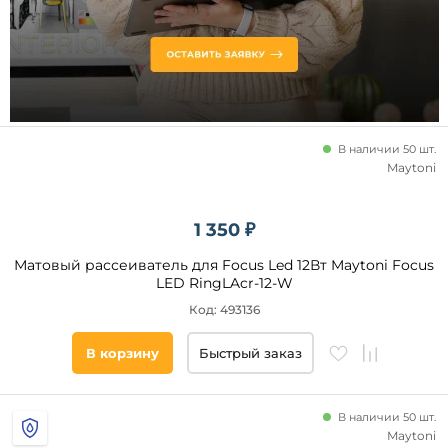
Регулировка
яркости
С
полкой
Bluetooth-
Тип
динамик
монтажа
В наличии 50 шт.
для
натяжного
Maytoni
потолка
встраиваемый
1 350 ₽
накладной
Матовый рассеиватель для Focus Led 12Вт Maytoni Focus
LED RingLAcr-12-W
Функциональный
Код: 493136
вид
Линейный
В корзину
Быстрый заказ
Спот
В наличии 50 шт.
Maytoni
Материал