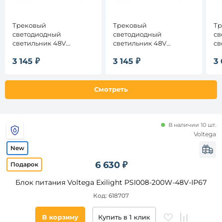
Трековый
Трековый
Тр
светодиодный
светодиодный
св
светильник 48V
светильник 48V
св
Высота,
магнитный MyFar Флоу
магнитный MyFar Флоу
ма
мм
3 145 ₽
3 145 ₽
3 
MT0210-20W3K-B
MT0210-20W4K-B
MT
от
Смотреть
до
В наличии 10 шт.
Voltega
6 630 ₽
Тип
ламп
Блок питания Voltega Exilight PSI008-200W-48V-IP67
Код: 618707
Светодиодные
Галогенные
В корзину
Купить в 1 клик