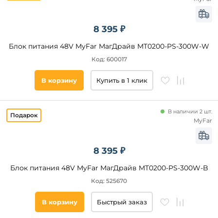
Категория
Magnetic
track 48
8 395 ₽
Умный
Трехфазные
дом
4TR
Блок питания 48V MyFar МагДрайв MT0200-PS-300W-W
Светодиодные
Трек
PRO
Код: 600017
Под
гипсокартон
Однофазный
Barra
В корзину
Купить в 1 клик
SKYLINE
Цвет
48
основания
В наличии 2 шт.
SMART
MyFar
MAG-
Черный
45
Белый
TRACK
8 395 ₽
Серый
ACCESSORIES
Серебро
MAG
Блок питания 48V MyFar МагДрайв MT0200-PS-300W-B
ORIENT
Латунь
Код: 525670
Однофазная
Титан
трековая
система
В корзину
Быстрый заказ
Прозрачный
UNITY
Золото