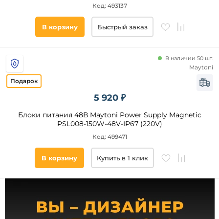
Код: 493137
теплый
холодный
В корзину
Быстрый заказ
Тип
В наличии 50 шт.
шинопровода
Maytoni
Низковольтный
Магнитный
5 920 ₽
Однофазный
Блоки питания 48В Maytoni Power Supply Magnetic
Трехфазный
PSL008-150W-48V-IP67 (220V)
Модульный
Код: 499471
Ременной
В корзину
Купить в 1 клик
Гибкий
Струнный
Рейлинговый
Напряжение
питания, В