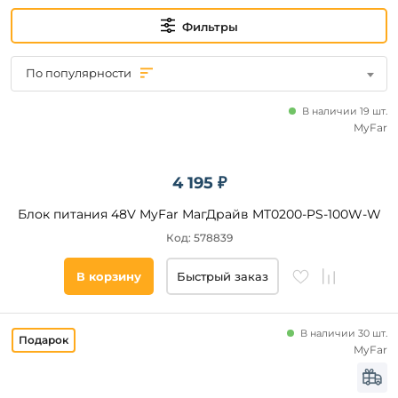
до
Фильтры
По популярности
В наличии 19 шт.
MyFar
Новинка
Новинка
4 195 ₽
Блок питания 48V MyFar МагДрайв MT0200-PS-100W-W
Видео
Код: 578839
Да
В корзину
Быстрый заказ
Бренд
В наличии 30 шт.
Maytoni
MyFar
Arlight
Lightstar