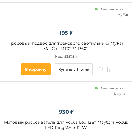
APRIORI
Оливковый
В наличии 30 шт.
MyFar
Хром
Цвет
плафонов
Платина
Бронза
195 ₽
Черный
Алюминий
Белый
Тросовый подвес для трекового светильника MyFar
Медь
МагСет MT0224-PA02
Прозрачный
Код: 525754
Цоколь
В корзину
Купить в 1 клик
LED
GU10
В наличии 50 шт.
Maytoni
E14
930 ₽
Цвет
свечения
Матовый рассеиватель для Focus Led 12Вт Maytoni Focus
LED RingMAcr-12-W
нейтральный