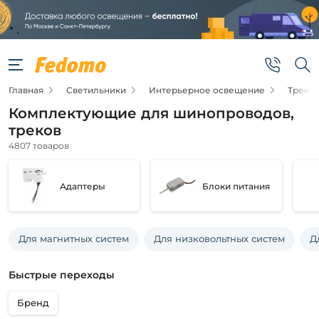
Фильтры
Подвид
Главная
Светильники
Интерьерное освещение
Треко
Компоненты
для
Комплектующие для шинопроводов,
трековых
систем
треков
Заглушки
4807 товаров
Точечные
светильники
Адаптеры
Блоки питания
Архитектурная
подсветка
Наземные
фонари и
Для магнитных систем
Для низковольтных систем
Д
светильники
(столбы)
Цена
Настенные
Быстрые переходы
светильники
от
Бренд