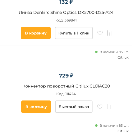
132 ₽
гостиная
Линза Denkirs Shine Optics DK5700-D25-A24
кафе
Код: 569841
офис
кухня
В корзину
Купить в 1 клик
магазин
спальня
В наличии 85 шт.
кабинет
Citilux
прихожая
и
коридор
729 ₽
Степень
холл
защиты,
зал
Коннектор поворотный Citilux CL01AC20
IP
дача
Код: 111424
экспозиция
В корзину
Быстрый заказ
Все
сад
фильтры
фасад
В наличии 85 шт.
Citilux