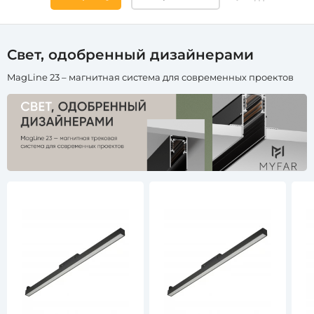
Длина,
Свет, одобренный дизайнерами
мм
MagLine 23 – магнитная система для современных проектов
от
до
Ширина,
мм
от
до