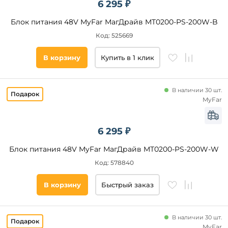
6 295 ₽
ST
Luce
Блок питания 48V MyFar МагДрайв MT0200-PS-200W-B
Donolux
Код: 525669
Novotech
В корзину
Купить в 1 клик
Ambrella
Arte
Lamp
В наличии 30 шт.
Система
Elektrostandard
MyFar
Denkirs
Магнитная
трековая
Aployt
система
6 295 ₽
Crystal
23мм
Lux
EXILITY
Блок питания 48V MyFar МагДрайв MT0200-PS-200W-W
Lumker
Магнитная
Код: 578840
модульная
AM
трековая
Group
система
В корзину
Быстрый заказ
FLARITY
Низковольтная
трековая
система FLUM
В наличии 30 шт.
48V
MyFar