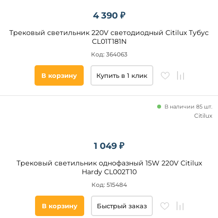
Форма
плафона
4 390 ₽
цилиндр
Трековый светильник 220V светодиодный Citilux Тубус
CL01T181N
прямоугольник
Код: 364063
шар
конус
В корзину
Купить в 1 клик
параллелепипед
призма
В наличии 85 шт.
куб
Citilux
полушар
круг
1 049 ₽
декоративный
Страна
овал
Трековый светильник однофазный 15W 220V Citilux
Hardy CL002T10
Помещение
полусфера
Код: 515484
параллелограмм
гостиная
бокал
магазин
В корзину
Быстрый заказ
офис