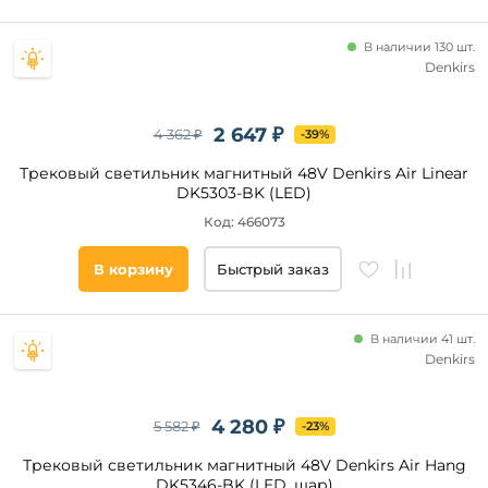
Светодиодные
В наличии 130 шт.
Галогенные
Denkirs
Накаливания
КЛЛ
2 647 ₽
4 362 ₽
-39%
Трековый светильник магнитный 48V Denkirs Air Linear
Совместимые
DK5303-BK (LED)
приложения
Код: 466073
Алиса
В корзину
Быстрый заказ
Tuya
Smart
Smart
Life
В наличии 41 шт.
Denkirs
LampSmart
Маруся
4 280 ₽
5 582 ₽
-23%
Minimir
Home
Трековый светильник магнитный 48V Denkirs Air Hang
Салют
DK5346-BK (LED, шар)