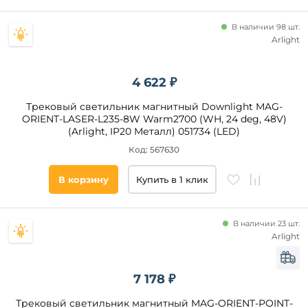
кухня
В наличии 98 шт.
экспозиция
Arlight
кафе
спальня
4 622 ₽
кабинет
Трековый светильник магнитный Downlight MAG-
прихожая
ORIENT-LASER-L235-8W Warm2700 (WH, 24 deg, 48V)
и
(Arlight, IP20 Металл) 051734 (LED)
Степень
коридор
защиты,
холл
Код: 567630
IP
зал
В корзину
Купить в 1 клик
над
кухонным
Все
островом
фильтры
В наличии 23 шт.
над
обеденным
Arlight
столом
Подобрать
ресторан
товары
7 178 ₽
Трековый светильник магнитный MAG-ORIENT-POINT-