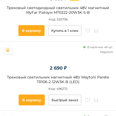
плафонов
Титан
Трековый светодиодный светильник 48V магнитный
Оливковый
Белый
MyFar Рэйзум MT0222-20W3K-S-B
Серебро
Черный
Код: 525736
Медь
Прозрачный
В корзину
Купить в 1 клик
Золото
Латунь
Матовый
В наличии 49 шт.
Maytoni
Серый
Желтый
Бронза
2 690 ₽
Розовый
Цоколь
Трековый светильник магнитный 48V Maytoni Parete
Коричневый
TR106-2-12W3K-B (LED)
LED
Голубой
Код: 496272
GU10
Хром
GU5.3
В корзину
Быстрый заказ
Никель
GX53
E27