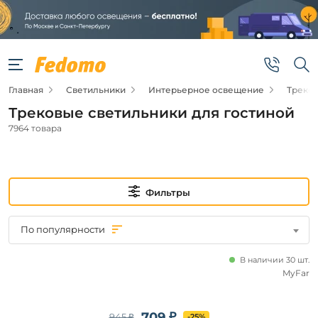
Фильтры
Подвид
Главная
Светильники
Интерьерное освещение
Треко
Трековые
светильники
Трековые светильники для гостиной
7964 товара
Цена
от
Фильтры
до
По популярности
В наличии 30 шт.
MyFar
Новинка
709 ₽
945 ₽
-25%