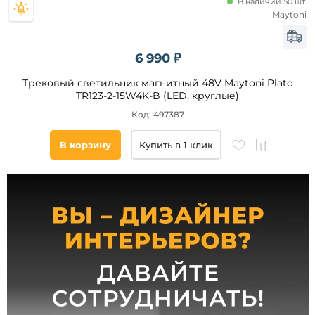
В наличии 50 шт.
Maytoni
E14
GX70
G9
6 990 ₽
GX5.3
Трековый светильник магнитный 48V Maytoni Plato
Цвет
MR16
TR123-2-15W4K-B (LED, круглые)
свечения
Код: 497387
теплый
В корзину
Купить в 1 клик
нейтральный
холодный
дневной
Тип
шинопровода
Низковольтный
Магнитный
Однофазный