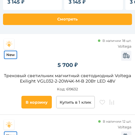
3 145 ₽
3 145 ₽
3 
кольцо
MT0210-20W3K-B
MT0210-20W4K-B
MT
шарики
прожектор
Смотреть
Длина,
В наличии 18 шт.
мм
Voltega
от
5 700 ₽
до
Трековый светильник магнитный светодиодный Voltega
Exilight VGL032-2-20W4K-M-B 20Вт LED 48V
Код: 619632
В корзину
Купить в 1 клик
Ширина,
мм
В наличии 12 шт.
от
Voltega