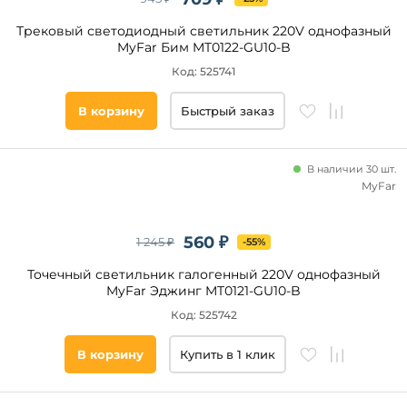
Новинка
Трековый светодиодный светильник 220V однофазный
MyFar Бим MT0122-GU10-B
Код: 525741
Видео
Да
В корзину
Быстрый заказ
Бренд
В наличии 30 шт.
MyFar
Lightstar
Maytoni
560 ₽
1 245 ₽
-55%
Ambrella
Arlight
Точечный светильник галогенный 220V однофазный
MyFar Эджинг MT0121-GU10-B
ST
Luce
Код: 525742
Novotech
В корзину
Купить в 1 клик
Arte
Lamp
Donolux