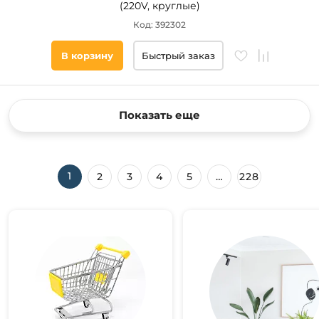
(220V, круглые)
Код: 392302
В корзину
Быстрый заказ
Показать еще
1
2
3
4
5
…
228