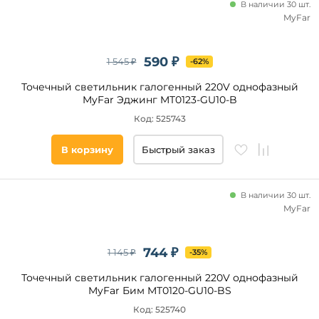
В наличии 30 шт.
Система
iLedex
MyFar
Denkirs
MR16
Трековые
Feron
590 ₽
1 545 ₽
-62%
Трек
AM
PRO
Group
Точечный светильник галогенный 220V однофазный
Магнитная
Elektrostandard
MyFar Эджинг MT0123-GU10-B
трековая
Wertmark
система
Код: 525743
23мм
EXILITY
В корзину
Быстрый заказ
VISION48/22
SKYLINE
48
В наличии 30 шт.
Однофазный
MyFar
Категория
Barra
VISION48/25
Светодиодные
744 ₽
1 145 ₽
-35%
Magnetic
Умный
track 48
дом
Точечный светильник галогенный 220V однофазный
Низковольтная
Линейные
MyFar Бим MT0120-GU10-BS
трековая
С
система FLUM
Код: 525740
гибким
48V