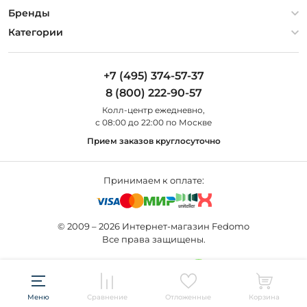
Гарантия
О компании
Бренды
Оплата и доставка
Контакты
Artelamp
Категории
Установка
Дизайнерам
Maytoni
Люстры
Полезная информация
Odeon Light
Бра
+7 (495) 374-57-37
Новости
St Luce
Торшеры
8 (800) 222-90-57
Вопросы и ответы
Favourite
Настольные лампы
Колл-центр eжедневно,
Наши магазины
Lightstar
Уличные светильники
с 08:00 до 22:00 по Москве
Карта сайта
Citilux
Споты
Прием заказов круглосуточно
Все бренды
Светильники
Принимаем к оплате:
© 2009 – 2026 Интернет-магазин Fedomo
Все права защищены.
Создание сайта —
Меню
Сравнение
Отложенные
Корзина