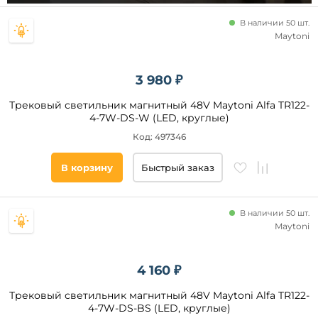
Регулировка
по высоте
В наличии 50 шт.
Maytoni
Регулировка
цветовой
температуры
3 980 ₽
Регулировка
яркости
Трековый светильник магнитный 48V Maytoni Alfa TR122-
WiFi
4-7W-DS-W (LED, круглые)
Zigbee
Код: 497346
Гибкая
ножка
В корзину
Быстрый заказ
RGB
Тип
монтажа
В наличии 50 шт.
Maytoni
накладной
механический
на
4 160 ₽
штанге
Трековый светильник магнитный 48V Maytoni Alfa TR122-
встраиваемый
4-7W-DS-BS (LED, круглые)