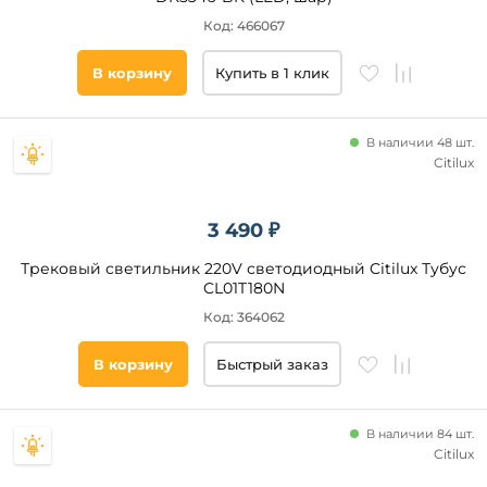
Сири
Код: 466067
Тип
Экосистема
управления
Сбер
В корзину
Купить в 1 клик
Управление
смартфоном
Пульт
В наличии 48 шт.
управления
Citilux
Голосовое
DALI2
3 490 ₽
DC
диммирование
Трековый светильник 220V светодиодный Citilux Тубус
PWM
CL01T180N
(ШИМ)
Код: 364062
DALI
Форма
TRIAC/MOSFET
В корзину
Быстрый заказ
TUYA
круглая
прямоугольная
В наличии 84 шт.
Citilux