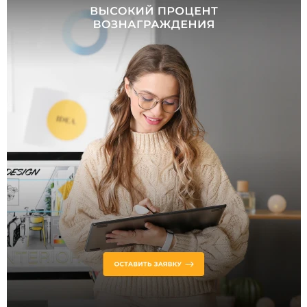
Трехфазный
Ременной
Модульный
Гибкий
Струнный
Рейлинговый
Напряжение
питания, В
220
48
24
40
42
Технические
особенности