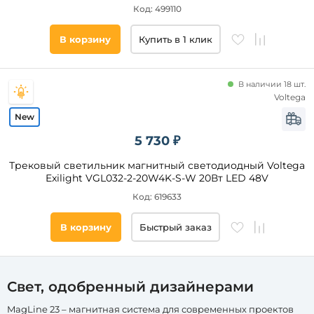
Код: 499110
Функциональный
вид
В корзину
Купить в 1 клик
Спот
Линейный
В наличии 18 шт.
Downlight
Voltega
Подвесной
Книжка
5 730 ₽
Гибкий
Трековый светильник магнитный светодиодный Voltega
Угловой
Exilight VGL032-2-20W4K-S-W 20Вт LED 48V
На
Код: 619633
штанге
Прожектор
В корзину
Быстрый заказ
Материал
Панельный
плафона
Металл
Свет, одобренный дизайнерами
Пластик
Алюминий
MagLine 23 – магнитная система для современных проектов