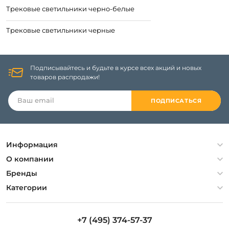
Трековые светильники черно-белые
Трековые светильники черные
Подписывайтесь и будьте в курсе всех акций и новых
товаров распродажи!
ПОДПИСАТЬСЯ
Информация
Политика конфиденциальности
О компании
Гарантия
О компании
Бренды
Оплата и доставка
Контакты
Artelamp
Категории
Установка
Дизайнерам
Maytoni
Люстры
Полезная информация
Odeon Light
Бра
+7 (495) 374-57-37
Новости
St Luce
Торшеры