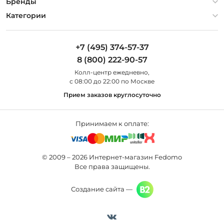
О компании
Бренды
Оплата и доставка
Контакты
Artelamp
Категории
Установка
Дизайнерам
Maytoni
Люстры
Полезная информация
Odeon Light
Бра
+7 (495) 374-57-37
Новости
St Luce
Торшеры
8 (800) 222-90-57
Вопросы и ответы
Favourite
Настольные лампы
Колл-центр eжедневно,
Наши магазины
Lightstar
Уличные светильники
с 08:00 до 22:00 по Москве
Карта сайта
Citilux
Споты
Прием заказов круглосуточно
Все бренды
Светильники
Принимаем к оплате:
© 2009 – 2026 Интернет-магазин Fedomo
Все права защищены.
Создание сайта —