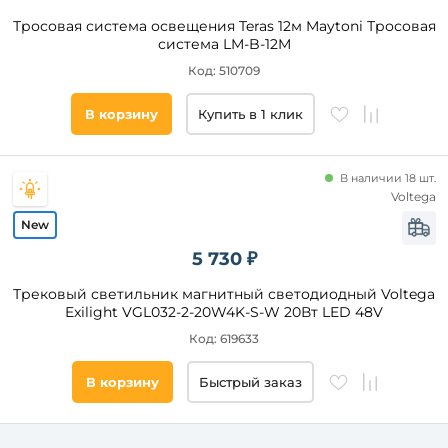
монтажа
Тросовая система освещения Teras 12м Maytoni Тросовая
система LM-B-12M
накладной
встраиваемый
Код: 510709
подвесной
В корзину
Купить в 1 клик
на
штанге
натяжной
В наличии 18 шт.
Voltega
Функциональный
вид
5 730 ₽
Спот
Трековый светильник магнитный светодиодный Voltega
Линейный
Exilight VGL032-2-20W4K-S-W 20Вт LED 48V
Downlight
Код: 619633
Подвесной
В корзину
Быстрый заказ
Книжка
Гибкий
Угловой