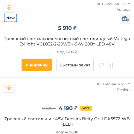
В наличии 12 шт.
Voltega
Ширина,
мм
5 910 ₽
от
Трековый светильник магнитный светодиодный Voltega
Exilight VGL032-2-20W3K-S-W 20Вт LED 48V
до
Код: 619631
В корзину
Быстрый заказ
В наличии 53 шт.
Denkirs
Высота,
мм
4 190 ₽
8 286 ₽
-49%
от
Трековый светильник 48V Denkirs Belty Grill DK5572-WB
(LED)
до
Код: 469588