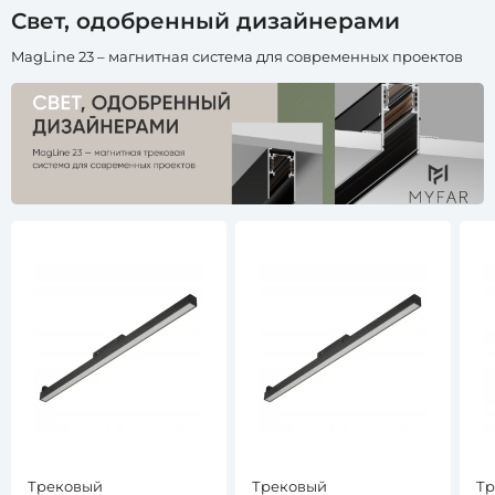
Свет, одобренный дизайнерами
На
штанге
MagLine 23 – магнитная система для современных проектов
Прожектор
Материал
Панельный
плафона
Пластик
Алюминий
Металл
Акрил
Поликарбонат
Полимер
Стекло
Силикон
Без
плафона
Стиль
Оптический
полимер
Материал
Ткань
Трековый
Трековый
Тр