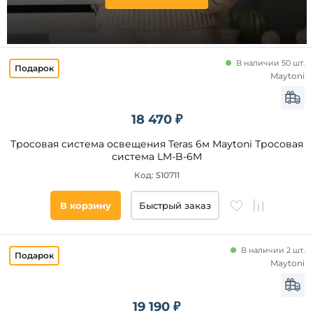
24
40
42
В наличии 50 шт.
Maytoni
Технические
особенности
18 470 ₽
Регулировка
Тросовая система освещения Teras 6м Maytoni Тросовая
цветовой
температуры
система LM-B-6M
Регулировка
Код: 510711
по высоте
Регулировка
В корзину
Быстрый заказ
яркости
WiFi
Zigbee
В наличии 2 шт.
Maytoni
RGB
Гибкая
ножка
Тип
19 190 ₽