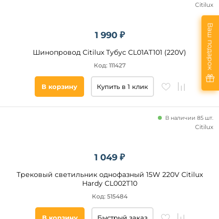
Citilux
Место
установки
Ваш подарок
1 990 ₽
Потолок
Шинопровод Citilux Тубус CL01AT101 (220V)
Стена
Код: 111427
Страна
В корзину
Купить в 1 клик
Помещение
В наличии 85 шт.
прихожая
Citilux
и
коридор
гостиная
1 049 ₽
магазин
Трековый светильник однофазный 15W 220V Citilux
спальня
Hardy CL002T10
экспозиция
Код: 515484
кухня
В корзину
Быстрый заказ
офис