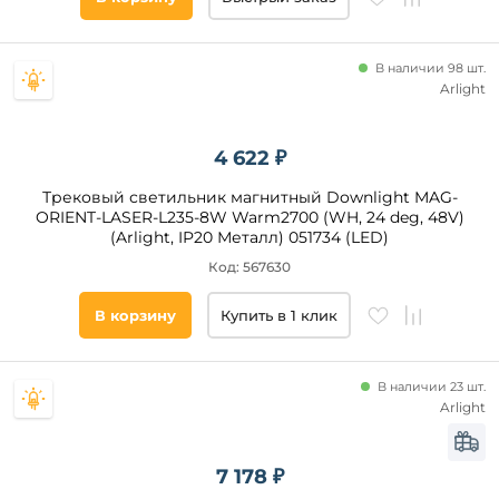
кафе
Степень
кабинет
В наличии 98 шт.
защиты,
зал
Arlight
IP
холл
над
4 622 ₽
кухонным
Все
островом
фильтры
Трековый светильник магнитный Downlight MAG-
ресторан
ORIENT-LASER-L235-8W Warm2700 (WH, 24 deg, 48V)
(Arlight, IP20 Металл) 051734 (LED)
ванная
Код: 567630
Подобрать
товары
В корзину
Купить в 1 клик
В наличии 23 шт.
Arlight
7 178 ₽