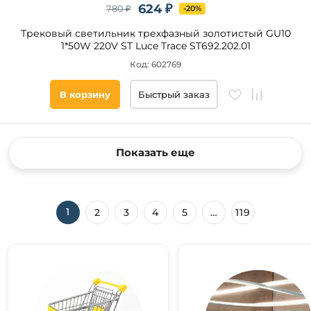
624 ₽
780 ₽
-20%
Трековый светильник трехфазный золотистый GU10
1*50W 220V ST Luce Trace ST692.202.01
Код: 602769
В корзину
Быстрый заказ
Показать еще
1
2
3
4
5
…
119