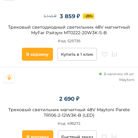
Платина
Никель
3 859 ₽
5 145 ₽
-25%
Золото
Трековый светодиодный светильник 48V магнитный
Коричневый
MyFar Рэйзум MT0222-20W3K-S-B
Хром
Код: 525736
Серый
Цвет
В корзину
Купить в 1 клик
плафонов
Серебро
Медь
Белый
Оранжевый
В наличии 49 шт.
Черный
Maytoni
Красный
Прозрачный
Латунь
2 690 ₽
Матовый
Золото
Трековый светильник магнитный 48V Maytoni Parete
TR106-2-12W3K-B (LED)
Серый
Код: 496272
Бронза
Коричневый
В корзину
Быстрый заказ