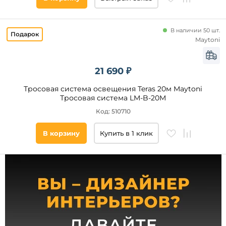
Никель
Цоколь
Розовый
LED
В наличии 50 шт.
Красный
Maytoni
GU10
Хром
GU5.3
Кофейный
GX53
21 690 ₽
E27
Тросовая система освещения Teras 20м Maytoni
Тросовая система LM-B-20M
E14
Код: 510710
MR16
ES111
В корзину
Купить в 1 клик
GX70
Цвет
QRB111
свечения
G12
теплый
нейтральный
холодный
дневной