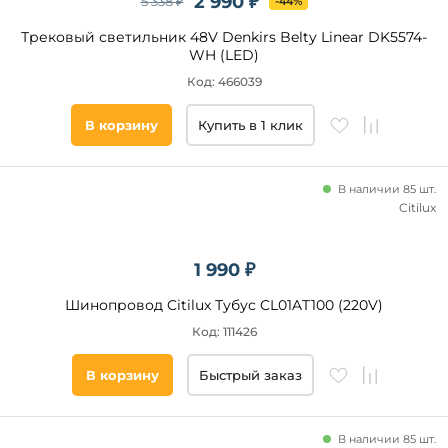
2 990 ₽
5 338 ₽
-44%
Smart
Life
Трековый светильник 48V Denkirs Belty Linear DK5574-
WH (LED)
Маруся
Код: 466039
Minimir
Home
В корзину
Купить в 1 клик
Салют
Сири
Тип
Экосистема
управления
В наличии 85 шт.
Сбер
Citilux
Управление
смартфоном
1 990 ₽
Голосовое
Пульт
Шинопровод Citilux Тубус CL01AT100 (220V)
управления
Код: 111426
DC
диммирование
В корзину
Быстрый заказ
DALI
DALI2
TRIAC/MOSFET
В наличии 85 шт.