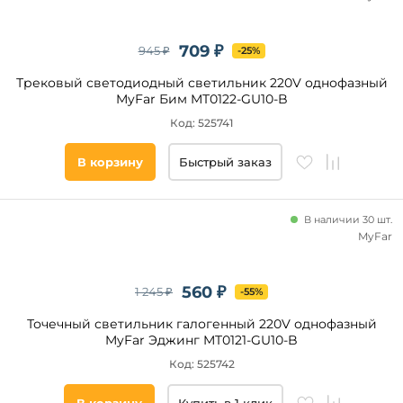
до
709 ₽
945 ₽
-25%
Трековый светодиодный светильник 220V однофазный
MyFar Бим MT0122-GU10-B
Код: 525741
Новинка
В корзину
Быстрый заказ
Новинка
В наличии 30 шт.
Видео
MyFar
Да
560 ₽
1 245 ₽
-55%
Бренд
Точечный светильник галогенный 220V однофазный
MyFar Эджинг MT0121-GU10-B
iLedex
Код: 525742
Maytoni
Arte