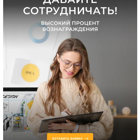
Тип
шинопровода
Низковольтный
Магнитный
Однофазный
Трехфазный
Ременной
Модульный
Гибкий
Рейлинговый
Струнный
Напряжение
питания, В
48
220