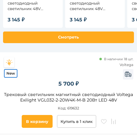
основания
светодиодный
светодиодный
св
светильник 48V
светильник 48V
св
магнитный MyFar Флоу
магнитный MyFar Флоу
ма
Список
3 145 ₽
3 145 ₽
3 
MT0210-20W3K-B
MT0210-20W4K-B
MT
тегов
товара
Смотреть
круглые
шар
кольцо
В наличии 18 шт.
прожектор
Voltega
Длина,
5 700 ₽
мм
Трековый светильник магнитный светодиодный Voltega
от
Exilight VGL032-2-20W4K-M-B 20Вт LED 48V
Код: 619632
до
В корзину
Купить в 1 клик