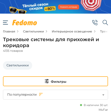
Фильтры
Подвид
Главная
Светильники
Интерьерное освещение
Треко
Трековые
светильники
Трековые системы для прихожей и
Трековые
коридора
системы
в сборе
4135 товаров
Шинопроводы
Компоненты
Светильники
для
трековых
систем
Точечные
Фильтры
светильники
Цена
По популярности
от
В наличии 30 шт.
MyFar