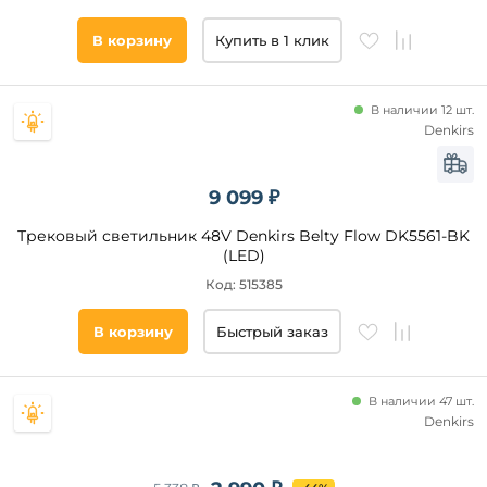
В корзину
Купить в 1 клик
В наличии 12 шт.
Тип
Denkirs
ламп
Светодиодные
9 099 ₽
Галогенные
Трековый светильник 48V Denkirs Belty Flow DK5561-BK
Накаливания
(LED)
Металлогалогенные
Код: 515385
В корзину
Быстрый заказ
Совместимые
приложения
В наличии 47 шт.
Алиса
Denkirs
Tuya
Smart
LampSmart