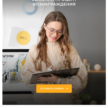
Тип
шинопровода
Низковольтный
Магнитный
Однофазный
Трехфазный
Ременной
Модульный
Гибкий
Струнный
Напряжение
питания, В
220
48