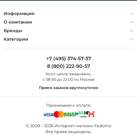
Информация
Политика конфиденциальности
О компании
Гарантия
О компании
Бренды
Оплата и доставка
Контакты
Artelamp
Категории
Установка
Дизайнерам
Maytoni
Люстры
Полезная информация
Odeon Light
Бра
+7 (495) 374-57-37
Новости
St Luce
Торшеры
8 (800) 222-90-57
Вопросы и ответы
Favourite
Настольные лампы
Колл-центр eжедневно,
Наши магазины
Lightstar
Уличные светильники
с 08:00 до 22:00 по Москве
Карта сайта
Citilux
Споты
Прием заказов круглосуточно
Все бренды
Светильники
Принимаем к оплате:
© 2009 – 2026 Интернет-магазин Fedomo
Все права защищены.