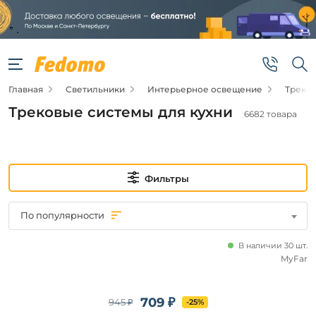
Фильтры
Подвид
Главная
Светильники
Интерьерное освещение
Треко
Трековые
светильники
Трековые системы для кухни
6682 товара
Шинопроводы
Трековые
системы
в сборе
Фильтры
Компоненты
для
трековых
систем
По популярности
В наличии 30 шт.
Цена
MyFar
от
709 ₽
945 ₽
-25%
до