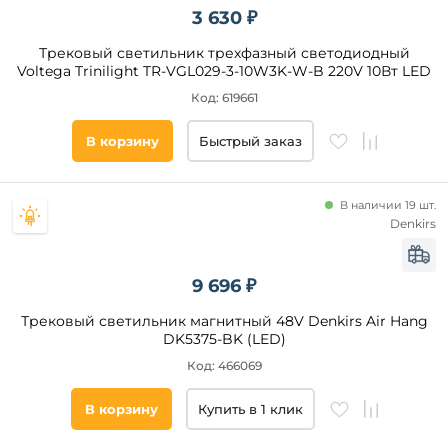
3 630 ₽
до
Трековый светильник трехфазный светодиодный
Voltega Trinilight TR-VGL029-3-10W3K-W-B 220V 10Вт LED
Код: 619661
В корзину
Быстрый заказ
Ширина,
мм
В наличии 19 шт.
от
Denkirs
до
9 696 ₽
Трековый светильник магнитный 48V Denkirs Air Hang
DK5375-BK (LED)
Код: 466069
В корзину
Купить в 1 клик
Высота,
мм