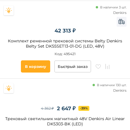
от
В наличии 3 шт.
Denkirs
до
42 313 ₽
Комплект ременной трековой системы Belty Denkirs
Belty Set DK55SET13-01-DG (LED, 48V)
Код: 495421
Тип
ламп
В корзину
Быстрый заказ
Светодиодные
В наличии 130 шт.
Галогенные
Denkirs
Накаливания
КЛЛ
2 647 ₽
4 362 ₽
-39%
Металлогалогенные
Трековый светильник магнитный 48V Denkirs Air Linear
DK5303-BK (LED)