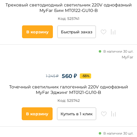
Трековый светодиодный светильник 220V однофазный
MyFar Бим MT0122-GU10-B
Код: 525741
В корзину
Быстрый заказ
Новинка
В наличии 30 шт.
Новинка
MyFar
Видео
560 ₽
1 245 ₽
-55%
Да
Точечный светильник галогенный 220V однофазный
MyFar Эджинг MT0121-GU10-B
Код: 525742
Бренд
Ambrella
В корзину
Купить в 1 клик
Maytoni
Lightstar
В наличии 30 шт.