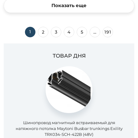
Показать еще
1
2
3
4
5
…
191
ТОВАР ДНЯ
Шинопровод магнитный встраиваемый для
натяжного потолка Maytoni Busbar trunkings Exility
TRX034-SCH-422B (48V)