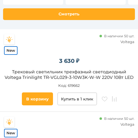
Канат
Материал
Смотреть
Ткань
основания
Термопластик
Список
тегов
В наличии 50 шт.
товара
Voltega
круглые
3 630 ₽
шар
куб
Трековый светильник трехфазный светодиодный
Voltega Trinilight TR-VGL029-3-10W3K-W-W 220V 10Вт LED
кольцо
Код: 619662
шарики
прожектор
В корзину
Купить в 1 клик
Длина,
мм
В наличии 50 шт.
Voltega
от