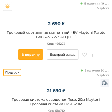
24
В наличии 49 шт.
40
Maytoni
42
2 690 ₽
Технические
Трековый светильник магнитный 48V Maytoni Parete
особенности
TR106-2-12W3K-B (LED)
Регулировка
Код: 496272
по высоте
Регулировка
В корзину
Быстрый заказ
цветовой
температуры
Регулировка
В наличии 50 шт.
яркости
Maytoni
WiFi
Zigbee
21 690 ₽
Гибкая
ножка
Тросовая система освещения Teras 20м Maytoni
RGB
Тросовая система LM-B-20M
Тип
монтажа
Код: 510710