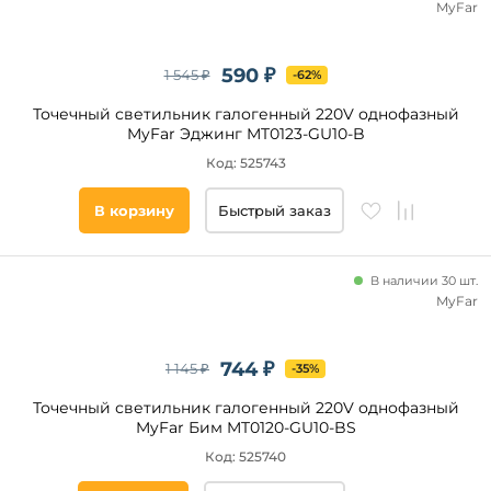
ST
MyFar
Luce
Arlight
590 ₽
1 545 ₽
-62%
Novotech
iLedex
Точечный светильник галогенный 220V однофазный
MyFar Эджинг MT0123-GU10-B
Denkirs
Код: 525743
Donolux
Система
Arte
В корзину
Быстрый заказ
Lamp
MR16
Трековые
Feron
Трек
Elektrostandard
В наличии 30 шт.
PRO
MyFar
Wertmark
VISION48/22
Эра
Магнитная
трековая
744 ₽
1 145 ₽
-35%
система
23мм
Точечный светильник галогенный 220V однофазный
EXILITY
MyFar Бим MT0120-GU10-BS
Однофазный
Код: 525740
Barra
SKYLINE