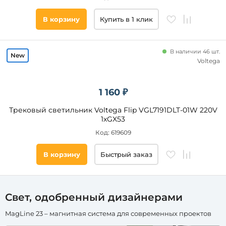
накладной
В корзину
Купить в 1 клик
встраиваемый
подвесной
В наличии 46 шт.
для
Voltega
натяжного
потолка
механический
1 160 ₽
на
штанге
Трековый светильник Voltega Flip VGL7191DLT-01W 220V
натяжной
1xGX53
Код: 619609
Функциональный
вид
В корзину
Быстрый заказ
Спот
Линейный
Подвесной
Свет, одобренный дизайнерами
Downlight
MagLine 23 – магнитная система для современных проектов
Книжка