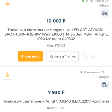
В наличии 11 шт.
кафе
Arlight
офис
экспозиция
10 003 ₽
кабинет
Трековый светильник модульный LED ART-APRIORI-
спальня
SPOT-TURN-R38-8W Warm3000 (TN, 36 deg, 48V) (Arlight,
прихожая
IP20 Металл) 049302
и
Код: 572425
Степень
коридор
защиты,
холл
IP
В корзину
Купить в 1 клик
зал
над
кухонным
Все
В наличии 117 шт.
островом
фильтры
Arlight
над
обеденным
столом
7 930 ₽
Подобрать
ресторан
товары
Трековый светильник Arlight 031240 (LED, 220V, круглые)
Код: 380201