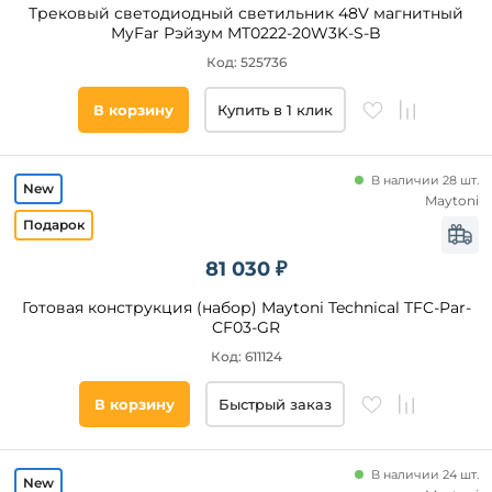
Латунь
Трековый светодиодный светильник 48V магнитный
MyFar Рэйзум MT0222-20W3K-S-B
Бронза
Код: 525736
Серый
Коричневый
В корзину
Купить в 1 клик
Титан
Оливковый
Цвет
плафонов
В наличии 28 шт.
Серебро
Maytoni
Никель
Белый
Шампань
Черный
81 030 ₽
Розовый
Прозрачный
Готовая конструкция (набор) Maytoni Technical TFC-Par-
Золото
CF03-GR
Матовый
Код: 611124
Желтый
Латунь
В корзину
Быстрый заказ
Серый
Розовый
В наличии 24 шт.
Коричневый
Цоколь