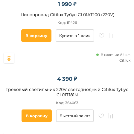
1 990 ₽
DALI2
Шинопровод Citilux Тубус CL01AT100 (220V)
PWM
(ШИМ)
Код: 111426
DALI
TUYA
В корзину
Купить в 1 клик
Место
установки
В наличии 84 шт.
Citilux
Потолок
Стена
4 390 ₽
Трековый светильник 220V светодиодный Citilux Тубус
Страна
CL01T181N
Код: 364063
Помещение
кухня
В корзину
Быстрый заказ
гостиная
магазин