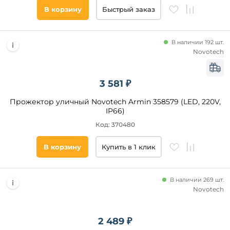
В корзину
Быстрый заказ
GU10
R7s
В наличии 192 шт.
Novotech
Тип
ламп
3 581 ₽
Светодиодные
Галогенные
Прожектор уличный Novotech Armin 358579 (LED, 220V,
IP66)
Код: 370480
Список
тегов
В корзину
Купить в 1 клик
товара
круглые
В наличии 269 шт.
прожектор
Novotech
Помещение
2 489 ₽