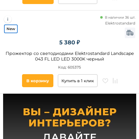
Металл
Пластик
В наличии 36 шт.
Стекло
Elektrostandard
Длина,
5 380 ₽
мм
Прожектор со светодиодами Elektrostandard Landscape
043 FL LED LED 3000K черный
от
Код: 605375
до
В корзину
Купить в 1 клик
Ширина,
мм
от