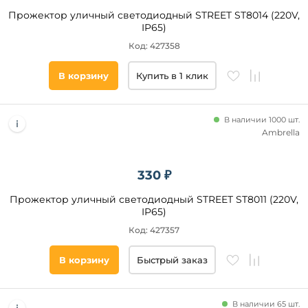
Направленный
Прожектор уличный светодиодный STREET ST8014 (220V,
свет
IP65)
Код: 427358
да
В корзину
Купить в 1 клик
Степень
защиты,
IP
В наличии 1000 шт.
Ambrella
65
67
330 ₽
66
54
Прожектор уличный светодиодный STREET ST8011 (220V,
IP65)
44
Код: 427357
20
В корзину
Быстрый заказ
Количество
плафонов и
абажуров,
В наличии 65 шт.