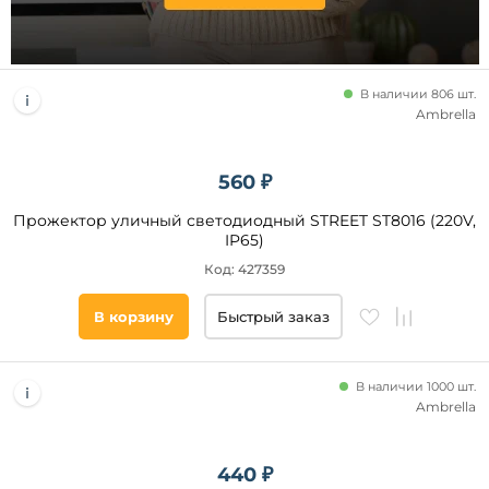
Датчик
движения
Датчик
В наличии 806 шт.
освещенности
Ambrella
ИК-
датчик
Пульт
560 ₽
управления
Прожектор уличный светодиодный STREET ST8016 (220V,
IP65)
Технические
Код: 427359
особенности
В корзину
Быстрый заказ
На
солнечных
батареях
RGB
В наличии 1000 шт.
Ambrella
RGBW
Камера
440 ₽