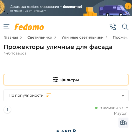
Фильтры
Подвид
Главная
Светильники
Уличные светильники
Прожекто
Прожекторы
уличные
Прожекторы уличные для фасада
440 товаров
Новинка
Новинка
Фильтры
Цена
По популярности
от
В наличии 50 шт.
Maytoni
до
5 450 ₽