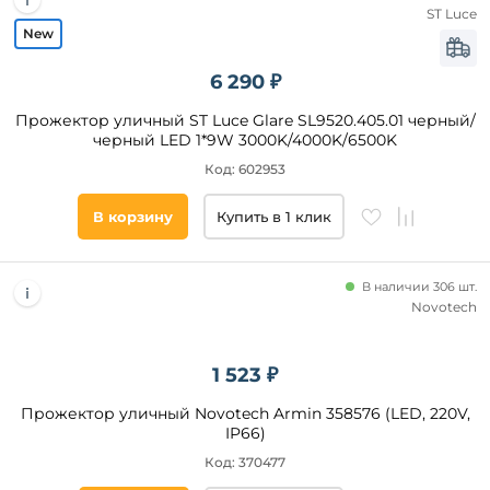
шт
ST Luce
от
6 290 ₽
до
Прожектор уличный ST Luce Glare SL9520.405.01 черный/
черный LED 1*9W 3000K/4000K/6500K
Код: 602953
В корзину
Купить в 1 клик
Форма
плафона
В наличии 306 шт.
Novotech
прямоугольник
цилиндр
1 523 ₽
параллелепипед
Прожектор уличный Novotech Armin 358576 (LED, 220V,
IP66)
Цоколь
Код: 370477
LED