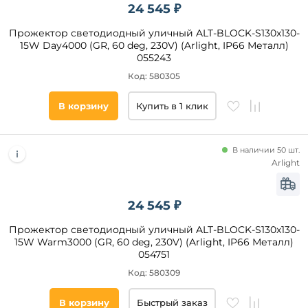
Графитовый
24 545 ₽
Серебрянный
Прожектор светодиодный уличный ALT-BLOCK-S130x130-
15W Day4000 (GR, 60 deg, 230V) (Arlight, IP66 Металл)
055243
Материал
Код: 580305
плафона
Стекло
В корзину
Купить в 1 клик
Пластик
Алюминий
В наличии 50 шт.
Металл
Arlight
Поликарбонат
Закаленное
24 545 ₽
стекло
ПММА
Прожектор светодиодный уличный ALT-BLOCK-S130x130-
15W Warm3000 (GR, 60 deg, 230V) (Arlight, IP66 Металл)
054751
Материал
Код: 580309
основания
В корзину
Быстрый заказ
Алюминий