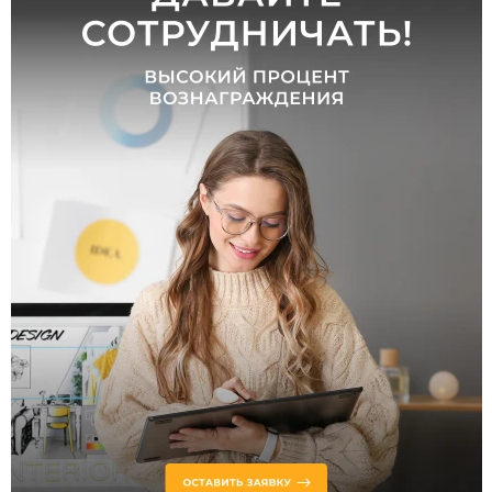
до
Высота,
мм
от
до
Тип
управления