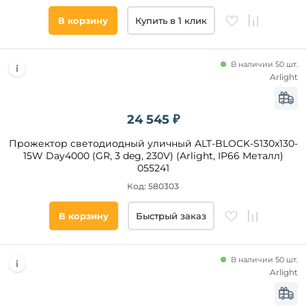
пультом
В корзину
Купить в 1 клик
Цвет
плафонов
В наличии 50 шт.
Прозрачный
Arlight
Серый
Белый
24 545 ₽
Черный
Матовый
Прожектор светодиодный уличный ALT-BLOCK-S130x130-
15W Day4000 (GR, 3 deg, 230V) (Arlight, IP66 Металл)
055241
Цвет
Код: 580303
основания
В корзину
Быстрый заказ
Серый
Черный
Белый
В наличии 50 шт.
Arlight
Серебро
Зеленый