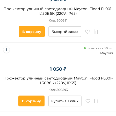
Прожектор уличный светодиодный Maytoni Flood FL001-
L150B6K (220V, IP65)
Код: 500591
Видео
Да
В корзину
Быстрый заказ
Бренд
В наличии 50 шт.
Maytoni
Feron
Светон
1 050 ₽
Эра
Gauss
Прожектор уличный светодиодный Maytoni Flood FL001-
L30B6K (220V, IP65)
Arlight
Код: 500593
Wolta
Oasis
В корзину
Купить в 1 клик
Light
LEDS
Power