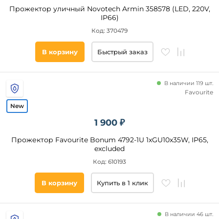
фасад
Прожектор уличный Novotech Armin 358578 (LED, 220V,
веранда
IP66)
и
беседка
Код: 370479
сад
В корзину
Быстрый заказ
дача
кафе
магазин
В наличии 119 шт.
Favourite
парк
офис
1 900 ₽
Площадь
склад
освещения,
Прожектор Favourite Bonum 4792-1U 1xGU10x35W, IP65,
кв. м
excluded
Код: 610193
Страна
В корзину
Купить в 1 клик
Все
фильтры
В наличии 46 шт.