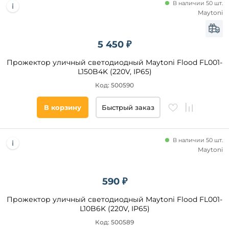
В наличии 50 шт.
Стиль
Maytoni
Maytoni
Apeyron
Техно
Deko-
Современный
Light
5 450 ₽
Хай-
Ambrella
Тек
Прожектор уличный светодиодный Maytoni Flood FL001-
Lumin'arte
L150B4K (220V, IP65)
Модерн
Eglo
Код: 500590
Категория
В корзину
Быстрый заказ
Светодиодные
Датчик
В наличии 50 шт.
движения
Maytoni
Линейные
На
590 ₽
солнечных
батареях
Прожектор уличный светодиодный Maytoni Flood FL001-
Датчик
L10B6K (220V, IP65)
освещенности
Код: 500589
С