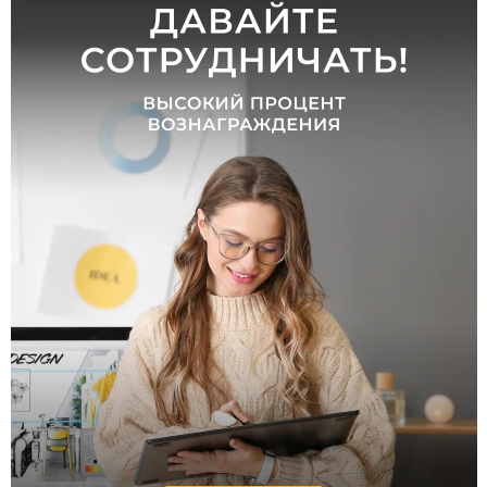
Цемент
Ротанг
Полимер
Дерево
Стекло
Длина,
мм
от
до
Ширина,
мм
от