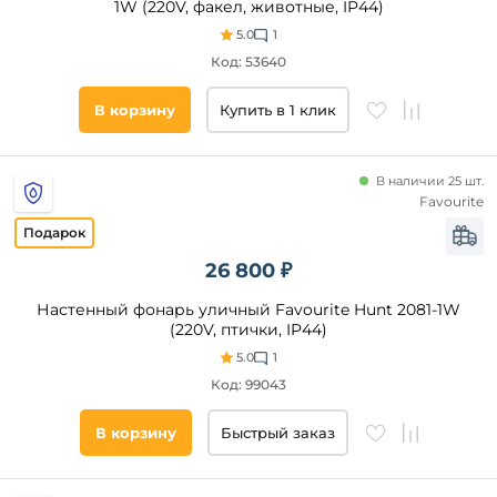
1W (220V, факел, животные, IP44)
Категория
Ампир
5.0
1
Лофт
Код: 53640
Светодиодные
Этнический
Датчик
В корзину
Купить в 1 клик
движения
Замковый
На
солнечных
батареях
В наличии 25 шт.
Favourite
Под
гипсокартон
Линейные
26 800 ₽
Настенный фонарь уличный Favourite Hunt 2081-1W
Цвет
(220V, птички, IP44)
плафонов
5.0
1
Белый
Код: 99043
Прозрачный
В корзину
Быстрый заказ
Черный
Графит