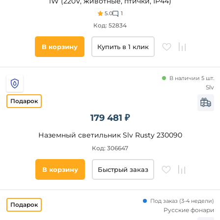
1W (220V, животные, птички, IP44)
сад
5.0
1
веранда
и
Код: 52834
беседка
фасад
В корзину
Купить в 1 клик
кафе
магазин
В наличии 5 шт.
офис
Slv
парк
Площадь
гостиная
179 481 ₽
освещения,
спальня
кв. м
Наземный светильник Slv Rusty 230090
прихожая
и
Код: 306647
коридор
Страна
В корзину
Быстрый заказ
Все
фильтры
Под заказ
(
3-4 недели)
Русские фонари