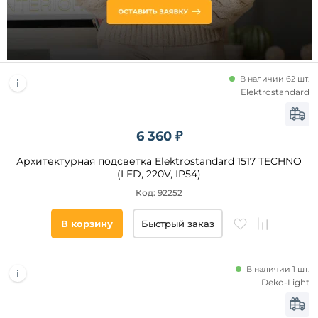
до
В наличии 62 шт.
Elektrostandard
Высота,
6 360 ₽
мм
Архитектурная подсветка Elektrostandard 1517 TECHNO
от
(LED, 220V, IP54)
Код: 92252
до
В корзину
Быстрый заказ
В наличии 1 шт.
Deko-Light
Тип