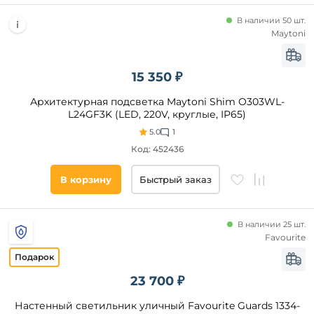
фонари
В наличии 50 шт.
Fumagalli
Maytoni
Slv
Elektrostandard
15 350 ₽
Deko-
Light
Архитектурная подсветка Maytoni Shim O303WL-
L24GF3K (LED, 220V, круглые, IP65)
Стиль
5.0
1
Код: 452436
Модерн
Современный
В корзину
Быстрый заказ
Техно
Классический
В наличии 25 шт.
Минимализм
Favourite
Хай-
Тек
23 700 ₽
Кантри
Арт-
Настенный светильник уличный Favourite Guards 1334-
Деко