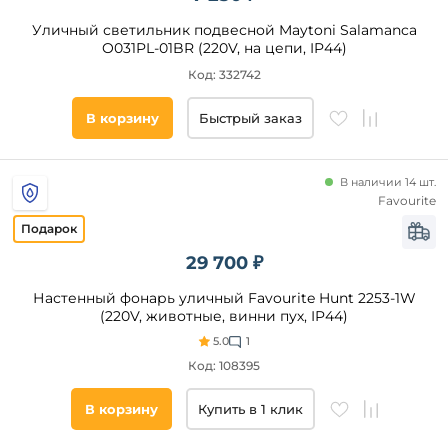
куб
Уличный светильник подвесной Maytoni Salamanca
призма
O031PL-01BR (220V, на цепи, IP44)
полусфера
Код: 332742
Цоколь
В корзину
Быстрый заказ
LED
E27
В наличии 14 шт.
GU10
Favourite
E14
G9
29 700 ₽
Настенный фонарь уличный Favourite Hunt 2253-1W
Тип
(220V, животные, винни пух, IP44)
ламп
5.0
1
Код: 108395
Светодиодные
Накаливания
В корзину
Купить в 1 клик
Галогенные