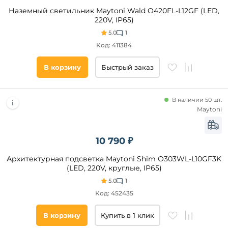
Наземный светильник Maytoni Wald O420FL-L12GF (LED,
220V, IP65)
5.0
1
Код: 411384
В корзину
Быстрый заказ
В наличии 50 шт.
Maytoni
10 790 ₽
Архитектурная подсветка Maytoni Shim O303WL-L10GF3K
(LED, 220V, круглые, IP65)
5.0
1
Код: 452435
В корзину
Купить в 1 клик