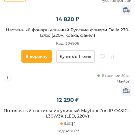
Русские фонари
Степень
защиты,
IP
14 820 ₽
65
Настенный фонарь уличный Русские фонари Delia 270-
54
12/bc (220V, ковка, факел)
44
Код: 304906
67
В корзину
Купить в 1 клик
20
55
В наличии 50 шт.
Maytoni
Количество
плафонов и
абажуров,
12 290 ₽
шт
Потолочный светильник уличный Maytoni Zon IP O431CL-
от
L30W3K (LED, 220V)
5.0
1
до
Код: 457077