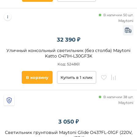
В наличии 50 шт.
Maytoni
32 390 ₽
Уличный консольный светильник (без столба) Maytoni
Katto O471H-L30GF3K
Код: 524861
В корзину
Купить в 1 клик
В наличии 38 шт.
Maytoni
3 050 ₽
Светильник грунтовый Maytoni Glide O437FL-01GF (220V,