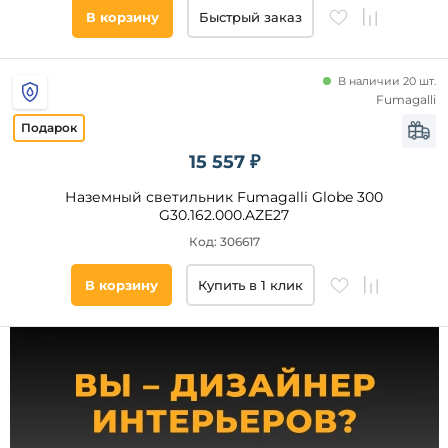
плафона
В корзину
Быстрый заказ
Платина
Медь
Стекло
Металл
В наличии 20 шт.
Fumagalli
Пластик
Алюминий
Акрил
15 557 ₽
Полимер
Наземный светильник Fumagalli Globe 300
Без
G30.162.000.AZE27
плафона
Код: 306617
В корзину
Купить в 1 клик
Материал
основания
Алюминий
Металл
Пластик
Гипс