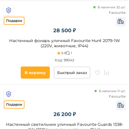
КЛЛ
В наличии 32 шт.
Favourite
Список
тегов
28 500 ₽
товара
Настенный фонарь уличный Favourite Hunt 2079-1W
круглые
(220V, животные, IP44)
шар
5.0
1
куб
Код: 99042
животные
гриб
В корзину
Быстрый заказ
факел
птички
В наличии 11 шт.
шарики
Favourite
винни
пух
Помещение
26 200 ₽
самосветы
дача
Настенный светильник уличный Favourite Guards 1338-