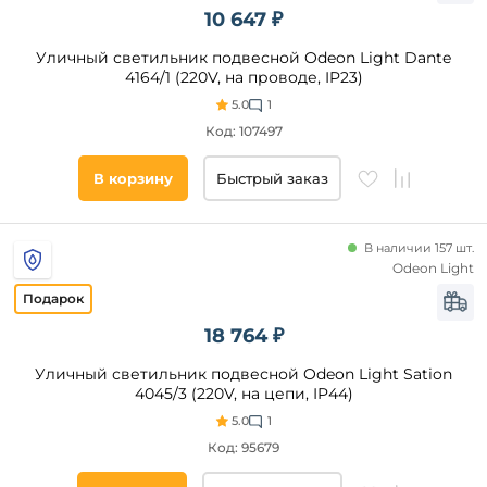
10 647 ₽
Оргстекло
Материал
основания
Уличный светильник подвесной Odeon Light Dante
ПММА
4164/1 (220V, на проводе, IP23)
Полистоун
Металл
5.0
1
Полимер
Код: 107497
Пластик
В корзину
Быстрый заказ
Алюминий
Полипропилен
Ткань
В наличии 157 шт.
Гипс
Odeon Light
Латунь
Полистоун
18 764 ₽
Термопластик
Длина,
Уличный светильник подвесной Odeon Light Sation
мм
4045/3 (220V, на цепи, IP44)
от
5.0
1
Код: 95679
до