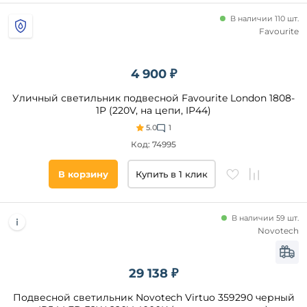
свеча
В наличии 110 шт.
подсвечник
Favourite
плетеные
шарики
4 900 ₽
цветы
Помещение
звездное
Уличный светильник подвесной Favourite London 1808-
небо
1P (220V, на цепи, IP44)
веранда
и
домики
5.0
1
беседка
керосиновая
Код: 74995
сад
лампа
дача
проекция
В корзину
Купить в 1 клик
кафе
листья
фасад
В наличии 59 шт.
ванная
Novotech
Площадь
29 138 ₽
освещения,
кв. м
Подвесной светильник Novotech Virtuo 359290 черный