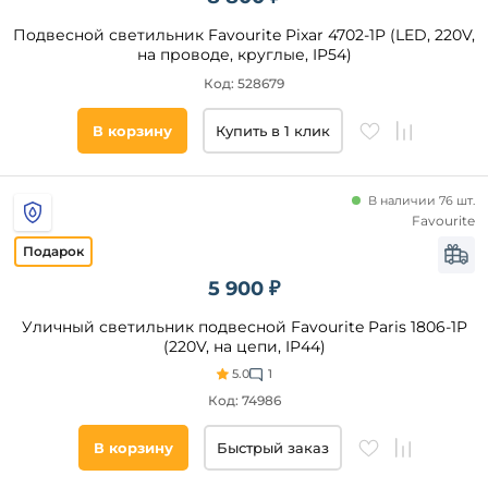
Подвесной светильник Favourite Pixar 4702-1P (LED, 220V,
Тип
на проводе, круглые, IP54)
ламп
Код: 528679
Накаливания
В корзину
Купить в 1 клик
Светодиодные
КЛЛ
В наличии 76 шт.
Люминесцентные
Favourite
Список
5 900 ₽
тегов
товара
Уличный светильник подвесной Favourite Paris 1806-1P
(220V, на цепи, IP44)
фонарь
5.0
1
шар
Код: 74986
круглые
В корзину
Быстрый заказ
под
старину