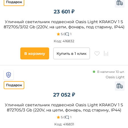
Цвет
плафонов
23 601 ₽
Прозрачный
Уличный светильник подвесной Oasis Light KRAKOV 1 S
87270S/3/02 Gb (220V, на цепи, фонарь, под старину, IP44)
Белый
5.0
1
Черный
Код: 416832
Желтый
Коричневый
В корзину
Купить в 1 клик
Серый
Матовый
В наличии 10 шт.
Бежевый
Oasis Light
Дымчатый
Зеленый
Цвет
27 052 ₽
основания
Синий
Уличный светильник подвесной Oasis Light KRAKOV 1 S
Янтарный
Черный
87270S/3 Gb (220V, на цепи, фонарь, под старину, IP44)
Бронза
Золото
5.0
1
Медь
Белый
Код: 416831