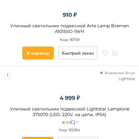
66
910 ₽
Количество
Уличный светильник подвесной Arte Lamp Bremen
плафонов и
A1015SO-1WH
абажуров,
шт
Код: 16759
от
В корзину
Быстрый заказ
до
В наличии 20 шт.
Lightstar
4 999 ₽
Уличный светильник подвесной Lightstar Lampione
Форма
375070 (LED, 220V, на цепи, IP54)
круглая
5.0
1
Код: 93284