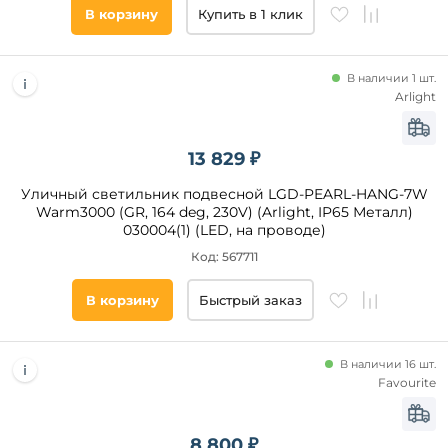
Форма
В корзину
Купить в 1 клик
плафона
декоративный
В наличии 1 шт.
цилиндр
Arlight
шар
конус
13 829 ₽
пирамида
Уличный светильник подвесной LGD-PEARL-HANG-7W
прямоугольник
Warm3000 (GR, 164 deg, 230V) (Arlight, IP65 Металл)
куб
030004(1) (LED, на проводе)
призма
Код: 567711
полушар
В корзину
Быстрый заказ
параллелепипед
Цоколь
круг
E27
В наличии 16 шт.
LED
Favourite
E14
G9
8 800 ₽