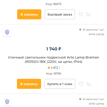
С
Код: 95673
аккумулятором
В корзину
Быстрый заказ
Направленный
свет
В наличии 1 шт.
да
Arte Lamp
Степень
1 740 ₽
защиты,
IP
Уличный светильник подвесной Arte Lamp Bremen
A1015SO-1BK (220V, на цепи, IP44)
44
5.0
1
55
Код: 16765
54
В корзину
Купить в 1 клик
65
23
33
В наличии 1 шт.
Arte Lamp
43