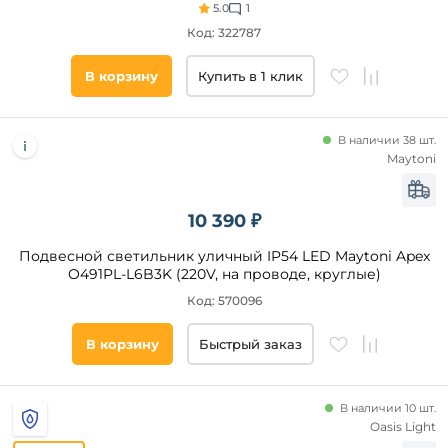
Loft
5.0
1
IT
Стиль
Код: 322787
Odeon
Light
Классический
В корзину
Купить в 1 клик
Mantra
Замковый
Favourite
Модерн
Uniel
В наличии 38 шт.
Кантри
Maytoni
Maytoni
Винтаж
Apeyron
Лофт
10 390 ₽
Техно
Подвесной светильник уличный IP54 LED Maytoni Apex
Минимализм
O491PL-L6B3K (220V, на проводе, круглые)
Прованс
Код: 570096
Восточный
Категория
Современный
В корзину
Быстрый заказ
Светодиодные
Индустриальный
На
Этнический
солнечных
батареях
В наличии 10 шт.
Ар
Oasis Light
нуво