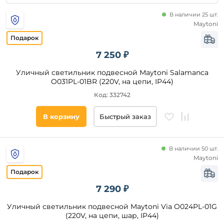
В наличии 25 шт.
Maytoni
Видео
7 250 ₽
Да
Уличный светильник подвесной Maytoni Salamanca
O031PL-01BR (220V, на цепи, IP44)
Код: 332742
Бренд
Oasis
В корзину
Быстрый заказ
Light
Fumagalli
В наличии 50 шт.
Feron
Maytoni
Русские
фонари
Marset
7 290 ₽
Elektrostandard
Уличный светильник подвесной Maytoni Via O024PL-01G
Эра
(220V, на цепи, шар, IP44)