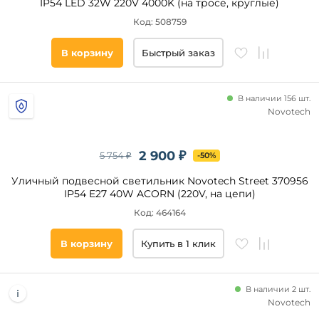
IP54 LED 32W 220V 4000K (на тросе, круглые)
Страна
Код: 508759
В корзину
Быстрый заказ
Все
фильтры
В наличии 156 шт.
Novotech
Подобрать
товары
2 900 ₽
5 754 ₽
-50%
Уличный подвесной светильник Novotech Street 370956
IP54 E27 40W ACORN (220V, на цепи)
Код: 464164
В корзину
Купить в 1 клик
В наличии 2 шт.
Novotech