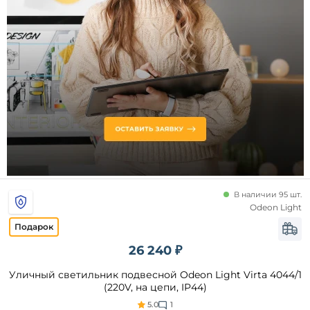
до
Тип
управления
Датчик
движения
В наличии 95 шт.
Odeon Light
Технические
особенности
26 240 ₽
Регулировка
по высоте
Уличный светильник подвесной Odeon Light Virta 4044/1
На
(220V, на цепи, IP44)
солнечных
батареях
5.0
1