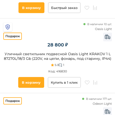
Патина
В корзину
Быстрый заказ
Бронза
Коричневый
Желтый
В наличии 10 шт.
Oasis Light
Медь
Серый
Зеленый
28 800 ₽
Материал
плафона
Серебро
Уличный светильник подвесной Oasis Light KRAKOV 1 L
Бежевый
87270L/18/3 Gb (220V, на цепи, фонарь, под старину, IP44)
Стекло
Латунь
5.0
1
Полимер
Код: 416830
Медный
Металл
Поликарбонат
В корзину
Купить в 1 клик
Пластик
Акрил
В наличии 177 шт.
Ткань
Odeon Light
Полиэтилен
Алюминий