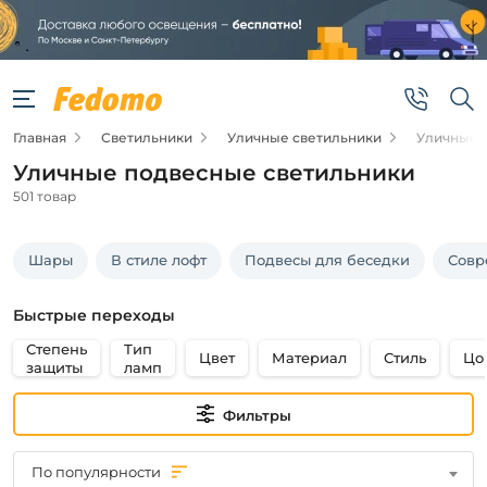
Фильтры
Подвид
Главная
Светильники
Уличные светильники
Уличные 
Подвесные
светильники
Уличные подвесные светильники
и фонари
501 товар
Новинка
Шары
В стиле лофт
Подвесы для беседки
Совр
Новинка
Быстрые переходы
Цена
Степень
Тип
Цвет
Материал
Стиль
Цо
защиты
ламп
от
Фильтры
до
По популярности