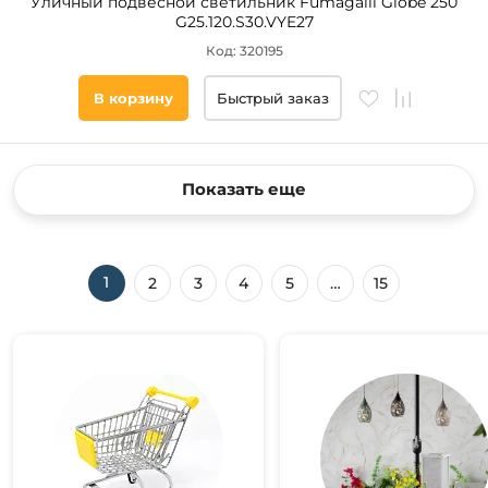
Уличный подвесной светильник Fumagalli Globe 250
G25.120.S30.VYE27
Код: 320195
В корзину
Быстрый заказ
Показать еще
1
2
3
4
5
…
15