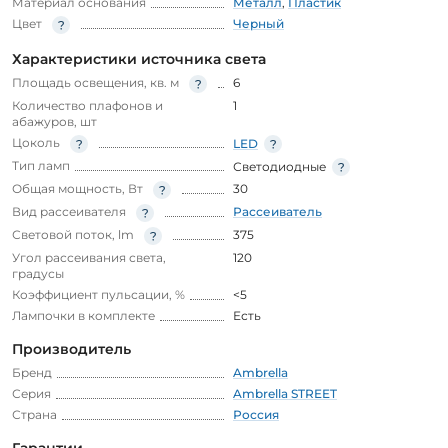
Материал основания
Металл
,
Пластик
Цвет
Черный
Характеристики источника света
Площадь освещения, кв. м
6
Количество плафонов и
1
абажуров, шт
Цоколь
LED
Тип ламп
Светодиодные
Общая мощность, Вт
30
Вид рассеивателя
Рассеиватель
Световой поток, lm
375
Угол рассеивания света,
120
градусы
Коэффициент пульсации, %
<5
Лампочки в комплекте
Есть
Производитель
Бренд
Ambrella
Серия
Ambrella STREET
Страна
Россия
Гарантии