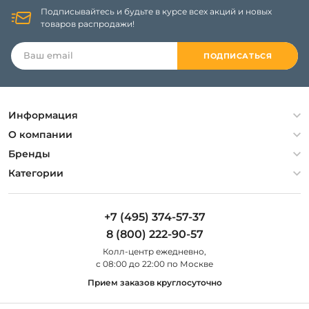
Подписывайтесь и будьте в курсе всех акций и новых
товаров распродажи!
ПОДПИСАТЬСЯ
Информация
Политика конфиденциальности
О компании
Гарантия
О компании
Бренды
Оплата и доставка
Контакты
Artelamp
Категории
Установка
Дизайнерам
Maytoni
Люстры
Полезная информация
Odeon Light
Бра
+7 (495) 374-57-37
Новости
St Luce
Торшеры
8 (800) 222-90-57
Вопросы и ответы
Favourite
Настольные лампы
Колл-центр eжедневно,
Наши магазины
Lightstar
Уличные светильники
с 08:00 до 22:00 по Москве
Карта сайта
Citilux
Споты
Прием заказов круглосуточно
Все бренды
Светильники