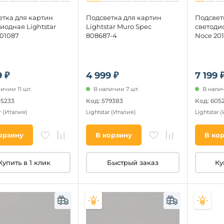
етка для картин
Подсветка для картин
Подсвет
иодная Lightstar
Lightstar Muro Spec
светодио
201087
808687-4
Noce 201
9 ₽
4 999 ₽
7 199 
ичии 11 шт.
В наличии 7 шт.
В налич
05233
Код: 579383
Код: 605
r
(Италия)
Lightstar
(Италия)
Lightstar
(
орзину
В корзину
В ко
Купить в 1 клик
Быстрый заказ
Ку