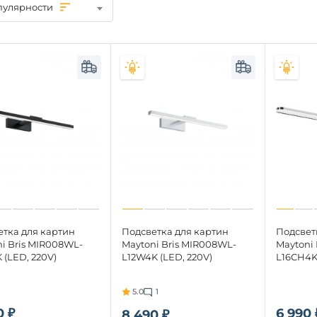
пулярности
Подсветка для картин
етка для картин
Подсвет
Maytoni Bris MIR008WL-
i Bris MIR008WL-
Maytoni
L12W4K (LED, 220V)
 (LED, 220V)
L16CH4K 
5.0
1
0 ₽
6 990 
8 490 ₽