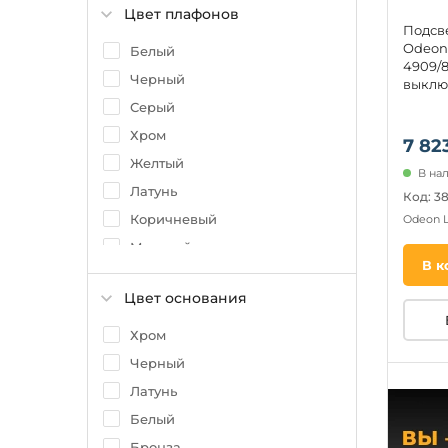
Цвет плафонов
Подсв
Odeon 
Белый
4909/8
Черный
выклю
Серый
Хром
7 82
Желтый
В на
Латунь
Код: 3
Коричневый
Odeon 
Матовый
В к
Прозрачный
Цвет основания
Бронза
Золото
Хром
Древесный
Черный
Никель
Латунь
Бежевый
Белый
Бронза