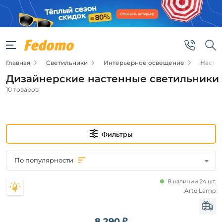
Фильтры
Подвид
Главная
Светильники
Интерьерное освещение
Насте
Настенные
светильники
Дизайнерские настенные светильники
10 товаров
Цена
от
Фильтры
до
По популярности
В наличии 24 шт.
Arte Lamp
Новинка
8 290 ₽