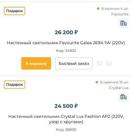
Современный
В наличии 4 шт.
Арт-
Favourite
Деко
Кантри
Хай-
26 200 ₽
Тек
Настенный светильник Favourite Galea 2694-1W (220V)
Код: 341612
Цвет
плафонов
В корзину
Быстрый заказ
Белый
Прозрачный
В наличии 10 шт.
Хром
Crystal Lux
Серый
24 500 ₽
Цвет
основания
Настенный светильник Crystal Lux Fashion AP2 (220V,
узор с кругами)
Белый
Код: 38830