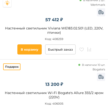
В наличии 2 шт.
детская
Wertmark
Форма
зал
57 412 ₽
другая
круглая
Настенный светильник Viviana WE183.02.501 (LED, 220V,
птички)
Код: 408259
Форма
плафона
В корзину
Быстрый заказ
декоративный
В наличии 10 шт.
Площадь
Bogate's
освещения,
кв. м
13 200 ₽
Страна
Настенный светильник Wi-Fi Bogate's Allure 355/2 хром
(220V)
Список
Код: 406005
тегов