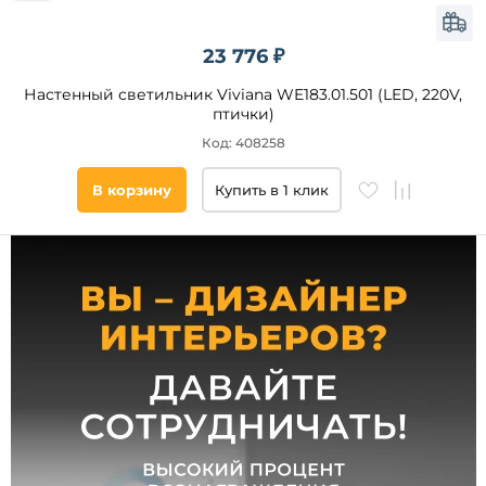
Высота,
мм
23 776 ₽
от
Настенный светильник Viviana WE183.01.501 (LED, 220V,
птички)
до
Код: 408258
В корзину
Купить в 1 клик
Цоколь
LED
E14
E27
G9