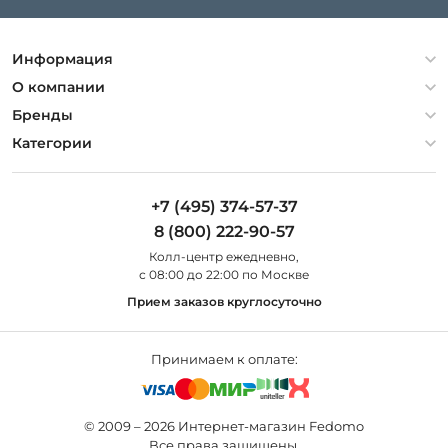
Информация
Политика конфиденциальности
О компании
Гарантия
О компании
Бренды
Оплата и доставка
Контакты
Artelamp
Категории
Установка
Дизайнерам
Maytoni
Люстры
Полезная информация
Odeon Light
Бра
+7 (495) 374-57-37
Новости
St Luce
Торшеры
8 (800) 222-90-57
Вопросы и ответы
Favourite
Настольные лампы
Колл-центр eжедневно,
Наши магазины
Lightstar
Уличные светильники
с 08:00 до 22:00 по Москве
Карта сайта
Citilux
Споты
Прием заказов круглосуточно
Все бренды
Светильники
Принимаем к оплате:
© 2009 – 2026 Интернет-магазин Fedomo
Все права защищены.