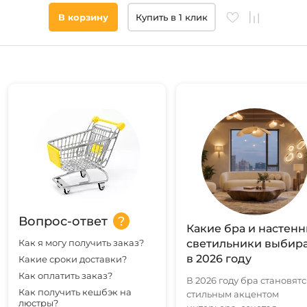
товара
В корзину
Купить в 1 клик
птички
ангелы
кольцо
рога
узор с
кругами
Технические
особенности
Регулировка
по высоте
Вопрос-ответ
WiFi
Какие бра и настен
Как я могу получить заказ?
светильники выбир
в 2026 году
Какие сроки доставки?
Все
Как оплатить заказ?
В 2026 году бра становятс
фильтры
Как получить кешбэк на
стильным акцентом
люстры?