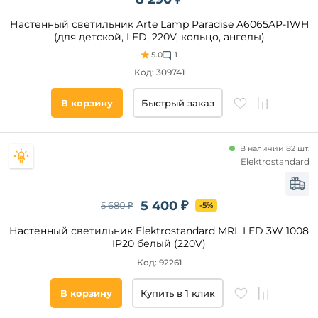
Новинка
Настенный светильник Arte Lamp Paradise A6065AP-1WH
(для детской, LED, 220V, кольцо, ангелы)
5.0
1
Бренд
Код: 309741
Wertmark
Mantra
В корзину
Быстрый заказ
Crystal
Lux
В наличии 82 шт.
Favourite
Elektrostandard
Elektrostandard
Arte
Lamp
5 400 ₽
5 680 ₽
-5%
Omnilux
Настенный светильник Elektrostandard MRL LED 3W 1008
Bogate's
IP20 белый (220V)
Стиль
Код: 92261
Модерн
В корзину
Купить в 1 клик
Классический