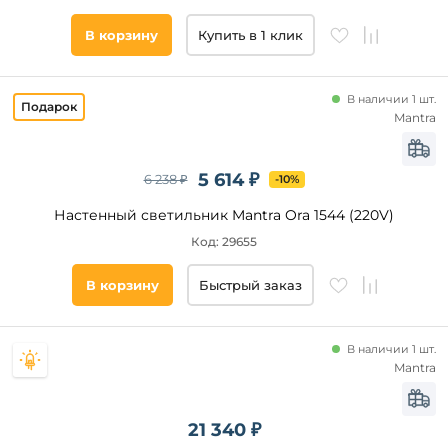
Медь
В корзину
Купить в 1 клик
Хром
Серый
В наличии 1 шт.
Mantra
Материал
плафона
5 614 ₽
Металл
6 238 ₽
-10%
Стекло
Настенный светильник Mantra Ora 1544 (220V)
Пластик
Код: 29655
Полимер
В корзину
Быстрый заказ
Алюминий
Материал
В наличии 1 шт.
основания
Mantra
Длина,
21 340 ₽
мм