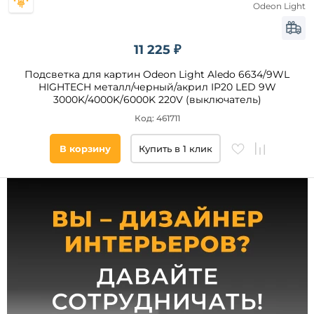
мм
Силикон
Odeon Light
Ткань
от
11 225 ₽
до
Подсветка для картин Odeon Light Aledo 6634/9WL
HIGHTECH металл/черный/акрил IP20 LED 9W
3000K/4000K/6000K 220V (выключатель)
Код: 461711
В корзину
Купить в 1 клик
Ширина,
мм
от
до