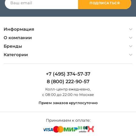
ПОДПИСАТЬСЯ
Информация
Политика конфиденциальности
О компании
Гарантия
О компании
Бренды
Оплата и доставка
Контакты
Artelamp
Категории
Установка
Дизайнерам
Maytoni
Люстры
Полезная информация
Odeon Light
Бра
+7 (495) 374-57-37
Новости
St Luce
Торшеры
8 (800) 222-90-57
Вопросы и ответы
Favourite
Настольные лампы
Колл-центр eжедневно,
Наши магазины
Lightstar
Уличные светильники
с 08:00 до 22:00 по Москве
Карта сайта
Citilux
Споты
Прием заказов круглосуточно
Все бренды
Светильники
Принимаем к оплате: