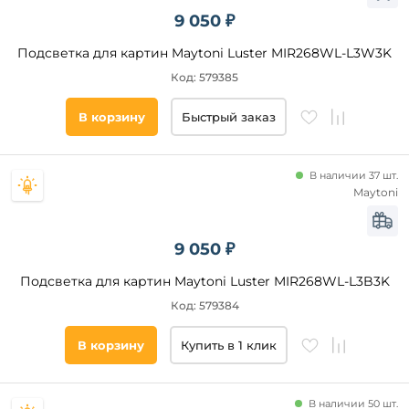
9 050 ₽
Новинка
Подсветка для картин Maytoni Luster MIR268WL-L3W3K
Новинка
Код: 579385
В корзину
Быстрый заказ
Видео
Да
В наличии 37 шт.
Maytoni
Бренд
9 050 ₽
Citilux
Arte
Подсветка для картин Maytoni Luster MIR268WL-L3B3K
Lamp
Код: 579384
Odeon
Light
В корзину
Купить в 1 клик
Reluce
Lightstar
Ambrella
В наличии 50 шт.