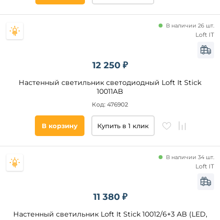
Страна
В наличии 26 шт.
Loft IT
Тип
управления
12 250 ₽
Диммер
Настенный светильник светодиодный Loft It Stick
Датчик
10011AB
движения
Код: 476902
Список
В корзину
Купить в 1 клик
тегов
товара
для
В наличии 34 шт.
чтения
Loft IT
круглые
шар
11 380 ₽
8
марта
Настенный светильник Loft It Stick 10012/6+3 AB (LED,