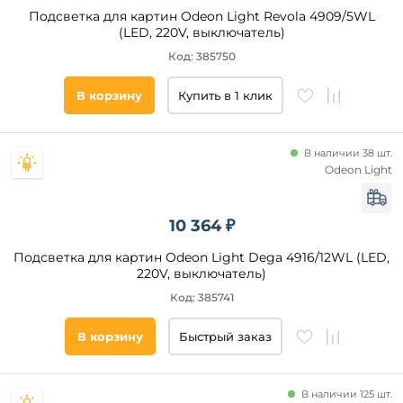
Коричневый
Подсветка для картин Odeon Light Revola 4909/5WL
Бежевый
(LED, 220V, выключатель)
Медь
Материал
Код: 385750
плафона
Медный
В корзину
Купить в 1 клик
Графит
Металл
Древесный
Акрил
Никель
В наличии 38 шт.
Пластик
Odeon Light
Алюминий
Стекло
10 364 ₽
Полимер
Оптический
Подсветка для картин Odeon Light Dega 4916/12WL (LED,
полимер
220V, выключатель)
Хрусталь
Код: 385741
Дерево
Материал
В корзину
Быстрый заказ
Текстиль
основания
Поликарбонат
Мрамор
Длина,
В наличии 125 шт.