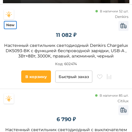
GU10
В наличии 52 шт.
G4
Denkirs
T4
Тип
11 082 ₽
ламп
Настенный светильник светодиодный Denkirs Chargelux
Светодиодные
DK5093-BK с функцией беспроводной зарядки, USB-A ,
3Вт+8Вт, 3000К, правый, алюминий, черный
Накаливания
Код: 602474
КЛЛ
В корзину
Быстрый заказ
Наличие
выключателя
В наличии 85 шт.
Citilux
да
6 790 ₽
Вид
выключателя
Настенный светильник светодиодный с выключателем