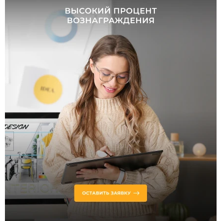
Высота,
мм
от
до
Цоколь
LED
GX53
E14
G9
E27