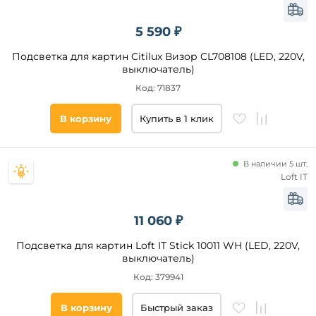
ванная
круглая
над
квадратная
5 590 ₽
кухонным
островом
Подсветка для картин Citilux Визор CL708108 (LED, 220V,
выключатель)
Форма
плафона
Код: 71837
цилиндр
В корзину
Купить в 1 клик
конус
шар
В наличии 5 шт.
прямоугольник
Loft IT
эллипс
полушар
11 060 ₽
декоративный
круг
Подсветка для картин Loft IT Stick 10011 WH (LED, 220V,
выключатель)
Код: 379941
Площадь
освещения,
В корзину
Быстрый заказ
кв. м