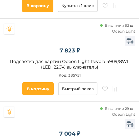
Прозрачный
В корзину
Купить в 1 клик
Золото
Матовый
В наличии 92 шт.
Бронза
Odeon Light
Латунь
Хром
7 823 ₽
Серый
Подсветка для картин Odeon Light Revola 4909/8WL
Графит
Цвет
(LED, 220V, выключатель)
основания
Коричневый
Код: 385751
Древесный
Черный
В корзину
Быстрый заказ
Белый
Бронза
Хром
В наличии 29 шт.
Odeon Light
Золото
Латунь
Серый
7 004 ₽