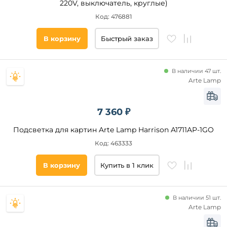
220V, выключатель, круглые)
космос
Код: 476881
звезды
самосветы
В корзину
Быстрый заказ
бриллианты
Технические
асимметрия
особенности
В наличии 47 шт.
кольцо
Arte Lamp
С USB-
портом
Регулировка
7 360 ₽
цветовой
температуры
Подсветка для картин Arte Lamp Harrison A1711AP-1GO
Беспроводное
Код: 463333
ЗУ
Гибкая
В корзину
Купить в 1 клик
ножка
С
полкой
В наличии 51 шт.
Подсветка
Arte Lamp
для
чтения
Все