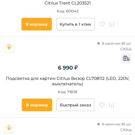
Citilux Trent CL203521
На
корпусе
Код: 601042
В корзину
Купить в 1 клик
Помещение
гостиная
В наличии 85 шт.
спальня
Citilux
прихожая
и
коридор
6 990 ₽
кабинет
Подсветка для картин Citilux Визор CL708112 (LED, 220V,
офис
выключатель)
зал
Код: 71838
холл
экспозиция
В корзину
Быстрый заказ
Форма
кафе
магазин
прямоугольная
В наличии 85 шт.
кухня
Citilux
другая