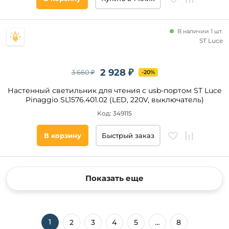
В наличии 1 шт.
ST Luce
2 928 ₽
3 660 ₽
-20%
Настенный светильник для чтения с usb-портом ST Luce
Pinaggio SL1576.401.02 (LED, 220V, выключатель)
Код: 349115
В корзину
Быстрый заказ
Показать еще
1
2
3
4
5
…
8