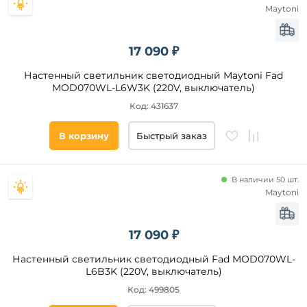
Maytoni
Lumion
F-
Promo
Стиль
17 090 ₽
Crystal
Lux
Современный
Настенный светильник светодиодный Maytoni Fad
Loft
MOD070WL-L6W3K (220V, выключатель)
Модерн
IT
Код: 431637
Техно
Maytoni
Хай-
Elektrostandard
В корзину
Быстрый заказ
Тек
Kink
Минимализм
Light
Классический
В наличии 50 шт.
Feron
Maytoni
Лофт
Арт-
Деко
17 090 ₽
Цвет
плафонов
Настенный светильник светодиодный Fad MOD070WL-
L6B3K (220V, выключатель)
Белый
Код: 499805
Черный