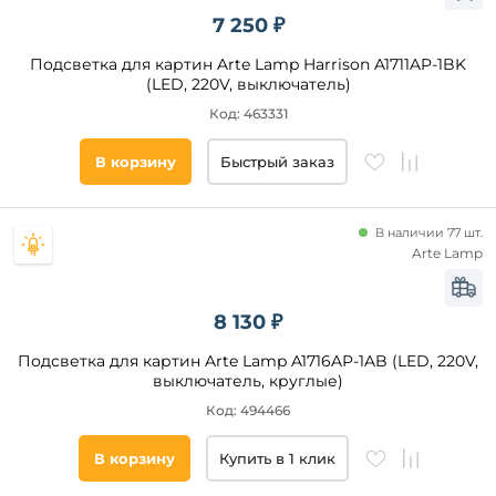
фильтры
Регулировка
7 250 ₽
яркости
С
Подсветка для картин Arte Lamp Harrison A1711AP-1BK
USB
(LED, 220V, выключатель)
Подобрать
товары
С
Код: 463331
часами
Регулировка
В корзину
Быстрый заказ
по высоте
Зарядка
от USB
В наличии 77 шт.
Arte Lamp
8 130 ₽
Подсветка для картин Arte Lamp A1716AP-1AB (LED, 220V,
выключатель, круглые)
Код: 494466
В корзину
Купить в 1 клик