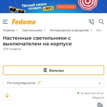
Фильтры
Подвид
Главная
Светильники
Интерьерное освещение
Насте
Настенные
светильники
Настенные светильники с
Подсветка
выключателем на корпусе
для
картин
279 товаров
Цена
Фильтры
от
до
По популярности
В наличии 47 шт.
Maytoni