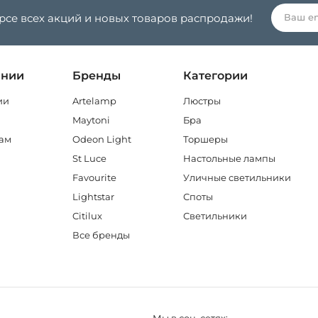
урсе всех акций и новых товаров распродажи!
ании
Бренды
Категории
ии
Artelamp
Люстры
Maytoni
Бра
ам
Odeon Light
Торшеры
St Luce
Настольные лампы
Favourite
Уличные светильники
Lightstar
Споты
Citilux
Светильники
Все бренды