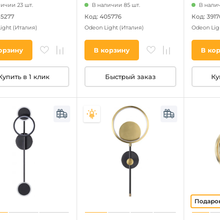
личии 23 шт.
В наличии 85 шт.
В налич
85277
Код: 405776
Код: 3917
Light
(Италия)
Odeon Light
(Италия)
Odeon Lig
орзину
В корзину
В ко
Купить в 1 клик
Быстрый заказ
Ку