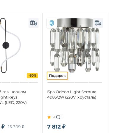
-30%
ибким неоном
Бра Odeon Light Semura
ght Keys
4985/2W (220V, хрусталь)
L (LED, 220V)
5.0
1
 ₽
7 812 ₽
15 309 ₽