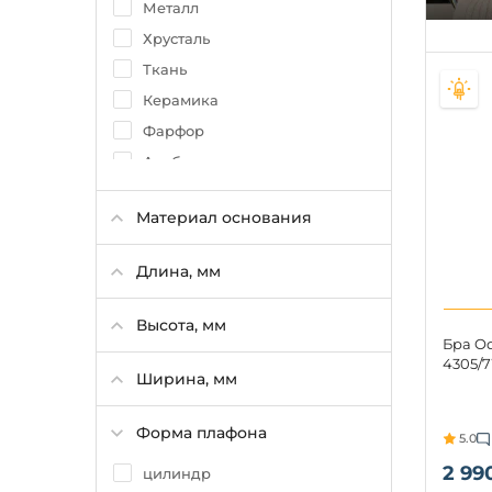
Металл
Хрусталь
Ткань
Керамика
Фарфор
Алебастр
Без плафона
Материал основания
Камень
Длина, мм
Высота, мм
Бра Od
4305/7
Ширина, мм
Форма плафона
5.0
2 99
цилиндр