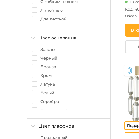
С гибким неоном
В нал
Код: 4
Линейные
Odeon 
Для детской
В к
Цвет основания
Золото
Черный
Бронза
Хром
Латунь
Белый
Серебро
Прозрачный
Никель
Цвет плафонов
Зеленый
Кофейный
Прозрачный