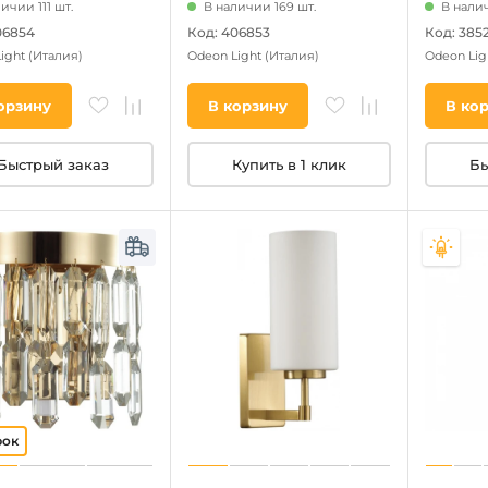
ичии 111 шт.
В наличии 169 шт.
В налич
06854
Код: 406853
Код: 3852
Light
(Италия)
Odeon Light
(Италия)
Odeon Lig
орзину
В корзину
В ко
Быстрый заказ
Купить в 1 клик
Бы