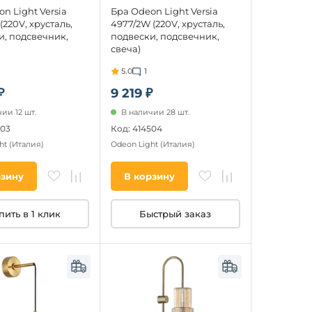
n Light Versia
Бра Odeon Light Versia
(220V, хрусталь,
4977/2W (220V, хрусталь,
и, подсвечник,
подвески, подсвечник,
свеча)
5.0
1
₽
9 219 ₽
ии 12 шт.
В наличии 28 шт.
503
Код: 414504
ht
(Италия)
Odeon Light
(Италия)
рзину
В корзину
пить в 1 клик
Быстрый заказ