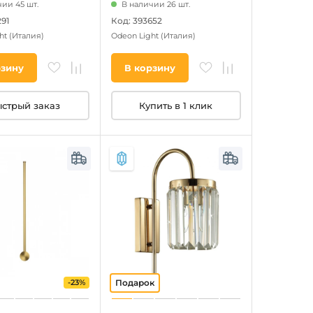
ии 45 шт.
В наличии 26 шт.
91
Код: 393652
ht
(Италия)
Odeon Light
(Италия)
рзину
В корзину
стрый заказ
Купить в 1 клик
-23%