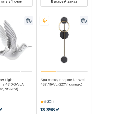
пить в 1 клик
Быстрый заказ
on Light
Бра светодиодное Denzel
lla 4310/3WLA
4321/16WL (220V, кольцо)
0V, птички)
5.0
1
₽
13 398 ₽