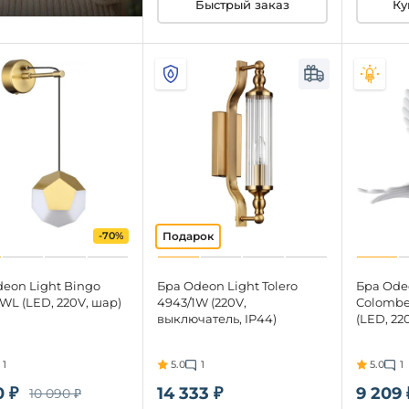
Быстрый заказ
Ку
-70%
eon Light Bingo
Бра Odeon Light Tolero
Бра Ode
WL (LED, 220V, шар)
4943/1W (220V,
Colombe
выключатель, IP44)
(LED, 22
1
5.0
1
5.0
1
0 ₽
14 333 ₽
9 209 
10 090 ₽