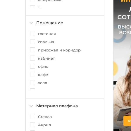
Ретро
Ар нуво
Помещение
Восточный
Лофт
гостиная
спальня
прихожая и коридор
кабинет
офис
кафе
холл
ванная
кухня
Материал плафона
детская
магазин
Стекло
Акрил