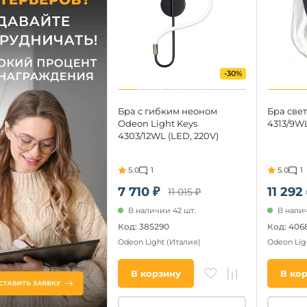
-30%
Бра с гибким неоном
Бра свет
Odeon Light Keys
4313/9WL
4303/12WL (LED, 220V)
5.0
1
5.0
1
7 710 ₽
11 292
11 015 ₽
В наличии 42 шт.
В налич
Код: 385290
Код: 406
Odeon Light
(Италия)
Odeon Lig
В корзину
В ко