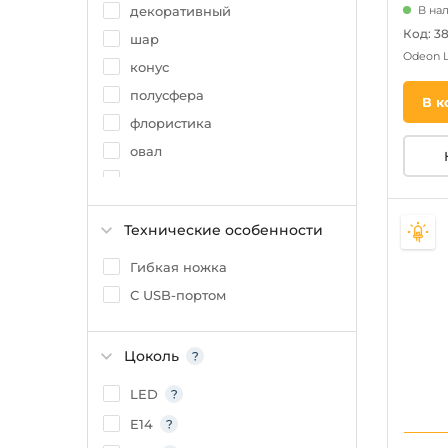
декоративный
В на
Код: 3
шар
Odeon 
конус
полусфера
В к
флористика
овал
капля
полушар
Технические особенности
круг
куб
Гибкая ножка
С USB-портом
Цоколь
LED
E14