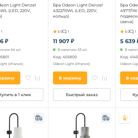
eon Light Denzel
Бра Odeon Light Denzel
Бра Odeo
6WL (LED, 220V,
4322/15WL (LED, 220V,
4977/1W 
)
кольцо)
подвеск
свеча)
1
5.0
1
5.0
1
6 ₽
11 907 ₽
5 639 
личии 64 шт.
В наличии 53 шт.
В налич
05801
Код: 405800
Код: 414
Light
(Италия)
Odeon Light
(Италия)
Odeon Lig
орзину
В корзину
В ко
Купить в 1 клик
Быстрый заказ
Ку