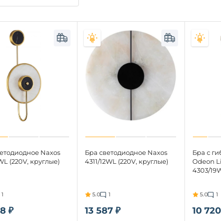
ветодиодное Naxos
Бра светодиодное Naxos
Бра с г
WL (220V, круглые)
4311/12WL (220V, круглые)
Odeon Li
4303/19W
1
5.0
1
5.0
1
8 ₽
13 587 ₽
10 720