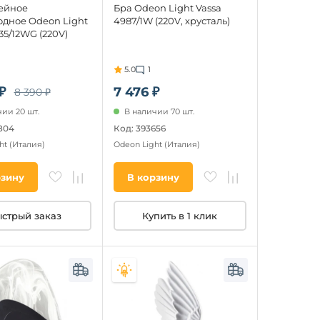
ейное
Бра Odeon Light Vassa
одное Odeon Light
4987/1W (220V, хрусталь)
335/12WG (220V)
5.0
1
₽
7 476 ₽
8 390 ₽
ии 20 шт.
В наличии 70 шт.
804
Код: 393656
ht
(Италия)
Odeon Light
(Италия)
рзину
В корзину
стрый заказ
Купить в 1 клик