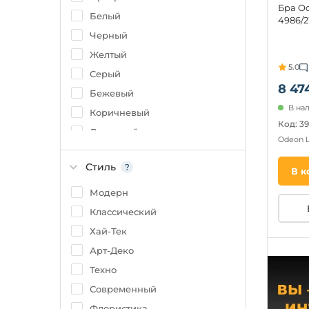
Бра O
Медь
Белый
4986/2
Черный
Желтый
5.0
Серый
8 47
Бежевый
В на
Коричневый
Код: 3
Дымчатый
Odeon 
Золото
Стиль
Зеленый
В к
Янтарный
Модерн
Розовый
Классический
Голубой
Хай-Тек
Синий
Арт-Деко
Техно
Современный
Флористика