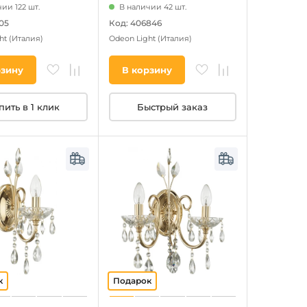
ии 122 шт.
В наличии 42 шт.
05
Код: 406846
ht
(Италия)
Odeon Light
(Италия)
рзину
В корзину
пить в 1 клик
Быстрый заказ