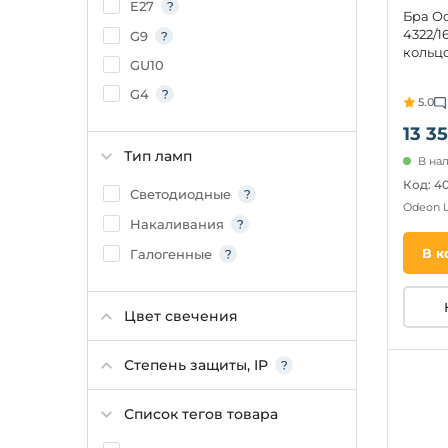
E27
Бра Od
4322/1
G9
кольцо
GU10
G4
5.0
13 35
Тип ламп
В на
Код: 4
Светодиодные
Odeon 
Накаливания
В к
Галогенные
Цвет свечения
Степень защиты, IP
Список тегов товара