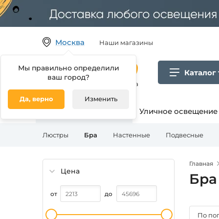
Москва
Наши магазины
Мы правильно определили
Каталог
ваш город?
Гипермаркет товаров для дома
Да, верно
Изменить
Освещение для дома
Уличное освещение
Люстры
Бра
Настенные
Подвесные
Главная
Цена
Бра
от
до
По по