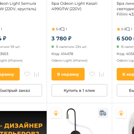
deon Light Semura
Бра Odeon Light Kasali
Бра лин
W (220V, хрусталь)
4990/1W (220V)
светоди
Fillini 4
1
5.0
1
5.0
1
4 ₽
3 780 ₽
6 500 
личии 59 шт.
В наличии 234 шт.
В налич
93653
Код: 414478
Код: 405
Light
(Италия)
Odeon Light
(Италия)
Odeon Lig
орзину
В корзину
В ко
Быстрый заказ
Купить в 1 клик
Бы