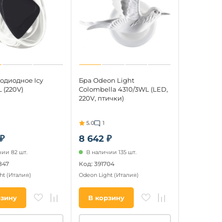
одиодное Icy
Бра Odeon Light
 (220V)
Colombella 4310/3WL (LED,
220V, птички)
5.0
1
 ₽
8 642 ₽
ии 82 шт.
В наличии 135 шт.
847
Код: 391704
ht
(Италия)
Odeon Light
(Италия)
рзину
В корзину