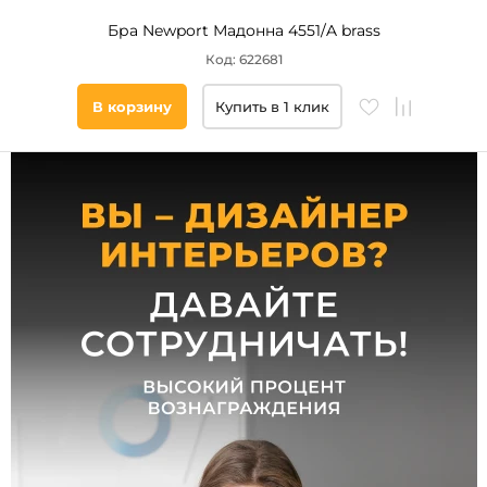
Бра Newport Мадонна 4551/A brass
Длина,
мм
Код: 622681
В корзину
Купить в 1 клик
Высота,
мм
Ширина,
мм
Форма
плафона
конус
полушар
цилиндр
бокал
полусфера
декоративный