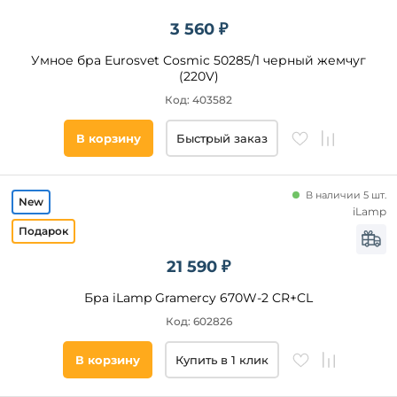
Хром
3 560 ₽
Белый
Умное бра Eurosvet Cosmic 50285/1 черный жемчуг
Золото
(220V)
Черный
Код: 403582
Коричневый
В корзину
Быстрый заказ
Серебро
Бежевый
Жемчужный
В наличии 5 шт.
iLamp
Серый
Цвет
плафонов
Латунь
Древесный
21 590 ₽
Белый
Патина
Бра iLamp Gramercy 670W-2 CR+CL
Прозрачный
Код: 602826
Черный
В корзину
Купить в 1 клик
Матовый
Бежевый