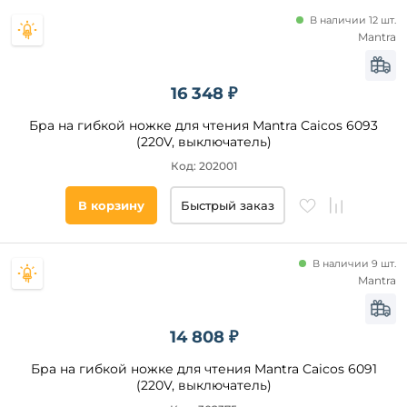
Кремовый
В наличии 12 шт.
Mantra
Золото
Дымчатый
Тонированный
Стиль
16 348 ₽
Бра на гибкой ножке для чтения Mantra Caicos 6093
Классический
(220V, выключатель)
Модерн
Код: 202001
Современный
Ампир
В корзину
Быстрый заказ
Арт-
Деко
Барокко
В наличии 9 шт.
Mantra
Лофт
Скандинавский
Прованс
14 808 ₽
Помещение
Индустриальный
Бра на гибкой ножке для чтения Mantra Caicos 6091
гостиная
Кантри
(220V, выключатель)
спальня