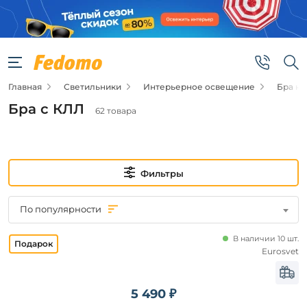
Фильтры
Цена
Главная
Светильники
Интерьерное освещение
Бра н
от
Бра с КЛЛ
62 товара
до
Фильтры
По популярности
Новинка
В наличии 10 шт.
Новинка
Eurosvet
Бренд
5 490 ₽