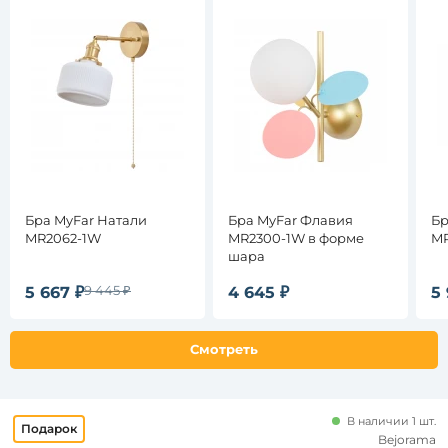
во
ламп,
шт
Количество
плафонов и
абажуров,
шт
Площадь
освещения,
Бра MyFar Натали
Бра MyFar Флавия
Бр
кв. м
MR2062-1W
MR2300-1W в форме
MR
шара
9 445 ₽
5 667 ₽
4 645 ₽
5 
Все
фильтры
Смотреть
Подобрать
товары
В наличии 1 шт.
Bejorama