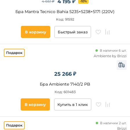
4 195 ₽
4 661 ₽
-10%
КЛЛ
Бра Mantra Tecnico Bahia 5235+5238+5171 (220V)
Светодиодные
Код: 91592
В корзину
Быстрый заказ
Цвет
свечения
В наличии 6 шт.
Степень
Ambiente by Brizzi
защиты,
IP
25 266 ₽
Список
тегов
Бра Ambiente 7140/2 PB
товара
Код: 601483
свеча
В корзину
Купить в 1 клик
подсвечник
для
чтения
В наличии 2 шт.
бриллианты
Brizzi