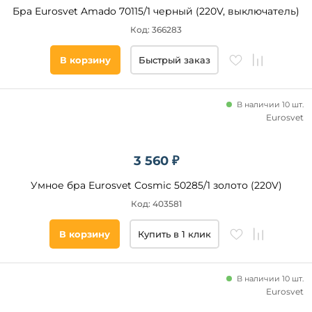
Bejorama
Бра Eurosvet Amado 70115/1 черный (220V, выключатель)
Mantra
Код: 366283
Ambiente
by Brizzi
В корзину
Быстрый заказ
Eurosvet
Newport
В наличии 10 шт.
Mantra
Eurosvet
Tecnico
iLamp
Brizzi
3 560 ₽
Категория
Умное бра Eurosvet Cosmic 50285/1 золото (220V)
Для
Код: 403581
чтения
Светодиодные
В корзину
Купить в 1 клик
Цвет
В наличии 10 шт.
основания
Eurosvet
Бронза