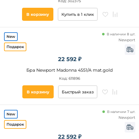
Код: 302375
кабинет
В корзину
Купить в 1 клик
прихожая
и
коридор
кафе
В наличии 8 шт.
Newport
кухня
дача
22 592 ₽
Материал
Бра Newport Madonna 4551/A mat.gold
плафона
Код: 611896
Стекло
В корзину
Быстрый заказ
Ткань
Органза
Металл
В наличии 7 шт.
Newport
Материал
основания
22 592 ₽