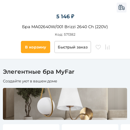
ветки
весы
5 146 ₽
Бра MA02640W/001 Brizzi 2640 Ch (220V)
Наличие
выключателя
Код: 571382
да
В корзину
Быстрый заказ
Вид
выключателя
Элегентные бра MyFar
На
Создайте уют в вашем доме
корпусе
Веревочка
(сонетка)
Страна
Кол-