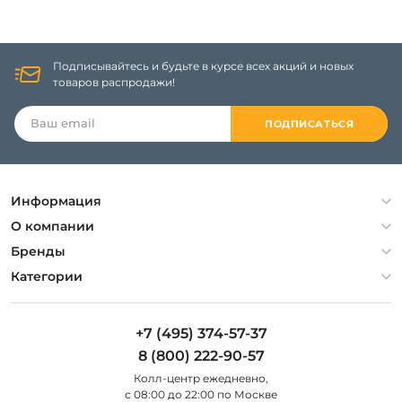
Подписывайтесь и будьте в курсе всех акций и новых
товаров распродажи!
ПОДПИСАТЬСЯ
Информация
Политика конфиденциальности
О компании
Гарантия
О компании
Бренды
Оплата и доставка
Контакты
Artelamp
Категории
Установка
Дизайнерам
Maytoni
Люстры
Полезная информация
Odeon Light
Бра
+7 (495) 374-57-37
Новости
St Luce
Торшеры
8 (800) 222-90-57
Вопросы и ответы
Favourite
Настольные лампы
Колл-центр eжедневно,
Наши магазины
Lightstar
Уличные светильники
с 08:00 до 22:00 по Москве