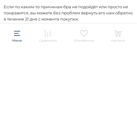
Если по каким-то причинам бра не подойдёт или просто не
понравится, вы можете без проблем вернуть его нам обратно
в течение 21 дня с момента покупки.
Меню
Сравнение
Отложенные
Корзина
Подписывайтесь и будьте в курсе всех акций и новых
товаров распродажи!
ПОДПИСАТЬСЯ
Информация
Политика конфиденциальности
О компании
Гарантия
О компании
Бренды
Оплата и доставка
Контакты
Artelamp
Категории
Установка
Дизайнерам
Maytoni
Люстры
Полезная информация
Odeon Light
Бра