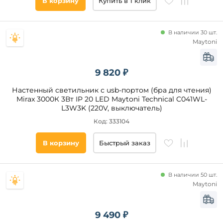
В корзину
Купить в 1 клик
Для
детской
Omnilux
Eglo
В наличии 30 шт.
Цвет
Maytoni
основания
Черный
9 820 ₽
Белый
Настенный светильник с usb-портом (бра для чтения)
Хром
Mirax 3000К 3Вт IP 20 LED Maytoni Technical C041WL-
L3W3K (220V, выключатель)
Бронза
Код: 333104
Золото
Латунь
В корзину
Быстрый заказ
Никель
Кремовый
В наличии 50 шт.
Коричневый
Maytoni
Серебро
Цвет
плафонов
Бежевый
9 490 ₽
Медь
Белый