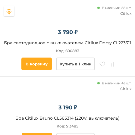
Тип
В наличии 85 шт.
ламп
Citilux
Светодиодные
Накаливания
3 790 ₽
Галогенные
Бра светодиодное с выключателем Citilux Dorsy CL223311
КЛЛ
Код: 600883
В корзину
Купить в 1 клик
Цвет
свечения
В наличии 43 шт.
Степень
Citilux
защиты,
IP
3 190 ₽
Список
Бра Citilux Bruno CL565314 (220V, выключатель)
тегов
товара
Код: 513485
для