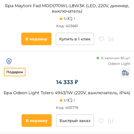
Серый
Бра Maytoni Fad MOD070WL-L8W3K (LED, 220V, диммер,
Черный
выключатель)
Древесный
Прозрачный
5.0
1
Серый
Код: 403661
Матовый
Бежевый
В корзину
Купить в 1 клик
Золото
Бронза
В наличии 85 шт.
Хром
Odeon Light
Желтый
Стиль
Коричневый
14 333 ₽
Модерн
Янтарный
Современный
Бра Odeon Light Tolero 4943/1W (220V, выключатель, IP44)
Никель
Хай-
5.0
1
Серебро
Тек
Код: 405776
Классический
Техно
В корзину
Быстрый заказ
Минимализм