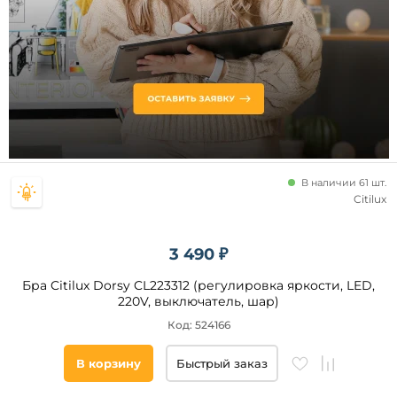
чтения
С USB-
портом
С
полкой
С
USB
Регулировка
цветовой
Цоколь
температуры
В наличии 61 шт.
Регулировка
Citilux
LED
яркости
E27
3 490 ₽
E14
GX53
Бра Citilux Dorsy CL223312 (регулировка яркости, LED,
220V, выключатель, шар)
GU10
Код: 524166
G9
G4
В корзину
Быстрый заказ