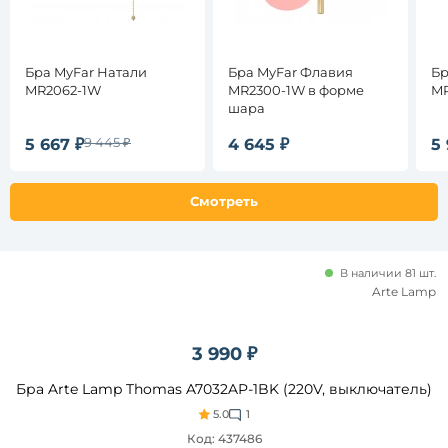
Страна
Бра MyFar Натали
Бра MyFar Флавия
Бр
MR2062-1W
MR2300-1W в форме
MR
Тип
шара
управления
9 445 ₽
5 667 ₽
4 645 ₽
5 
Кол-
во
ламп,
Смотреть
шт
Количество
В наличии 81 шт.
плафонов и
Arte Lamp
абажуров,
шт
3 990 ₽
Площадь
освещения,
Бра Arte Lamp Thomas A7032AP-1BK (220V, выключатель)
кв. м
5.0
1
Код: 437486