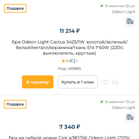
Лофт
В наличии 52 шт.
Скандинавский
Odeon Light
Арт-
Помещение
Деко
11 214 ₽
Ретро
спальня
Индустриальный
Бра Odeon Light Cactus 5425/1W золотой/зеленый/
гостиная
белый/металл/керамика/ткань E14 1*40W (220V,
прихожая
выключатель, круглые)
и
коридор
5.0
1
Код: 459665
зал
кабинет
В корзину
Купить в 1 клик
кафе
офис
В наличии 72 шт.
кухня
Odeon Light
Материал
детская
плафона
ванная
7 340 ₽
холл
Металл
дача
Ткань
Бра на гибкой ножке Gigi 4382/1W Odeon Light (220V,