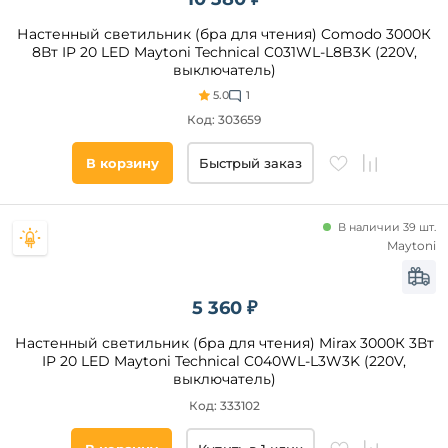
Новинка
Настенный светильник (бра для чтения) Comodo 3000К
8Вт IP 20 LED Maytoni Technical C031WL-L8B3K (220V,
Бренд
выключатель)
5.0
1
Arte
Lamp
Код: 303659
Ambrella
В корзину
Быстрый заказ
Odeon
Light
Citilux
В наличии 39 шт.
Newport
Maytoni
Lumion
Maytoni
5 360 ₽
Favourite
Настенный светильник (бра для чтения) Mirax 3000К 3Вт
Категория
Lussole
IP 20 LED Maytoni Technical C040WL-L3W3K (220V,
Lgo
выключатель)
Для
Nowodvorski
чтения
Код: 333102
Mantra
Светодиодные
Escada