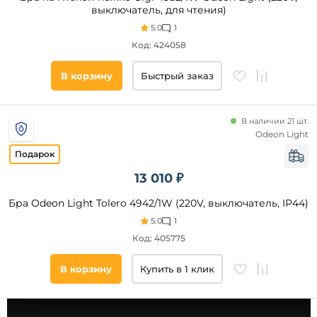
выключатель, для чтения)
магазин
Стекло
5.0
1
Акрил
Код: 424058
Пластик
Алюминий
В корзину
Быстрый заказ
Без
плафона
Оптический
В наличии 21 шт.
полимер
Odeon Light
Материал
Дерево
основания
Керамика
13 010 ₽
Длина,
Бра Odeon Light Tolero 4942/1W (220V, выключатель, IP44)
мм
5.0
1
Код: 405775
Высота,
мм
В корзину
Купить в 1 клик
Ширина,
мм