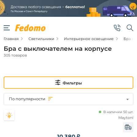
Фильтры
Цена
Главная
Светильники
Интерьерное освещение
Бра н
от
Бра с выключателем на корпусе
до
305 товаров
Фильтры
Видео
По популярности
Да
В наличии 50 шт.
Maytoni
Новинка
10 380 ₽