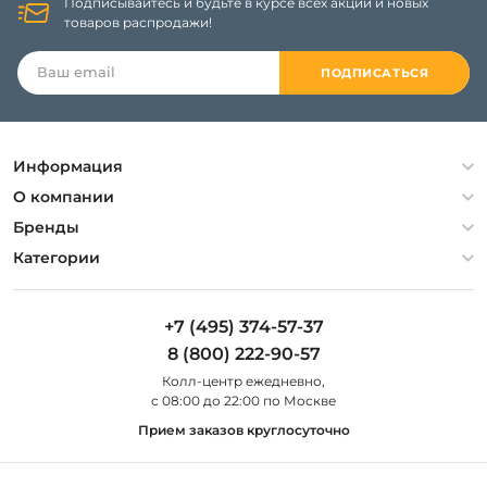
Подписывайтесь и будьте в курсе всех акций и новых
товаров распродажи!
ПОДПИСАТЬСЯ
Информация
Политика конфиденциальности
О компании
Гарантия
О компании
Бренды
Оплата и доставка
Контакты
Artelamp
Категории
Установка
Дизайнерам
Maytoni
Люстры
Полезная информация
Odeon Light
Бра
+7 (495) 374-57-37
Новости
St Luce
Торшеры
8 (800) 222-90-57
Вопросы и ответы
Favourite
Настольные лампы
Колл-центр eжедневно,
Наши магазины
Lightstar
Уличные светильники
с 08:00 до 22:00 по Москве
Карта сайта
Citilux
Споты
Прием заказов круглосуточно
Все бренды
Светильники