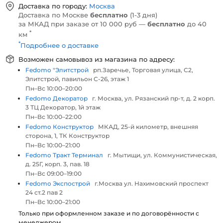
Доставка по городу:
Москва
Доставка по Москве
бесплатно
(1-3 дня)
за МКАД при заказе от 10 000 руб —
бесплатно
до 40
*
км
*
Подробнее о доставке
Возможен самовывоз из магазина по адресу:
Fedomo "Элитстрой
рп.Заречье, Торговая улица, С2,
Элитстрой, павильон С-26, этаж 1
Пн–Вс 10:00–20:00
Fedomo Декоратор
г. Москва, ул. Рязанский пр-т, д. 2 корп.
3 ТЦ Декоратор, 1й этаж
Пн–Вс 10:00–22:00
Fedomo Конструктор
МКАД, 25-й километр, внешняя
сторона, 1, ТК Конструктор
Пн–Вс 10:00–21:00
Fedomo Тракт Терминал
г. Мытищи, ул. Коммунистическая,
д. 25Г, корп. 3, пав. 18
Пн–Вс 09:00–19:00
Fedomo Экспострой
г.Москва ул. Нахимовский проспект
24 ст.2 пав 2
Пн–Вс 10:00–21:00
Только при оформленном заказе и по договорённости с
менеджером