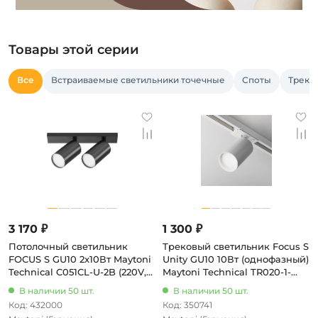
Товары этой серии
Все
Встраиваемые светильники точечные
Споты
Треко
3 170 ₽
1 300 ₽
Потолочный светильник
Трековый светильник Focus S
FOCUS S GU10 2x10Вт Maytoni
Unity GU10 10Вт (однофазный)
Technical C051CL-U-2B (220V,
Maytoni Technical TR020-1-
круглые)
GU10-W (220V, круглые)
В наличии 50 шт.
В наличии 50 шт.
Код: 432000
Код: 350741