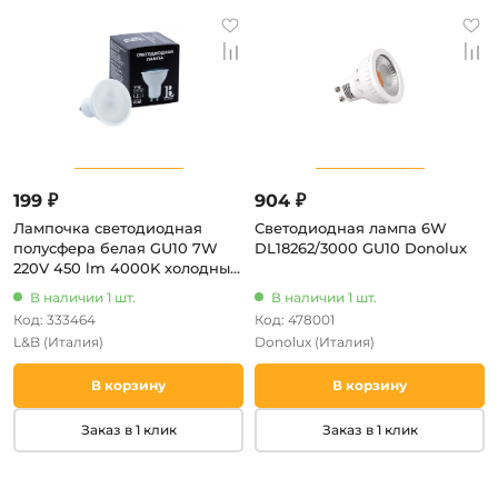
199 ₽
904 ₽
Лампочка светодиодная
Светодиодная лампа 6W
полусфера белая GU10 7W
DL18262/3000 GU10 Donolux
220V 450 lm 4000K холодный
белый свет L&B GU10-7W-
В наличии 1 шт.
В наличии 1 шт.
MR16-4000K_lb
Код: 333464
Код: 478001
L&B
(Италия)
Donolux
(Италия)
В корзину
В корзину
Заказ в 1 клик
Заказ в 1 клик