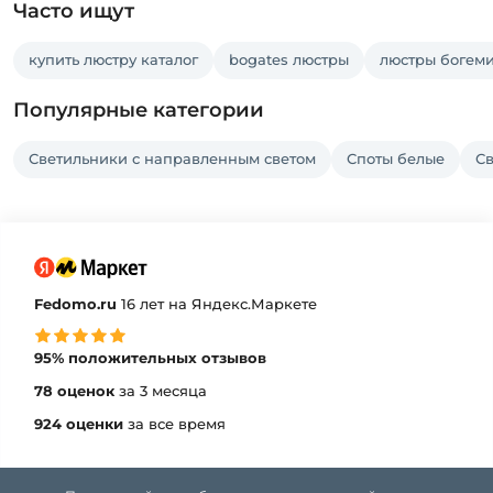
Часто ищут
купить люстру каталог
bogates люстры
люстры богем
Популярные категории
Светильники с направленным светом
Споты белые
С
Fedomo.ru
16 лет на Яндекс.Маркете
95% положительных отзывов
78 оценок
за 3 месяца
924 оценки
за все время