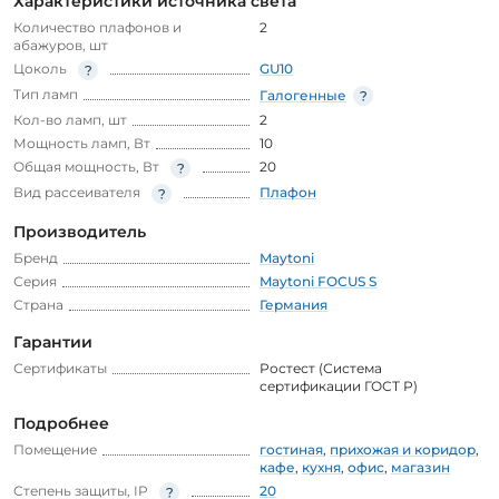
Характеристики источника света
Количество плафонов и
2
абажуров, шт
Цоколь
GU10
Тип ламп
Галогенные
Кол-во ламп, шт
2
Мощность ламп, Вт
10
Общая мощность, Вт
20
Вид рассеивателя
Плафон
Производитель
Бренд
Maytoni
Серия
Maytoni FOCUS S
Страна
Германия
Гарантии
Сертификаты
Ростест (Система
сертификации ГОСТ Р)
Подробнее
Помещение
гостиная
,
прихожая и коридор
,
кафе
,
кухня
,
офис
,
магазин
Степень защиты, IP
20