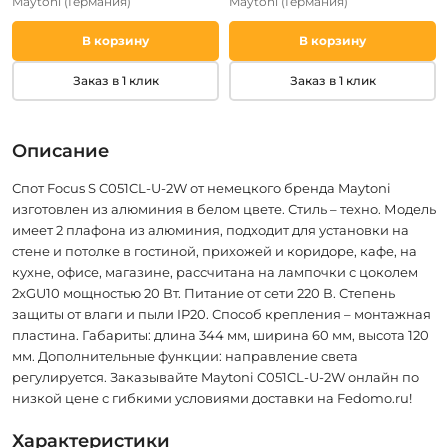
Maytoni
(Германия)
Maytoni
(Германия)
В корзину
В корзину
Заказ в 1 клик
Заказ в 1 клик
Описание
Спот Focus S C051CL-U-2W от немецкого бренда Maytoni
изготовлен из алюминия в белом цвете. Стиль – техно. Модель
имеет 2 плафона из алюминия, подходит для установки на
стене и потолке в гостиной, прихожей и коридоре, кафе, на
кухне, офисе, магазине, рассчитана на лампочки с цоколем
2xGU10 мощностью 20 Вт. Питание от сети 220 В. Степень
защиты от влаги и пыли IP20. Способ крепления – монтажная
пластина. Габариты: длина 344 мм, ширина 60 мм, высота 120
мм. Дополнительные функции: направление света
регулируется. Заказывайте Maytoni C051CL-U-2W онлайн по
низкой цене с гибкими условиями доставки на Fedomo.ru!
Характеристики