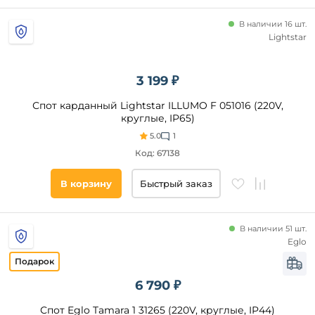
Современный
В наличии 16 шт.
Хай-
Lightstar
Тек
3 199 ₽
Материал
плафона
Спот карданный Lightstar ILLUMO F 051016 (220V,
круглые, IP65)
Поликарбонат
5.0
1
Металл
Код: 67138
Акрил
В корзину
Быстрый заказ
Стекло
Зеркало
В наличии 51 шт.
Eglo
Материал
основания
6 790 ₽
Алюминий
Металл
Спот Eglo Tamara 1 31265 (220V, круглые, IP44)