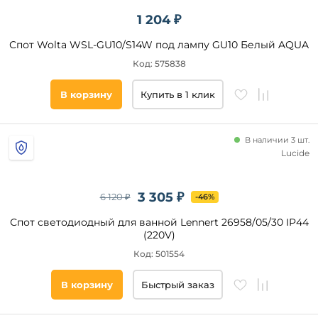
мм
1 204 ₽
от
Спот Wolta WSL-GU10/S14W под лампу GU10 Белый AQUA
до
Код: 575838
В корзину
Купить в 1 клик
В наличии 3 шт.
Lucide
Высота,
мм
3 305 ₽
6 120 ₽
-46%
от
Спот светодиодный для ванной Lennert 26958/05/30 IP44
(220V)
до
Код: 501554
В корзину
Быстрый заказ