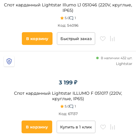
Спот карданный Lightstar Illumo L1 051046 (220V, круглые,
Белый
IP65)
Черный
5.0
1
Код: 54096
Цвет
В корзину
Быстрый заказ
плафонов
Бренд
В наличии 432 шт.
Lightstar
Italline
Wolta
Eglo
3 199 ₽
Lightstar
Спот карданный Lightstar ILLUMO F 051017 (220V,
Lucide
круглые, IP65)
5.0
1
Код: 67137
Стиль
В корзину
Купить в 1 клик
Техно
Модерн