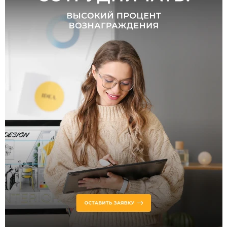
цилиндр
Цоколь
LED
GU10
Тип
ламп
Светодиодные
Галогенные
Цвет
свечения
теплый
нейтральный