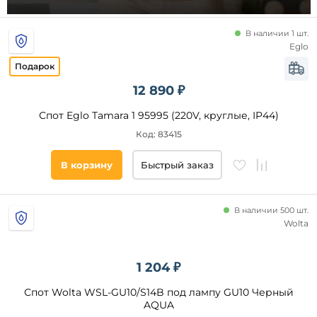
В наличии 1 шт.
Помещение
Eglo
Площадь
освещения,
12 890 ₽
кв. м
Спот Eglo Tamara 1 95995 (220V, круглые, IP44)
Страна
Код: 83415
В корзину
Быстрый заказ
Степень
защиты,
IP
В наличии 500 шт.
44
Wolta
65
1 204 ₽
Список
Спот Wolta WSL-GU10/S14B под лампу GU10 Черный
тегов
AQUA
товара