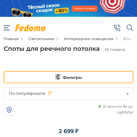
Фильтры
Цена
Главная
Светильники
Интерьерное освещение
Споты
от
Споты для реечного потолка
26 товаров
до
Фильтры
По популярности
Новинка
В наличии 84 шт.
Новинка
Lightstar
Цвет
2 699 ₽
основания