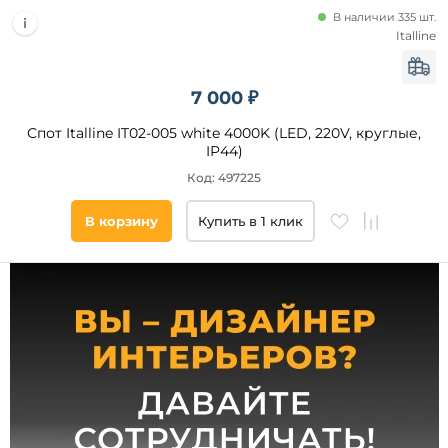
В наличии 335 шт.
Количество
Italline
плафонов и
абажуров,
шт
7 000 ₽
от
Спот Italline IT02-005 white 4000K (LED, 220V, круглые,
IP44)
до
Код: 497225
В корзину
Купить в 1 клик
Категория
Светодиодные
Форма
плафона