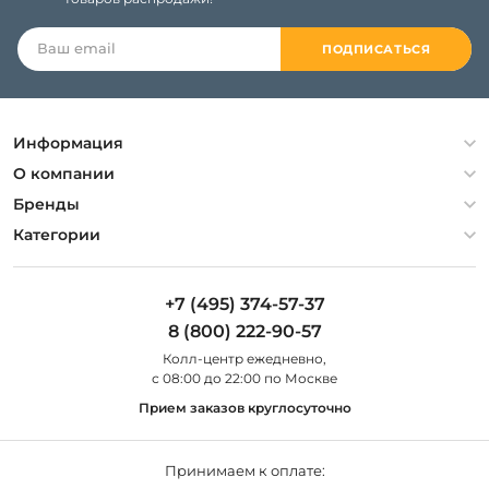
ПОДПИСАТЬСЯ
Информация
Политика конфиденциальности
О компании
Гарантия
О компании
Бренды
Оплата и доставка
Контакты
Artelamp
Категории
Установка
Дизайнерам
Maytoni
Люстры
Полезная информация
Odeon Light
Бра
+7 (495) 374-57-37
Новости
St Luce
Торшеры
8 (800) 222-90-57
Вопросы и ответы
Favourite
Настольные лампы
Колл-центр eжедневно,
Наши магазины
Lightstar
Уличные светильники
с 08:00 до 22:00 по Москве
Карта сайта
Citilux
Споты
Прием заказов круглосуточно
Все бренды
Светильники
Принимаем к оплате: