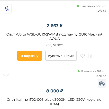
В наличии 500 шт.
Wolta
2 663 ₽
Спот Wolta WSL-GU10/2W14B под лампу GU10 Черный
AQUA
Код: 575823
В корзину
Купить в 1 клик
В наличии 187 шт.
Italline
8 000 ₽
Спот Italline IT02-006 black 3000K (LED, 220V, круглые,
IP44)