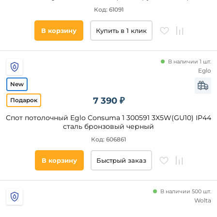
Стекло
Код: 61091
В корзину
Купить в 1 клик
Напряжение
питания, В
220
В наличии 1 шт.
Eglo
Длина,
мм
7 390 ₽
Спот потолочный Eglo Consuma 1 300591 3X5W(GU10) IP44
от
сталь бронзовый черный
Код: 606861
до
В корзину
Быстрый заказ
В наличии 500 шт.
Wolta
Ширина,