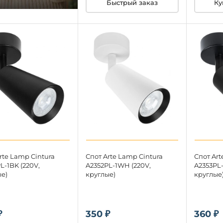
Быстрый заказ
Ку
rte Lamp Cintura
Спот Arte Lamp Cintura
Спот Art
L-1BK (220V,
A2352PL-1WH (220V,
A2353PL-
е)
круглые)
круглые
₽
350 ₽
360 ₽