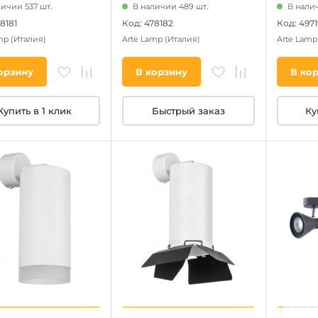
личии 537 шт.
В наличии 489 шт.
В налич
8181
Код: 478182
Код: 4971
amp
(Италия)
Arte Lamp
(Италия)
Arte Lam
орзину
В корзину
В ко
Купить в 1 клик
Быстрый заказ
Ку