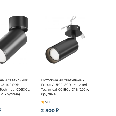
ный светильник
Потолочный светильник
 GU10 1x10Вт
Focus GU10 1x50Вт Maytoni
Technical C050CL-
Technical C018CL-01B (220V,
0V, круглые)
круглые)
5.0
1
₽
2 800 ₽