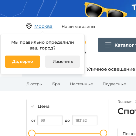
Москва
Наши магазины
Мы правильно определили
Каталог
ваш город?
Гипермаркет товаров для дома
Да, верно
Изменить
Освещение для дома
Уличное освещение
Люстры
Бра
Настенные
Подвесные
Главная
Цена
Спо
от
до
По по