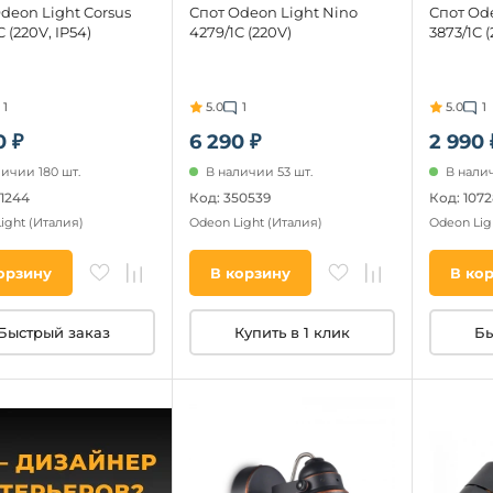
deon Light Corsus
Спот Odeon Light Nino
Спот Ode
 (220V, IP54)
4279/1C (220V)
3873/1C 
1
5.0
1
5.0
1
0 ₽
6 290 ₽
2 990 
личии 180 шт.
В наличии 53 шт.
В налич
31244
Код: 350539
Код: 107
Light
(Италия)
Odeon Light
(Италия)
Odeon Lig
орзину
В корзину
В ко
Быстрый заказ
Купить в 1 клик
Бы