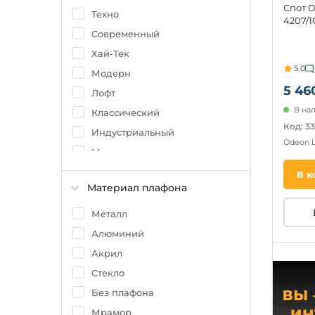
Спот O
Maytoni
Техно
4207/1C
Novotech
Современный
Moderli
Хай-Тек
5.0
Velante
Модерн
5 46
Лофт
В на
Классический
Код: 3
Индустриальный
Odeon 
Минимализм
Ретро
В к
Материал плафона
Яркое и цветное
Скандинавский
Металл
Алюминий
Акрил
Стекло
Без плафона
Мрамор