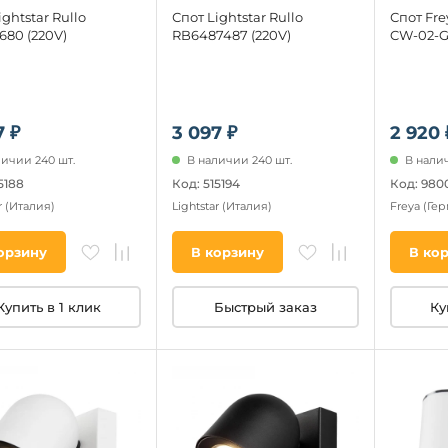
ightstar Rullo
Спот Lightstar Rullo
Спот Fre
80 (220V)
RB6487487 (220V)
CW-02-
7 ₽
3 097 ₽
2 920 
личии 240 шт.
В наличии 240 шт.
В налич
5188
Код: 515194
Код: 980
r
(Италия)
Lightstar
(Италия)
Freya
(Ге
орзину
В корзину
В ко
Купить в 1 клик
Быстрый заказ
Ку