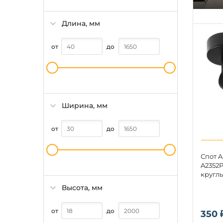
Длина, мм
от
до
Ширина, мм
от
до
Спот A
A2352P
круглы
Высота, мм
от
до
350 