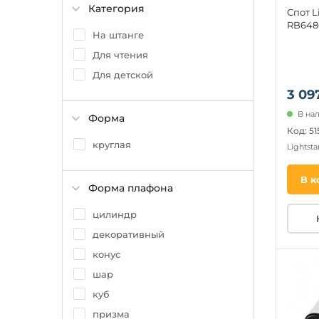
Категория
Спот L
RB6486
На штанге
Для чтения
Для детской
3 09
В на
Форма
Код: 51
круглая
Lightsta
В к
Форма плафона
цилиндр
декоративный
конус
шар
куб
призма