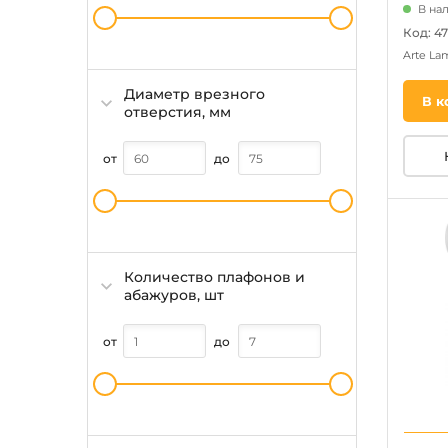
В на
Код: 47
Arte L
Диаметр врезного
В к
отверстия, мм
от
до
Количество плафонов и
абажуров, шт
от
до