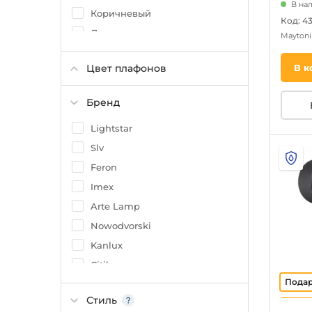
В на
Коричневый
Код: 4
Латунь
Mayton
Бронза
В к
Цвет плафонов
Алюминий
Бежевый
Бренд
Розовый
Lightstar
Сатин
Slv
Перламутр
Feron
Imex
Arte Lamp
Nowodvorski
Kanlux
Citilux
Covali
Стиль
Lussole Loft