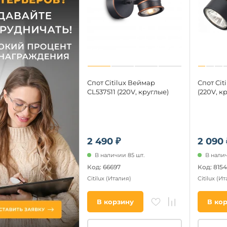
Спот Citilux Веймар
Спот Cit
CL537511 (220V, круглые)
(220V, к
2 490 ₽
2 090 
В наличии 85 шт.
В налич
Код: 66697
Код: 8154
Citilux
(Италия)
Citilux
(Ит
В корзину
В ко