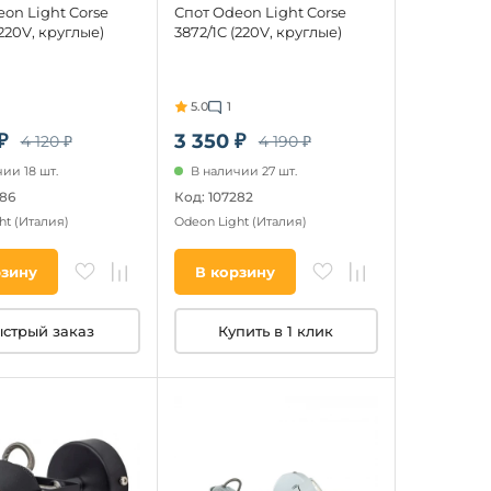
on Light Corse
Спот Odeon Light Corse
(220V, круглые)
3872/1C (220V, круглые)
5.0
1
₽
3 350 ₽
4 120 ₽
4 190 ₽
ии 18 шт.
В наличии 27 шт.
286
Код: 107282
ht
(Италия)
Odeon Light
(Италия)
рзину
В корзину
стрый заказ
Купить в 1 клик