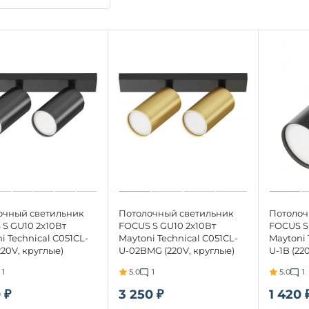
очный светильник
Потолочный светильник
Потолоч
S GU10 2x10Вт
FOCUS S GU10 2x10Вт
FOCUS S
i Technical C051CL-
Maytoni Technical C051CL-
Maytoni 
220V, круглые)
U-02BMG (220V, круглые)
U-1B (22
1
5.0
1
5.0
1
 ₽
3 250 ₽
1 420 