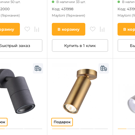
личии 50 шт.
В наличии 33 шт.
В налич
32000
Код: 431998
Код: 431
i
(Германия)
Maytoni
(Германия)
Maytoni
(
орзину
В корзину
В ко
Быстрый заказ
Купить в 1 клик
Бы