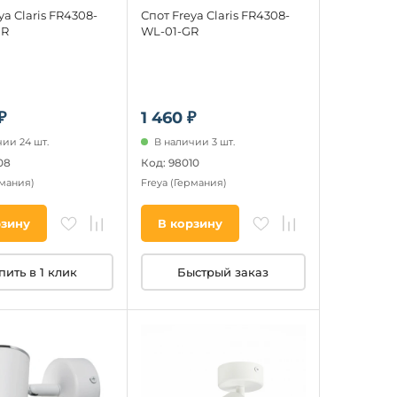
ya Claris FR4308-
Спот Freya Claris FR4308-
GR
WL-01-GR
₽
1 460 ₽
ии 24 шт.
В наличии 3 шт.
08
Код: 98010
рмания)
Freya
(Германия)
рзину
В корзину
пить в 1 клик
Быстрый заказ