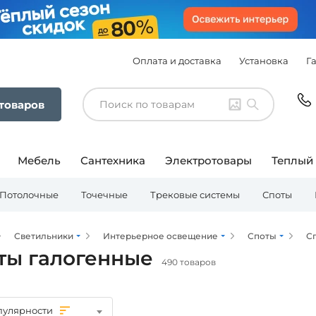
Оплата и доставка
Установка
Г
 товаров
Мебель
Сантехника
Электротовары
Теплый
Потолочные
Точечные
Трековые системы
Споты
Светильники
Интерьерное освещение
Споты
С
ты галогенные
490 товаров
пулярности