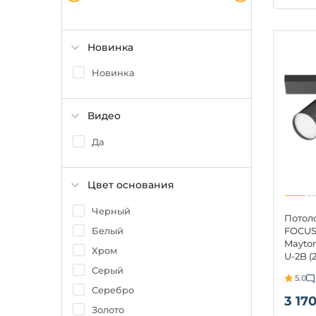
Новинка
Новинка
Видео
Да
Цвет основания
Черный
Потол
Белый
FOCUS 
Mayton
Хром
U-2B (
Серый
5.0
Серебро
3 170
Золото