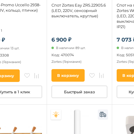
-Promo Uccello 2938-
Спот Zortes Eay ZRS.22905.6
Спот на
0V, кольцо, птички)
(LED, 220V, сенсорный
Zortes W
выключатель, круглые)
(LED, 22
выключа
IP21)
1
6 900 ₽
7 073 
 ₽
В наличии 89 шт.
В налич
ичии 13 шт.
Код: 470074
Код: 505
93308
Zortes
(Германия)
Zortes
(Ге
o
(Германия)
В корзину
В ко
орзину
Быстрый заказ
Ку
Купить в 1 клик