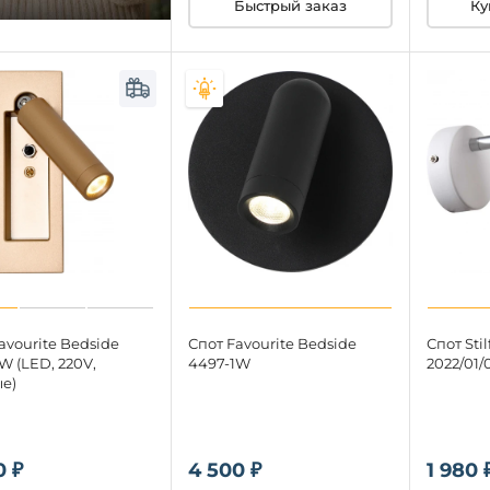
Быстрый заказ
Ку
avourite Bedside
Спот Favourite Bedside
Спот Stil
W (LED, 220V,
4497-1W
2022/01/
е)
0 ₽
4 500 ₽
1 980 