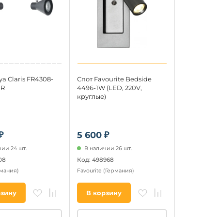
ya Claris FR4308-
Спот Favourite Bedside
GR
4496-1W (LED, 220V,
круглые)
₽
5 600 ₽
ии 24 шт.
В наличии 26 шт.
08
Код: 498968
рмания)
Favourite
(Германия)
рзину
В корзину