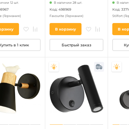
ичии 12 шт.
В наличии 28 шт.
В налич
98967
Код: 498969
Код: 3371
te
(Германия)
Favourite
(Германия)
Stilfort
(Ге
орзину
В корзину
В ко
Купить в 1 клик
Быстрый заказ
Ку