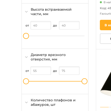
В нал
Код: 4
Высота встраиваемой
части, мм
Favouri
В к
от
до
Диаметр врезного
отверстия, мм
от
до
Количество плафонов и
абажуров, шт