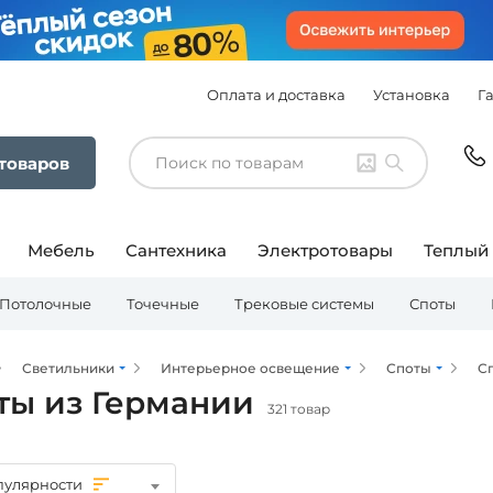
Оплата и доставка
Установка
Г
 товаров
Мебель
Сантехника
Электротовары
Теплый
Потолочные
Точечные
Трековые системы
Споты
Светильники
Интерьерное освещение
Споты
С
ты из Германии
321 товар
пулярности