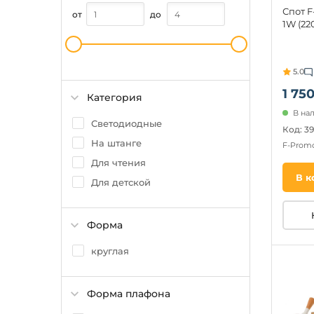
Спот F
от
до
1W (22
5.0
1 750
Категория
В нал
Светодиодные
Код: 3
На штанге
F-Prom
Для чтения
В к
Для детской
Форма
круглая
Форма плафона