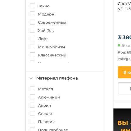
Спот V
F-Promo
Техно
VGL03
Voltega
Модерн
Современный
Хай-Тек
3 38
Лофт
В на
Минимализм
Код: 61
Классический
Voltega
Скандинавский
Кантри
В к
Материал плафона
Металл
Алюминий
Акрил
Стекло
Пластик
Поликарбонат