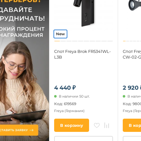
Спот Freya Brok FR5341WL-
Спот Fre
L3B
CW-02-
4 440 ₽
2 920 
В наличии 50 шт.
В налич
Код: 619569
Код: 980
Freya
(Германия)
Freya
(Ге
В корзину
В ко