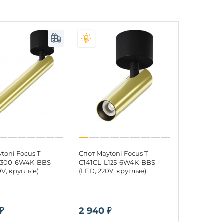
toni Focus T
Спот Maytoni Focus T
L300-6W4K-BBS
C141CL-L125-6W4K-BBS
0V, круглые)
(LED, 220V, круглые)
₽
2 940 ₽