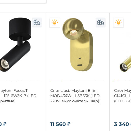
aytoni Focus T
Спот с usb Maytoni Elfin
Спот May
-L125-6W3K-B (LED,
MOD434WL-L5BS3K (LED,
C141CL-
круглые)
220V, выключатель, шар)
(LED, 22
0 ₽
11 560 ₽
3 340 