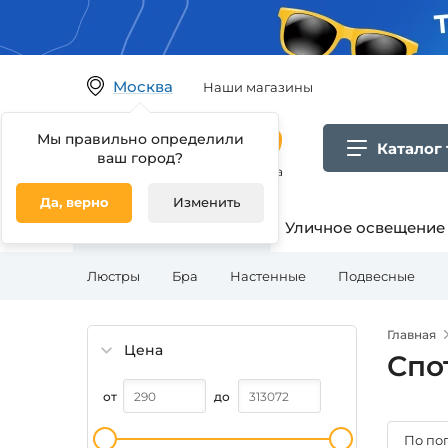
Москва
Наши магазины
Мы правильно определили
Каталог
ваш город?
Гипермаркет товаров для дома
Да, верно
Изменить
Освещение для дома
Уличное освещение
Люстры
Бра
Настенные
Подвесные
Главная
Цена
Спо
от
до
По по