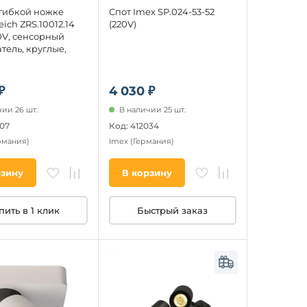
 гибкой ножке
Спот Imex SP.024-53-52
eich ZRS.10012.14
(220V)
0V, сенсорный
тель, круглые,
₽
4 030 ₽
ии 26 шт.
В наличии 25 шт.
107
Код: 412034
рмания)
Imex
(Германия)
рзину
В корзину
пить в 1 клик
Быстрый заказ