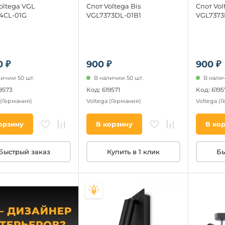
oltega VGL
Спот Voltega Bis
Спот Vol
4CL-01G
VGL7373DL-01B1
VGL7373
0 ₽
900 ₽
900 ₽
личии 50 шт.
В наличии 50 шт.
В налич
9573
Код: 619571
Код: 6195
(Германия)
Voltega
(Германия)
Voltega
(Г
орзину
В корзину
В ко
Быстрый заказ
Купить в 1 клик
Бы