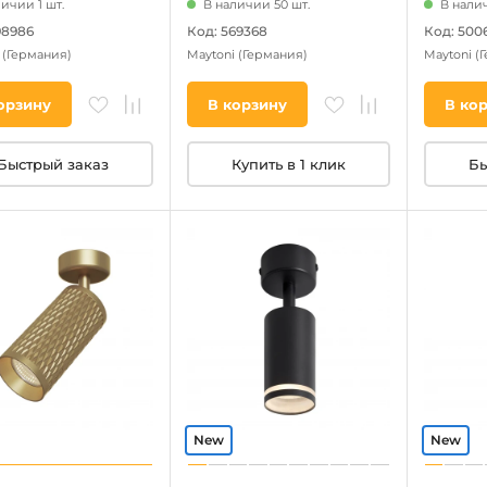
ичии 1 шт.
В наличии 50 шт.
В налич
98986
Код: 569368
Код: 500
i
(Германия)
Maytoni
(Германия)
Maytoni
(
орзину
В корзину
В ко
Быстрый заказ
Купить в 1 клик
Бы