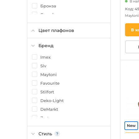
В нал
Бронза
Код: 4
Серый
Mayton
Древесный
В к
Цвет плафонов
Алюминий
Медный
Бренд
Бежевый
Imex
Медь
Slv
Коричневый
Maytoni
Favourite
Stilfort
Deko-Light
DeMarkt
Zortes
Freya
Стиль
De City