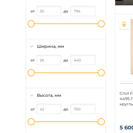
от
до
Ширина, мм
от
до
Спот F
Высота, мм
4495-1
круглы
от
до
5 60