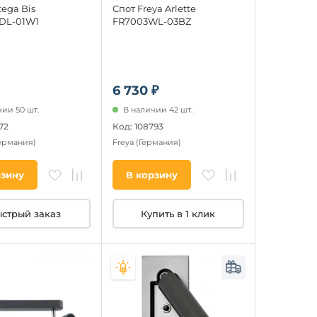
tega Bis
Спот Freya Arlette
DL-01W1
FR7003WL-03BZ
6 730 ₽
ии 50 шт.
В наличии 42 шт.
72
Код: 108793
ермания)
Freya
(Германия)
рзину
В корзину
стрый заказ
Купить в 1 клик