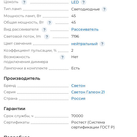
Цоколь
LED
Тип ламп
Светодиодные
Мощность ламп, Вт
45
Общая мощность, Вт
45
Вид рассеивателя
Рассеиватель
Световой поток, lm
7196
Цвет свечения
нейтральный
Коэффициент пульсации, %
2
Возможность
Нет
подключения диммера
Лампочки в комплекте
Есть
Производитель
Бренд
Светон
Серия
Светон Галеон 21
Страна
Россия
Гарантии
Срок службы, ч
70000
Сертификаты
Ростест (Система
сертификации ГОСТ Р)