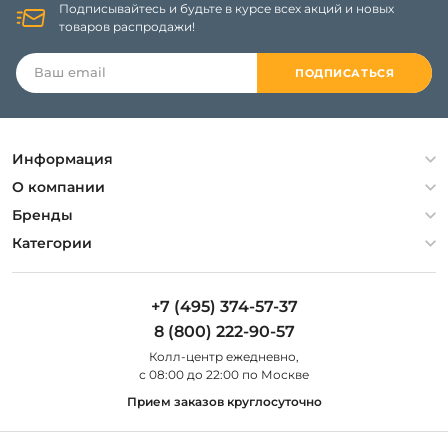
Подписывайтесь и будьте в курсе всех акций и новых
товаров распродажи!
ПОДПИСАТЬСЯ
Информация
Политика конфиденциальности
О компании
Гарантия
О компании
Бренды
Оплата и доставка
Контакты
Artelamp
Категории
Установка
Дизайнерам
Maytoni
Люстры
Полезная информация
Odeon Light
Бра
+7 (495) 374-57-37
Новости
St Luce
Торшеры
8 (800) 222-90-57
Вопросы и ответы
Favourite
Настольные лампы
Колл-центр eжедневно,
Наши магазины
Lightstar
Уличные светильники
с 08:00 до 22:00 по Москве
Карта сайта
Citilux
Споты
Прием заказов круглосуточно
Все бренды
Светильники