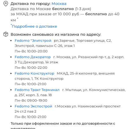
Доставка по городу:
Москва
Доставка по Москве
бесплатно
(1-3 дня)
за МКАД при заказе от 10 000 руб —
бесплатно
до 40
*
км
*
Подробнее о доставке
Возможен самовывоз из магазина по адресу:
Fedomo "Элитстрой
рп.Заречье, Торговая улица, С2,
Элитстрой, павильон С-26, этаж 1
Пн–Вс 10:00–20:00
Fedomo Декоратор
г. Москва, ул. Рязанский пр-т, д. 2 корп.
3 ТЦ Декоратор, 1й этаж
Пн–Вс 10:00–22:00
Fedomo Конструктор
МКАД, 25-й километр, внешняя
сторона, 1, ТК Конструктор
Пн–Вс 10:00–21:00
Fedomo Тракт Терминал
г. Мытищи, ул. Коммунистическая,
д. 25Г, корп. 3, пав. 18
Пн–Вс 09:00–19:00
Fedomo Экспострой
г.Москва ул. Нахимовский проспект
24 ст.2 пав 2
Пн–Вс 10:00–21:00
Только при оформленном заказе и по договорённости с
менеджером