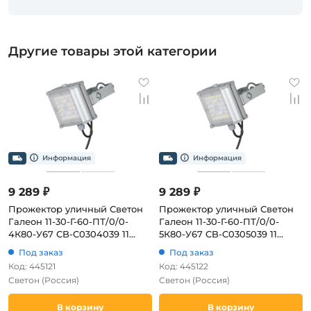
Другие товары этой категории
9 289 ₽
9 289 ₽
Прожектор уличный Светон
Прожектор уличный Светон
Галеон 11-30-Г-60-ПТ/0/0-
Галеон 11-30-Г-60-ПТ/0/0-
4К80-У67 CB-C0304039 11
5К80-У67 CB-C0305039 11
(LED, 220V, IP67)
(LED, 220V, IP67)
Под заказ
Под заказ
Код: 445121
Код: 445122
Светон
(Россия)
Светон
(Россия)
В корзину
В корзину