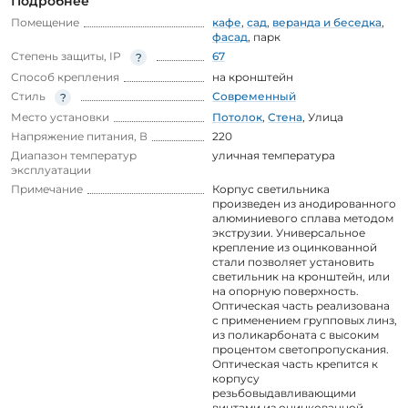
Подробнее
Помещение
кафе
,
сад
,
веранда и беседка
,
фасад
,
парк
Степень защиты, IP
67
Способ крепления
на кронштейн
Стиль
Современный
Место установки
Потолок
,
Стена
,
Улица
Напряжение питания, В
220
Диапазон температур
уличная температура
эксплуатации
Примечание
Корпус светильника
произведен из анодированного
алюминиевого сплава методом
экструзии. Универсальное
крепление из оцинкованной
стали позволяет установить
светильник на кронштейн, или
на опорную поверхность.
Оптическая часть реализована
с применением групповых линз,
из поликарбоната с высоким
процентом светопропускания.
Оптическая часть крепится к
корпусу
резьбовыдавливающими
винтами из оцинкованной