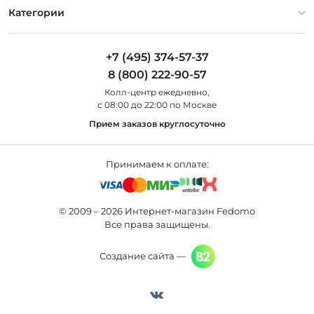
Оплата и доставка
Контакты
Artelamp
Категории
Установка
Дизайнерам
Maytoni
Люстры
Полезная информация
Odeon Light
Бра
+7 (495) 374-57-37
Новости
St Luce
Торшеры
8 (800) 222-90-57
Вопросы и ответы
Favourite
Настольные лампы
Колл-центр eжедневно,
Наши магазины
Lightstar
Уличные светильники
с 08:00 до 22:00 по Москве
Карта сайта
Citilux
Споты
Прием заказов круглосуточно
Все бренды
Светильники
Принимаем к оплате:
© 2009 – 2026 Интернет-магазин Fedomo
Все права защищены.
Создание сайта —