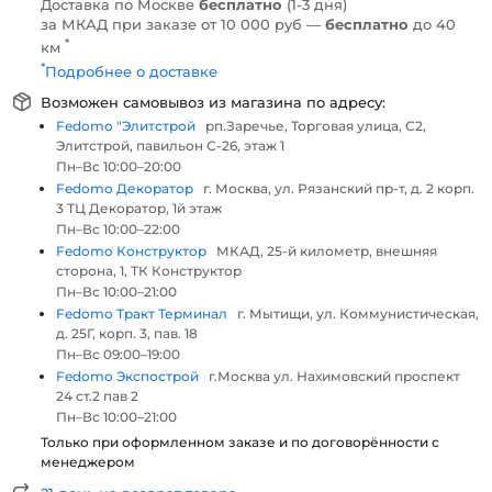
Доставка по Москве
бесплатно
(1-3 дня)
за МКАД при заказе от 10 000 руб —
бесплатно
до 40
*
км
*
Подробнее о доставке
Возможен самовывоз из магазина по адресу:
Fedomo "Элитстрой
рп.Заречье, Торговая улица, С2,
Элитстрой, павильон С-26, этаж 1
Пн–Вс 10:00–20:00
Fedomo Декоратор
г. Москва, ул. Рязанский пр-т, д. 2 корп.
3 ТЦ Декоратор, 1й этаж
Пн–Вс 10:00–22:00
Fedomo Конструктор
МКАД, 25-й километр, внешняя
сторона, 1, ТК Конструктор
Пн–Вс 10:00–21:00
Fedomo Тракт Терминал
г. Мытищи, ул. Коммунистическая,
д. 25Г, корп. 3, пав. 18
Пн–Вс 09:00–19:00
Fedomo Экспострой
г.Москва ул. Нахимовский проспект
24 ст.2 пав 2
Пн–Вс 10:00–21:00
Только при оформленном заказе и по договорённости с
менеджером