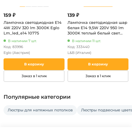
159 ₽
139 ₽
Лампочка светодиодная E14
Лампочка светодиодная шар
4W 220V 320 lm 3000K Eglo
белая E14 9,5W 220V 950 lm
Lm_led_e14 10775
3000K теплый белый свет
L&B E14-9,5W-3000К-G45_lb
В наличии 7 шт.
В наличии 11 шт.
Код: 83996
Код: 333440
Eglo
(Австрия)
L&B
(Италия)
В корзину
В корзину
Заказ в 1 клик
Заказ в 1 клик
Популярные категории
Люстры для натяжных потолков
Люстры подвесные цвет