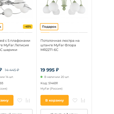
-45%
led с 5 плафонами
Потолочная люстра на
ге MyFar Летисия
штанге MyFar Флора
5C шарики
MR2271-6С
₽
19 995 ₽
14 445 ₽
ии 14 шт.
В наличии 20 шт.
93
Код: 514691
ссия)
MyFar
(Россия)
рзину
В корзину