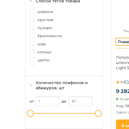
Список тегов товара
шарики
круглые
пузыри
бриллианты
шар
кольцо
Потол
цветы
штанг
Light 
молекулы
каскадные
5.0
Количество плафонов и
свеча
абажуров, шт
9 28
листья
В на
лепестки
от
до
Код: 3
ветки
Odeon 
куб
В к