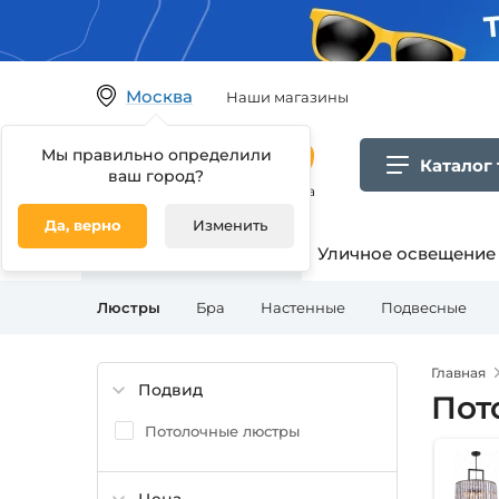
Москва
Наши магазины
Мы правильно определили
Каталог
ваш город?
Гипермаркет товаров для дома
Да, верно
Изменить
Освещение для дома
Уличное освещение
Люстры
Бра
Настенные
Подвесные
Главная
Подвид
Пот
Потолочные люстры