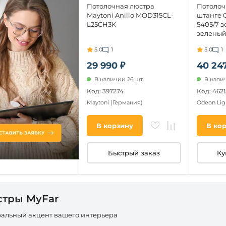
Потолочная люстра
Потолоч
Maytoni Anillo MOD315CL-
штанге O
L25CH3K
5405/7 з
зеленый
металл/
5.0
1
5.0
1
E14 7*40
шарики,
29 990 ₽
40 247
В наличии 26 шт.
В налич
Код: 397274
Код: 462
Maytoni
(Германия)
Odeon Lig
В корзину
В ко
Быстрый заказ
Ку
тры MyFar
альный акцент вашего интерьера