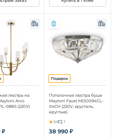
стрый заказ
Купить в 1 клик
ная люстра на
Потолочная люстра буше
aytoni Arco
Maytoni Facet MOD094CL-
L-08BS (220V)
04CH (220V, хрусталь,
круглые)
5.0
1
 ₽
38 990 ₽