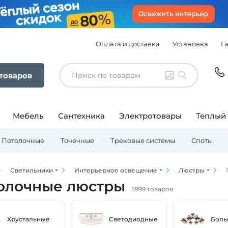
Оплата и доставка
Установка
Г
 товаров
Мебель
Сантехника
Электротовары
Теплый
Потолочные
Точечные
Трековые системы
Споты
Светильники
Интерьерное освещение
Люстры
олочные люстры
5999 товаров
Хрустальные
Светодиодные
Боль