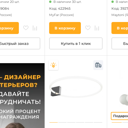
личии 20 шт.
В наличии 30 шт.
В налич
59084
Код: 422945
Код: 392
Россия)
MyFar
(Россия)
Maytoni
(
орзину
В корзину
В ко
Быстрый заказ
Купить в 1 клик
Бы