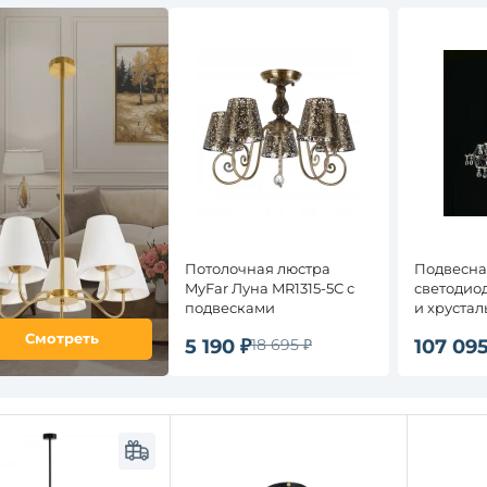
Потолочная люстра
Подвесна
MyFar Луна MR1315-5C с
светодиод
подвесками
и хруста
подвескам
Смотреть
5 190 ₽
18 695 ₽
107 095
Аллегрия
50AD