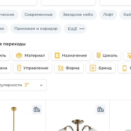
ические
Современные
Звездное небо
Лофт
Хай
ая
Прихожая и коридор
ЕЩЕ
е переходы
иль
Материал
Назначение
Цоколь
рана
Управление
Форма
Бренд
пулярности