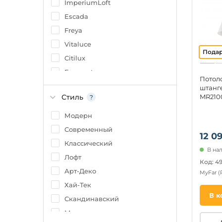
ImperiumLoft
Escada
Freya
Vitaluce
Citilux
Eurosvet
Потол
ILLUMICO
штанге
Стиль
MR210
Lumion
Arti Lampadari
Модерн
Omnilux
Современный
12 09
Arte Lamp
Классический
В нал
Rivoli
Лофт
Код: 4
Арт-Деко
MyFar
(
Хай-Тек
В к
Скандинавский
Минимализм