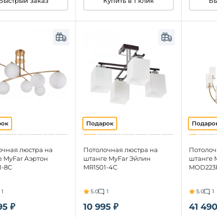
Быстрый заказ
Купить в 1 клик
Бы
очная люстра на
Потолочная люстра на
Потолоч
е MyFar Аэртон
штанге MyFar Эйлин
штанге M
1-8C
MR1501-4C
MOD223P
1
5.0
1
5.0
1
95 ₽
10 995 ₽
41 490