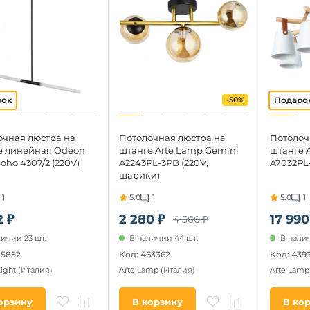
-50%
очная люстра на
Потолочная люстра на
Потолоч
е линейная Odeon
штанге Arte Lamp Gemini
штанге 
Soho 4307/2 (220V)
A2243PL-3PB (220V,
A7032PL
шарики)
1
5.0
1
5.0
1
2 ₽
2 280 ₽
17 990
4 560 ₽
личии 23 шт.
В наличии 44 шт.
В налич
85852
Код: 463362
Код: 439
Light
(Италия)
Arte Lamp
(Италия)
Arte Lam
орзину
В корзину
В ко