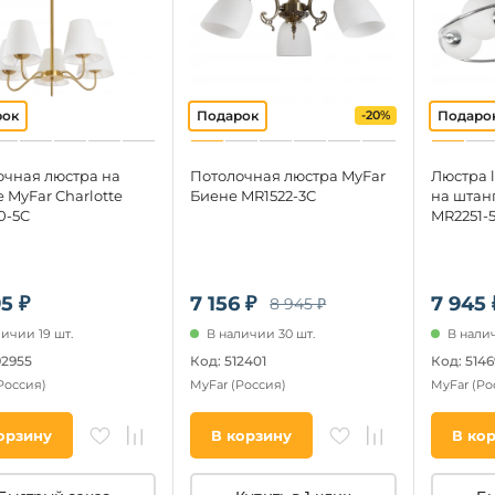
-20%
очная люстра на
Потолочная люстра MyFar
Люстра 
 MyFar Charlotte
Биене MR1522-3C
на штан
0-5C
MR2251-
5 ₽
7 156 ₽
7 945 
8 945 ₽
ичии 19 шт.
В наличии 30 шт.
В налич
92955
Код: 512401
Код: 5146
Россия)
MyFar
(Россия)
MyFar
(Ро
орзину
В корзину
В ко