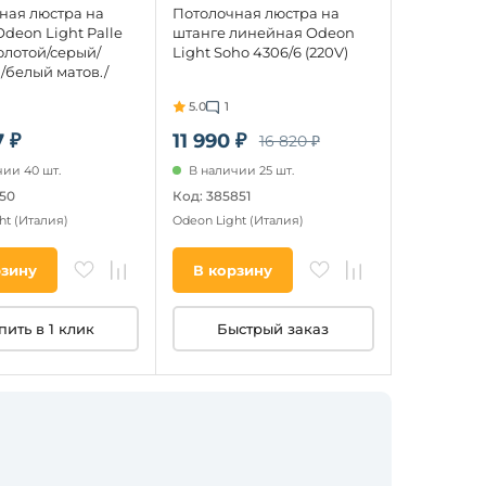
ная люстра на
Потолочная люстра на
deon Light Palle
штанге линейная Odeon
олотой/серый/
Light Soho 4306/6 (220V)
/белый матов./
керамика/стекло
5.0
1
W (220V, подвески,
 молекулы)
 ₽
11 990 ₽
16 820 ₽
ии 40 шт.
В наличии 25 шт.
150
Код: 385851
ht
(Италия)
Odeon Light
(Италия)
рзину
В корзину
пить в 1 клик
Быстрый заказ