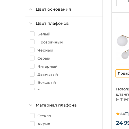
Ампир
Цвет основания
Техно
Индустриальный
Цвет плафонов
Флористика
Белый
Прованс
Прозрачный
Барокко
Черный
Серый
Янтарный
Дымчатый
Бежевый
Потол
Золото
штанг
Матовый
MR194
Материал плафона
Желтый
5.0
Коричневый
Стекло
24 9
Хром
Акрил