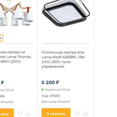
ная люстра на
Потолочная люстра Arte
Arte Lamp Thomas
Lamp Alsafi A2658PL-1BK
-8WH (220V)
(LED, 220V, пульт
управления)
5 200 ₽
 ₽
В наличии 51 шт.
ии 53 шт.
Код: 474812
386
Arte Lamp
(Италия)
p
(Италия)
В корзину
рзину