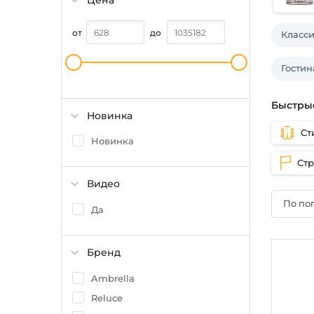
Цена
от
до
Класс
Гостин
Быстры
Новинка
Ст
Новинка
Ст
Видео
По по
Да
Бренд
Ambrella
Reluce