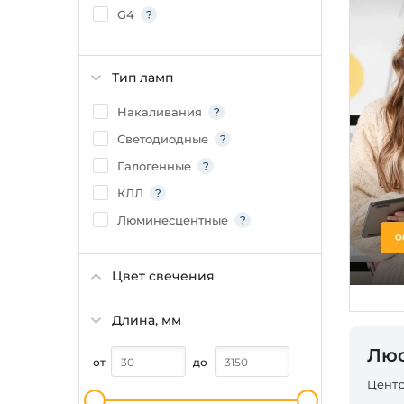
G4
GAL
GU4
Тип ламп
Накаливания
Светодиодные
Галогенные
КЛЛ
Люминесцентные
Цвет свечения
Длина, мм
Люс
от
до
Центр