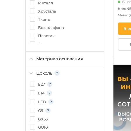
Зеленый
В на
Металл
Код: 4
Латунь
Хрусталь
MyFar
(
Ткань
Без плафона
В к
Пластик
Силикон
Оптический полимер
Материал основания
Текстиль
ПВХ
Цоколь
Поликарбонат
E27
Алюминий
Дерево
E14
LED
G9
GX53
GU10