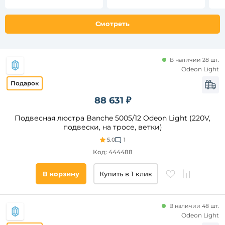
MR2641-66P-50AD
60P-50AD
57
Управление
смартфоном
Смотреть
Способ
крепления
В наличии 28 шт.
Odeon Light
монтажная
пластина
металлический
88 631 ₽
крюк
Подвесная люстра Banche 5005/12 Odeon Light (220V,
на
подвески, на тросе, ветки)
крестовину
5.0
1
накладной
Код: 444488
Технические
В корзину
Купить в 1 клик
особенности
Регулировка
по высоте
В наличии 48 шт.
Odeon Light
Регулировка