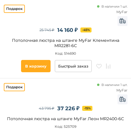
Прозрачный
В наличии 1 шт.
Индустриальный
Белый
MyFar
Черный
Золото
14 160 ₽
25 745 ₽
-45%
Матовый
Потолочная люстра на штанге MyFar Клементина
Серый
MR2281-6С
Янтарный
Код: 514690
Дымчатый
В корзину
Быстрый заказ
Зеленый
Бежевый
Материал
плафона
Тонированный
В наличии 1 шт.
MyFar
Голубой
Стекло
Бронза
Хрусталь
Латунь
37 226 ₽
Металл
43 795 ₽
-15%
Акрил
Потолочная люстра на штанге MyFar Леон MR2400-6C
Без
Код: 525709
плафона