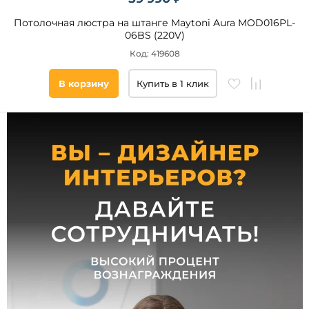
Тип
Потолочная люстра на штанге Maytoni Aura MOD016PL-
ламп
06BS (220V)
Накаливания
Код: 419608
Светодиодные
В корзину
Купить в 1 клик
Галогенные
КЛЛ
Цвет
свечения
Длина,
мм
от
до