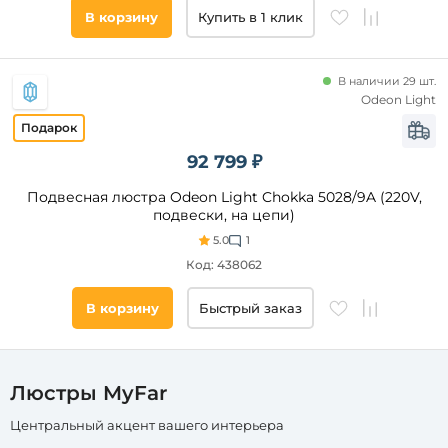
шар
В корзину
Купить в 1 клик
листья
подсвечник
В наличии 29 шт.
молекулы
Количество
Odeon Light
плафонов и
кольцо
абажуров,
каскадные
шт
92 799 ₽
лепестки
от
Подвесная люстра Odeon Light Chokka 5028/9A (220V,
цветы
подвески, на цепи)
до
5.0
1
Код: 438062
В корзину
Быстрый заказ
Помещение
Люстры MyFar
гостиная
Центральный акцент вашего интерьера
спальня