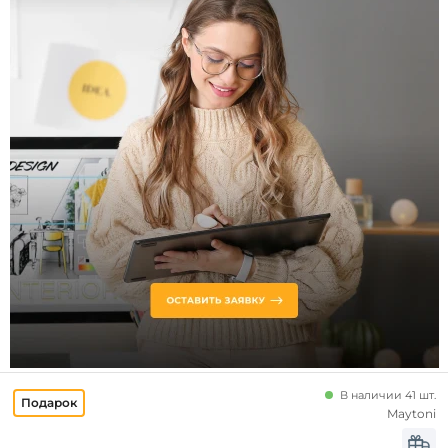
Ширина,
мм
от
до
Высота
минимальная,
мм
В наличии 41 шт.
Maytoni
Высота,
мм