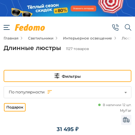
Фильтры
Подвид
Главная
Светильники
Интерьерное освещение
Люстр
Подвесные
люстры
Длинные люстры
1127 товаров
Потолочные
люстры
Цена
Фильтры
от
По популярности
до
В наличии 12 шт.
MyFar
31 495 ₽