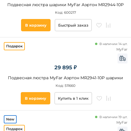
Подвесная люстра шарики MyFar Аэртон MR2944-10P
Новинка
Код: 600217
Новинка
В корзину
Быстрый заказ
Видео
В наличии 14 шт.
Да
MyFar
Бренд
29 895 ₽
ImperiumLoft
Подвесная люстра MyFar Аэртон MR2941-10P шарики
Wertmark
Код: 511660
Loft
IT
В корзину
Купить в 1 клик
AM
Group
Stilfort
В наличии 19 шт.
MyFar
Ambrella