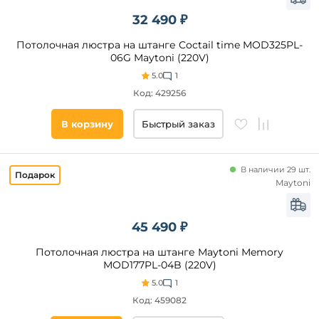
32 490 ₽
от
Потолочная люстра на штанге Coctail time MOD325PL-
до
06G Maytoni (220V)
5.0
1
Код: 429256
В корзину
Быстрый заказ
Список
В наличии 29 шт.
тегов
Maytoni
товара
бриллианты
45 490 ₽
пузыри
шарики
Потолочная люстра на штанге Maytoni Memory
MOD177PL-04B (220V)
ветки
5.0
1
свеча
Код: 459082
круглые