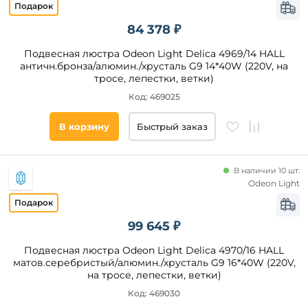
цветовой
температуры
84 378 ₽
Регулировка
яркости
Подвесная люстра Odeon Light Delica 4969/14 HALL
WiFi
античн.бронза/алюмин./хрусталь G9 14*40W (220V, на
тросе, лепестки, ветки)
Ночной
режим
Код: 469025
В корзину
Быстрый заказ
Напряжение
питания, В
В наличии 10 шт.
Общая
Odeon Light
мощность,
Вт
99 645 ₽
Количество
ярусов
Подвесная люстра Odeon Light Delica 4970/16 HALL
матов.серебристый/алюмин./хрусталь G9 16*40W (220V,
на тросе, лепестки, ветки)
Все
Код: 469030
фильтры