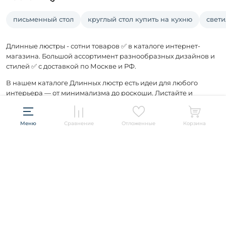
письменный стол
круглый стол купить на кухню
свет
Длинные люстры - сотни товаров ✅ в каталоге интернет-
магазина. Большой ассортимент разнообразных дизайнов и
стилей ✅ с доставкой по Москве и РФ.
В нашем каталоге Длинных люстр есть идеи для любого
интерьера — от минимализма до роскоши. Листайте и
обновляйте пространство.
Меню
Сравнение
Отложенные
Корзина
Подписывайтесь и будьте в курсе всех акций и новых
товаров распродажи!
ПОДПИСАТЬСЯ
Информация