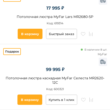
Modelux
Eurosvet
17 995 ₽
Стиль
Vitaluce
Потолочная люстра MyFar Lars MR2680-5P
Newport
Модерн
Код: 619314
Lightstar
Арт-
Деко
Indigo
В корзину
Быстрый заказ
Современный
Fluorite
Классический
Freya
В наличии 8 шт.
Хай-
MyFar
Тек
Лофт
99 995 ₽
Техно
Минимализм
Потолочная люстра каскадная MyFar Селеста MR2620-
12C
Цвет
Скандинавский
основания
Код: 600321
Ампир
Флористика
Цвет
В корзину
Купить в 1 клик
Кантри
плафонов
Замковый