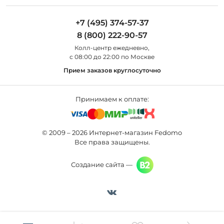
Дизайнерам
Maytoni
Люстры
Полезная информация
Odeon Light
Бра
+7 (495) 374-57-37
Новости
St Luce
Торшеры
8 (800) 222-90-57
Вопросы и ответы
Favourite
Настольные лампы
Колл-центр eжедневно,
Наши магазины
Lightstar
Уличные светильники
с 08:00 до 22:00 по Москве
Карта сайта
Citilux
Споты
Прием заказов круглосуточно
Все бренды
Светильники
Принимаем к оплате:
© 2009 – 2026 Интернет-магазин Fedomo
Все права защищены.
Создание сайта —