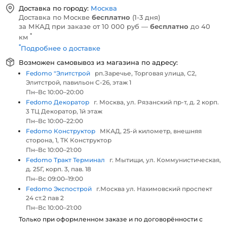
Доставка по городу:
Москва
Доставка по Москве
бесплатно
(1-3 дня)
за МКАД при заказе от 10 000 руб —
бесплатно
до 40
*
км
*
Подробнее о доставке
Возможен самовывоз из магазина по адресу:
Fedomo "Элитстрой
рп.Заречье, Торговая улица, С2,
Элитстрой, павильон С-26, этаж 1
Пн–Вс 10:00–20:00
Fedomo Декоратор
г. Москва, ул. Рязанский пр-т, д. 2 корп.
3 ТЦ Декоратор, 1й этаж
Пн–Вс 10:00–22:00
Fedomo Конструктор
МКАД, 25-й километр, внешняя
сторона, 1, ТК Конструктор
Пн–Вс 10:00–21:00
Fedomo Тракт Терминал
г. Мытищи, ул. Коммунистическая,
д. 25Г, корп. 3, пав. 18
Пн–Вс 09:00–19:00
Fedomo Экспострой
г.Москва ул. Нахимовский проспект
24 ст.2 пав 2
Пн–Вс 10:00–21:00
Только при оформленном заказе и по договорённости с