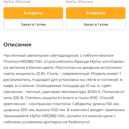
MyFar
(Россия)
MyFar
(Россия)
В корзину
В корзину
Заказ в 1 клик
Заказ в 1 клик
Описание
Настенный светильник светодиодный, с гибким неоном
Thomas MR2382-1WL от российского бренда MyFar изготовлен
из металла в белом цвете. Рассчитан на диодные источники
света, мощность 22 Вт. Стиль – современный. Модель имеет 1
рассеиватель, подходит для установки на стене в гостиной, в
кафе, в спальне. Освещаемая площадь до 10 кв. м. Цвет
свечения – теплый, цветовая температура 3000 К. Питание от
сети 220 В. Степень защиты от влаги и пыли IP20. Способ
крепления – монтажная пластина. Габариты: длина 150 мм,
ширина 300 мм, высота 1100 мм. В комплект входят: лампочки.
Заказывайте MyFar MR2382-1WL онлайн по низкой цене с
гибкими условиями доставки на Fedomo.ru!