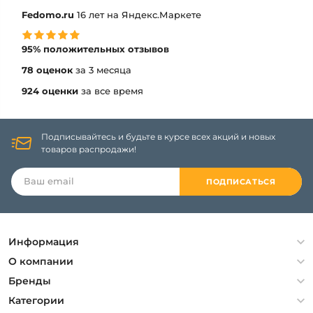
Fedomo.ru
16 лет на Яндекс.Маркете
95% положительных отзывов
78 оценок
за 3 месяца
924 оценки
за все время
Подписывайтесь и будьте в курсе всех акций и новых
товаров распродажи!
ПОДПИСАТЬСЯ
Информация
Политика конфиденциальности
О компании
Гарантия
О компании
Бренды
Оплата и доставка
Контакты
Artelamp
Категории
Установка