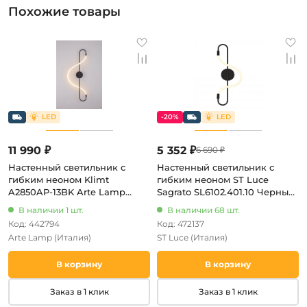
Похожие товары
-20%
11 990 ₽
5 352 ₽
6 690 ₽
Настенный светильник с
Настенный светильник с
гибким неоном Klimt
гибким неоном ST Luce
A2850AP-13BK Arte Lamp
Sagrato SL6102.401.10 Черный/
(LED, 220V)
Белый LED 1*10W 3000K
В наличии 1 шт.
В наличии 68 шт.
(220V)
Код: 442794
Код: 472137
Arte Lamp
(Италия)
ST Luce
(Италия)
В корзину
В корзину
Заказ в 1 клик
Заказ в 1 клик