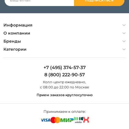
ПОДПИСАТЬСЯ
Информация
Политика конфиденциальности
О компании
Гарантия
О компании
Бренды
Оплата и доставка
Контакты
Artelamp
Категории
Установка
Дизайнерам
Maytoni
Люстры
Полезная информация
Odeon Light
Бра
+7 (495) 374-57-37
Новости
St Luce
Торшеры
8 (800) 222-90-57
Вопросы и ответы
Favourite
Настольные лампы
Колл-центр eжедневно,
Наши магазины
Lightstar
Уличные светильники
с 08:00 до 22:00 по Москве
Карта сайта
Citilux
Споты
Прием заказов круглосуточно
Все бренды
Светильники
Принимаем к оплате: