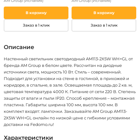
AM Group
(Испания)
AM Group
(Испания)
В корзину
В корзину
Заказ в 1 клик
Заказ в 1 клик
Описание
Настенный светильник светодиодный AM113-2X5W WH+GL от
бренда AM Group в белом цвете. Рассчитан на диодные
источники света, мощность 10 Вт. Стиль – современный.
Подходит для установки на стене в гостиной, в прихожей и
коридоре, в спальне, в зале. Освещаемая площадь до 2 кв. м,
цветовая температура 4000 К. Питание от сети 220 В. Степень
защиты от влаги и пыли IP20. Способ крепления – монтажная
пластина. Габариты: ширина 100 мм, высота 100 мм. В
комплект входят: лампочки. Заказывайте AM Group AM113-
2X5W WH+GL онлайн по низкой цене с гибкими условиями
доставки на Fedomo.ru!
Характеристики