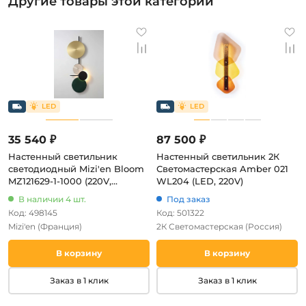
Другие товары этой категории
35 540 ₽
87 500 ₽
Настенный светильник
Настенный светильник 2К
светодиодный Mizi'en Bloom
Светомастерская Amber 021
MZ121629-1-1000 (220V,
WL204 (LED, 220V)
круглые)
В наличии 4 шт.
Под заказ
Код: 498145
Код: 501322
Mizi'en
(Франция)
2К Светомастерская
(Россия)
В корзину
В корзину
Заказ в 1 клик
Заказ в 1 клик