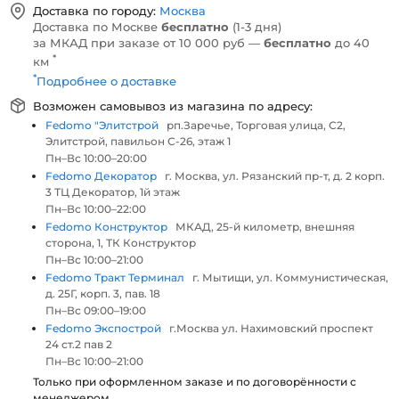
Доставка по городу:
Москва
Доставка по Москве
бесплатно
(1-3 дня)
за МКАД при заказе от 10 000 руб —
бесплатно
до 40
*
км
*
Подробнее о доставке
Возможен самовывоз из магазина по адресу:
Fedomo "Элитстрой
рп.Заречье, Торговая улица, С2,
Элитстрой, павильон С-26, этаж 1
Пн–Вс 10:00–20:00
Fedomo Декоратор
г. Москва, ул. Рязанский пр-т, д. 2 корп.
3 ТЦ Декоратор, 1й этаж
Пн–Вс 10:00–22:00
Fedomo Конструктор
МКАД, 25-й километр, внешняя
сторона, 1, ТК Конструктор
Пн–Вс 10:00–21:00
Fedomo Тракт Терминал
г. Мытищи, ул. Коммунистическая,
д. 25Г, корп. 3, пав. 18
Пн–Вс 09:00–19:00
Fedomo Экспострой
г.Москва ул. Нахимовский проспект
24 ст.2 пав 2
Пн–Вс 10:00–21:00
Только при оформленном заказе и по договорённости с
менеджером