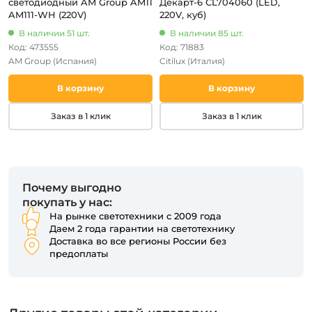
светодиодный AM Group AM11
Декарт-6 CL704060 (LED,
AM111-WH (220V)
220V, куб)
В наличии 51 шт.
В наличии 85 шт.
Код: 473555
Код: 71883
AM Group
(Испания)
Citilux
(Италия)
В корзину
В корзину
Заказ в 1 клик
Заказ в 1 клик
Почему выгодно
покупать у нас:
На рынке светотехники с 2009 года
Даем 2 года гарантии на светотехнику
Доставка во все регионы России без
предоплаты