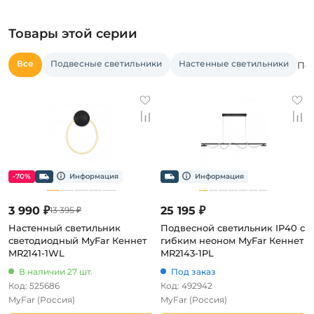
Товары этой серии
Все
Подвесные светильники
Настенные светильники
Пос
-70%
3 990 ₽
25 195 ₽
13 395 ₽
Настенный светильник
Подвесной светильник IP40 с
светодиодный MyFar Кеннет
гибким неоном MyFar Кеннет
MR2141-1WL
MR2143-1PL
В наличии 27 шт.
Под заказ
Код: 525686
Код: 492942
MyFar
(Россия)
MyFar
(Россия)