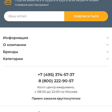
Подписывайтесь и будьте в курсе всех акций и новых
товаров распродажи!
ПОДПИСАТЬСЯ
Информация
Политика конфиденциальности
О компании
Гарантия
О компании
Бренды
Оплата и доставка
Контакты
Artelamp
Категории
Установка
Дизайнерам
Maytoni
Люстры
Полезная информация
Odeon Light
Бра
+7 (495) 374-57-37
Новости
St Luce
Торшеры
8 (800) 222-90-57
Вопросы и ответы
Favourite
Настольные лампы
Колл-центр eжедневно,
Наши магазины
Lightstar
Уличные светильники
с 08:00 до 22:00 по Москве
Карта сайта
Citilux
Споты
Прием заказов круглосуточно
Все бренды
Светильники