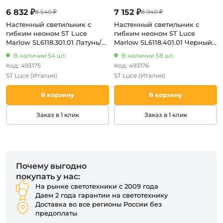
6 832 ₽
7 152 ₽
8 540 ₽
8 940 ₽
Настенный светильник с
Настенный светильник с
гибким неоном ST Luce
гибким неоном ST Luce
Marlow SL6118.301.01 Латунь/
Marlow SL6118.401.01 Черный/
Белый LED 1*20W 4000K
Белый LED 1*20W 4000K
В наличии 54 шт.
В наличии 58 шт.
(220V)
(220V)
Код: 493175
Код: 493176
ST Luce
(Италия)
ST Luce
(Италия)
В корзину
В корзину
Заказ в 1 клик
Заказ в 1 клик
Почему выгодно
покупать у нас:
На рынке светотехники с 2009 года
Даем 2 года гарантии на светотехнику
Доставка во все регионы России без
предоплаты