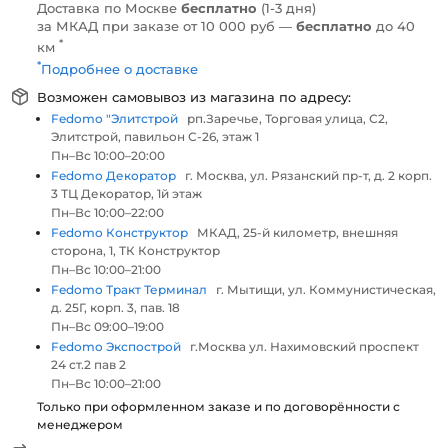
Доставка по Москве
бесплатно
(1-3 дня)
за МКАД при заказе от 10 000 руб —
бесплатно
до 40
*
км
*
Подробнее о доставке
Возможен самовывоз из магазина по адресу:
Fedomo "Элитстрой
рп.Заречье, Торговая улица, С2,
Элитстрой, павильон С-26, этаж 1
Пн–Вс 10:00–20:00
Fedomo Декоратор
г. Москва, ул. Рязанский пр-т, д. 2 корп.
3 ТЦ Декоратор, 1й этаж
Пн–Вс 10:00–22:00
Fedomo Конструктор
МКАД, 25-й километр, внешняя
сторона, 1, ТК Конструктор
Пн–Вс 10:00–21:00
Fedomo Тракт Терминал
г. Мытищи, ул. Коммунистическая,
д. 25Г, корп. 3, пав. 18
Пн–Вс 09:00–19:00
Fedomo Экспострой
г.Москва ул. Нахимовский проспект
24 ст.2 пав 2
Пн–Вс 10:00–21:00
Только при оформленном заказе и по договорённости с
менеджером