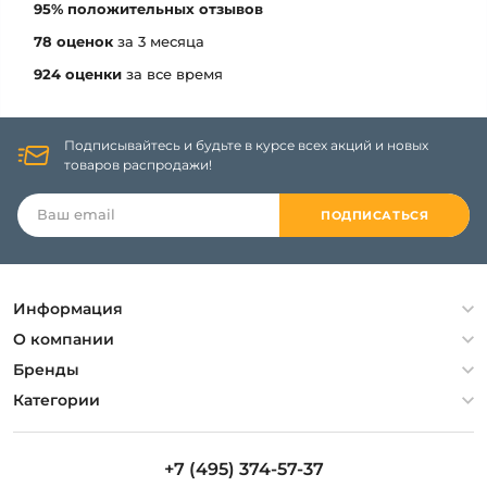
95% положительных отзывов
78 оценок
за 3 месяца
924 оценки
за все время
Подписывайтесь и будьте в курсе всех акций и новых
товаров распродажи!
ПОДПИСАТЬСЯ
Информация
Политика конфиденциальности
О компании
Гарантия
О компании
Бренды
Оплата и доставка
Контакты
Artelamp
Категории
Установка
Дизайнерам
Maytoni
Люстры
Полезная информация
Odeon Light
Бра
+7 (495) 374-57-37
Новости
St Luce
Торшеры