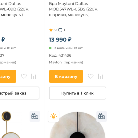
oni Dallas
Бра Maytoni Dallas
L-09B (220V,
MOD547WL-05BS (220V,
 молекулы)
шарики, молекулы)
5.0
1
 ₽
13 990 ₽
ии 10 шт.
В наличии 18 шт.
437
Код: 431436
Германия)
Maytoni
(Германия)
рзину
В корзину
стрый заказ
Купить в 1 клик