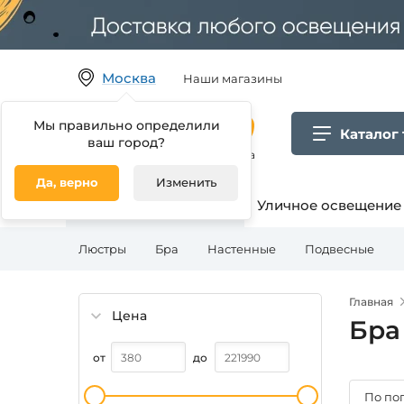
Москва
Наши магазины
Мы правильно определили
Каталог
ваш город?
Гипермаркет товаров для дома
Да, верно
Изменить
Освещение для дома
Уличное освещение
Люстры
Бра
Настенные
Подвесные
Главная
Цена
Бра
от
до
По по