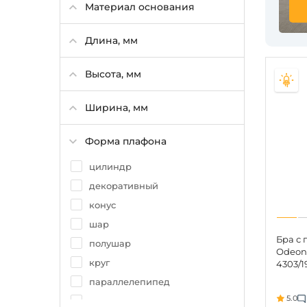
Материал основания
ПВХ
Силикон
Длина, мм
Камень
Мрамор
Высота, мм
Оптический полимер
Ширина, мм
Форма плафона
цилиндр
декоративный
конус
шар
Бра с
полушар
Odeon 
круг
4303/1
параллелепипед
5.0
овал