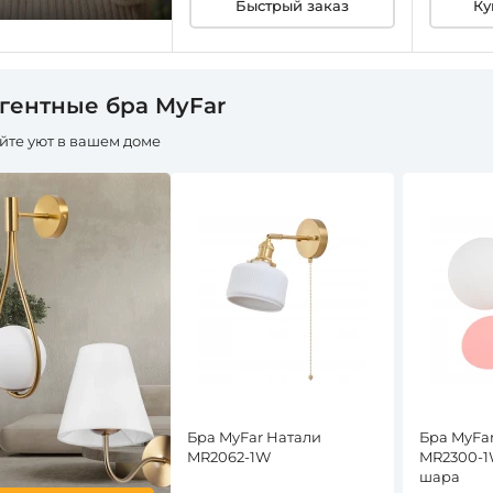
Быстрый заказ
Ку
гентные бра MyFar
йте уют в вашем доме
Бра MyFar Натали
Бра MyFa
MR2062-1W
MR2300-1
шара