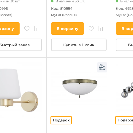
личии 30 шт.
В наличии 30 шт.
В налич
10996
Код: 510994
Код: 492
Россия)
MyFar
(Россия)
MyFar
(Ро
орзину
В корзину
В ко
Быстрый заказ
Купить в 1 клик
Бы