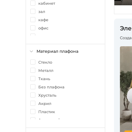
Ретро
кабинет
зал
кафе
Эле
офис
холл
Созда
кухня
Материал плафона
дача
детская
Стекло
магазин
Металл
над обеденным столом
Ткань
над кухонным островом
Без плафона
Хрусталь
Акрил
Пластик
Алюминий
Дерево