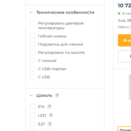
10 7
полусфера
Технические особенности
куб
В на
Код: 3
прямоугольник
Регулировка цветовой
Odeon 
температуры
полукруг
Гибкая ножка
призма
В к
Подсветка для чтения
бокал
Регулировка по высоте
С полкой
С USB-портом
С USB
WiFi
Регулировка яркости
Цоколь
RGB
E14
Складываемый
LED
Ночной режим
E27