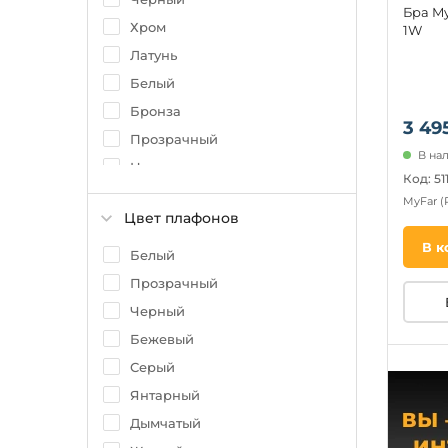
Бра M
Хром
1W
Латунь
Белый
Бронза
3 49
Прозрачный
В на
Никель
Код: 51
Коричневый
MyFar
(
Цвет плафонов
Бежевый
В к
Серый
Белый
Серебро
Прозрачный
Древесный
Черный
Желтый
Бежевый
Серый
Янтарный
Дымчатый