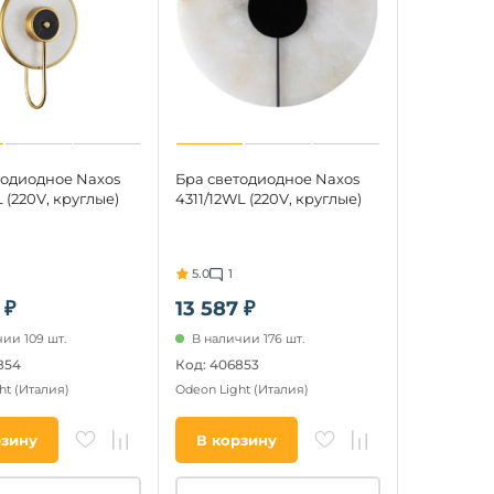
тодиодное Naxos
Бра светодиодное Naxos
 (220V, круглые)
4311/12WL (220V, круглые)
5.0
1
 ₽
13 587 ₽
ии 109 шт.
В наличии 176 шт.
854
Код: 406853
ht
(Италия)
Odeon Light
(Италия)
рзину
В корзину