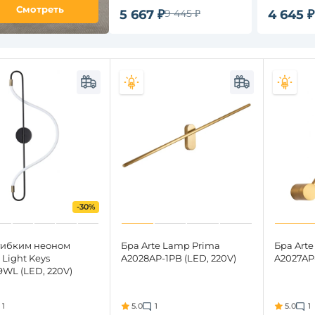
Смотреть
5 667 ₽
9 445 ₽
4 645 ₽
-30%
 гибким неоном
Бра Arte Lamp Prima
Бра Arte
Light Keys
A2028AP-1PB (LED, 220V)
A2027AP-
9WL (LED, 220V)
1
5.0
1
5.0
1