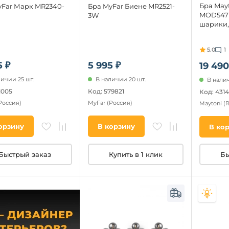
Бра Mayt
yFar Марк MR2340-
Бра MyFar Биене MR2521-
MOD547W
3W
шарики,
5.0
1
5 ₽
5 995 ₽
19 490
личии 25 шт.
В наличии 20 шт.
В налич
1005
Код: 579821
Код: 431
Россия)
MyFar
(Россия)
Maytoni
(
орзину
В корзину
В ко
Быстрый заказ
Купить в 1 клик
Бы