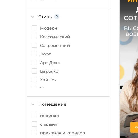
Желтый
Золото
Стиль
Коричневый
Матовый
Модерн
Латунь
Классический
Хром
Современный
Зеленый
Лофт
Арт-Деко
Барокко
Хай-Тек
Минимализм
Ампир
Помещение
Кантри
Техно
гостиная
Флористика
спальня
Скандинавский
прихожая и коридор