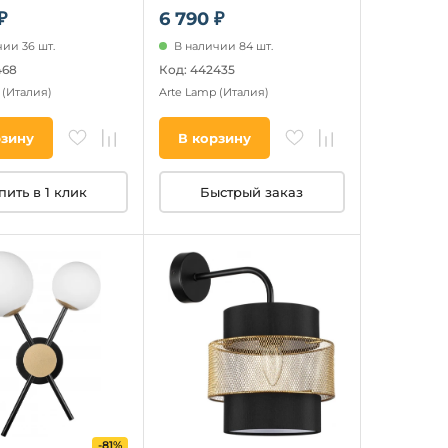
₽
6 790 ₽
ии 36 шт.
В наличии 84 шт.
468
Код: 442435
p
(Италия)
Arte Lamp
(Италия)
рзину
В корзину
пить в 1 клик
Быстрый заказ
-81%