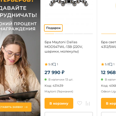
Бра Maytoni Dallas
Бра све
MOD547WL-13B (220V,
4312/5WL
шарики, молекулы)
5.0
1
5.0
1
27 990 ₽
12 968
В наличии 13 шт.
В налич
Код: 431439
Код: 406
Maytoni
(Германия)
Odeon Lig
В корзину
В ко