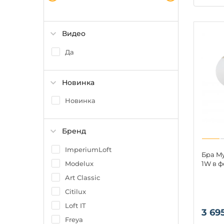
Видео
Да
Новинка
Новинка
Бренд
ImperiumLoft
Бра My
Modelux
1W в 
Art Classic
Citilux
Loft IT
3 69
Freya