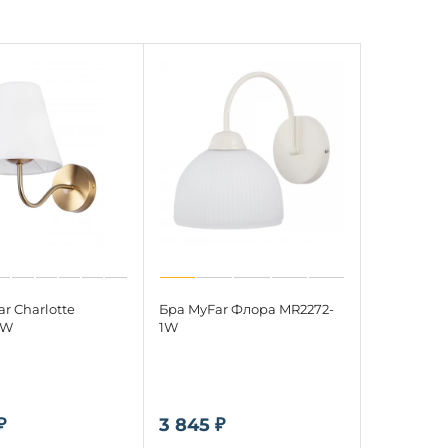
r Charlotte
Бра MyFar Флора MR2272-
1W
1W
₽
3 845 ₽