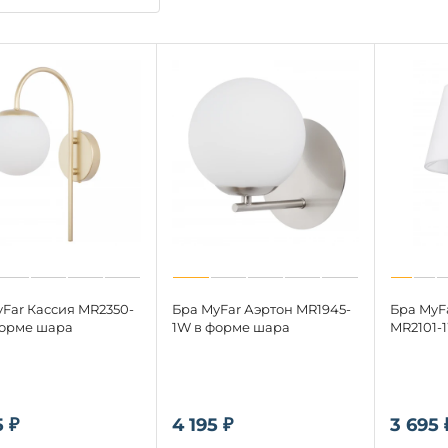
Far Кассия MR2350-
Бра MyFar Аэртон MR1945-
Бра MyFa
форме шара
1W в форме шара
MR2101-
5 ₽
4 195 ₽
3 695 