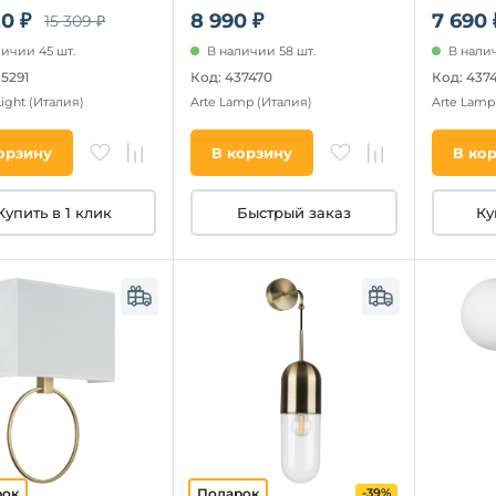
20 ₽
8 990 ₽
7 690 
15 309 ₽
личии 45 шт.
В наличии 58 шт.
В налич
85291
Код: 437470
Код: 437
Light
(Италия)
Arte Lamp
(Италия)
Arte Lam
орзину
В корзину
В ко
Купить в 1 клик
Быстрый заказ
Ку
-39%