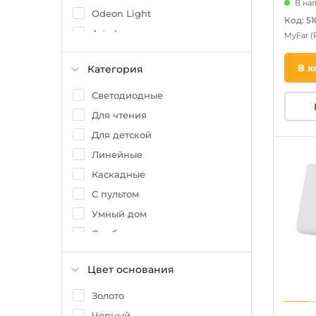
В на
Odeon Light
Код: 5
Arte Lamp
MyFar
(
Ambrella
В к
Категория
Eurosvet
Crystal Lux
Светодиодные
Omnilux
Для чтения
Reccagni Angelo
Для детской
Maytoni
Линейные
Каскадные
С пультом
Умный дом
С гибким неоном
На штанге
Цвет основания
Золото
Черный