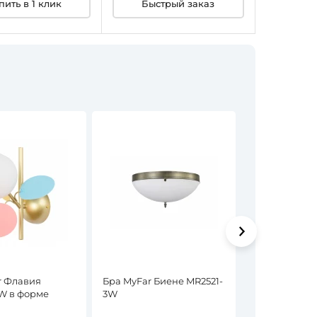
пить в 1 клик
Быстрый заказ
r Флавия
Бра MyFar Биене MR2521-
Бра MyFar Ск
W в форме
3W
1W