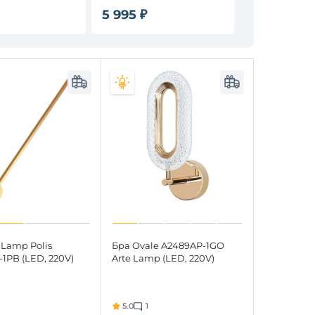
5 995 ₽
2 546 ₽
2 9
 Lamp Polis
Бра Ovale A2489AP-1GO
1PB (LED, 220V)
Arte Lamp (LED, 220V)
5.0
1