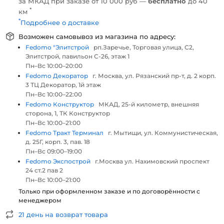
за МКАД при заказе от 10 000 руб —
бесплатно
до 40
*
км
*
Подробнее о доставке
Возможен самовывоз из магазина по адресу:
Fedomo "Элитстрой
рп.Заречье, Торговая улица, С2,
Элитстрой, павильон С-26, этаж 1
Пн–Вс 10:00–20:00
Fedomo Декоратор
г. Москва, ул. Рязанский пр-т, д. 2 корп.
3 ТЦ Декоратор, 1й этаж
Пн–Вс 10:00–22:00
Fedomo Конструктор
МКАД, 25-й километр, внешняя
сторона, 1, ТК Конструктор
Пн–Вс 10:00–21:00
Fedomo Тракт Терминал
г. Мытищи, ул. Коммунистическая,
д. 25Г, корп. 3, пав. 18
Пн–Вс 09:00–19:00
Fedomo Экспострой
г.Москва ул. Нахимовский проспект
24 ст.2 пав 2
Пн–Вс 10:00–21:00
Только при оформленном заказе и по договорённости с
менеджером
21 день на возврат товара