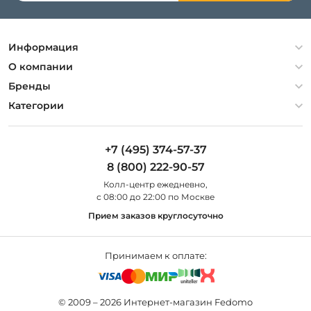
Информация
Политика конфиденциальности
О компании
Гарантия
О компании
Бренды
Оплата и доставка
Контакты
Artelamp
Категории
Установка
Дизайнерам
Maytoni
Люстры
Полезная информация
Odeon Light
Бра
+7 (495) 374-57-37
Новости
St Luce
Торшеры
8 (800) 222-90-57
Вопросы и ответы
Favourite
Настольные лампы
Колл-центр eжедневно,
Наши магазины
Lightstar
Уличные светильники
с 08:00 до 22:00 по Москве
Карта сайта
Citilux
Споты
Прием заказов круглосуточно
Все бренды
Светильники
Принимаем к оплате:
© 2009 – 2026 Интернет-магазин Fedomo