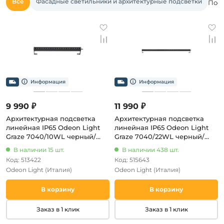
Все
Фасадные светильники и архитектурные подсветки
Посм
9 990 ₽
11 990 ₽
Архитектурная подсветка
Архитектурная подсветка
линейная IP65 Odeon Light
линейная IP65 Odeon Light
Graze 7040/10WL черный/
Graze 7040/22WL черный/
металл поворотная на 180
металл поворотная на 180
В наличии 15 шт.
В наличии 438 шт.
LED 12W 3000K 220V
LED 12W 3000K 220V
Код: 513422
Код: 515643
Odeon Light
(Италия)
Odeon Light
(Италия)
В корзину
В корзину
Заказ в 1 клик
Заказ в 1 клик