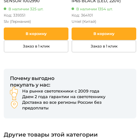
SENSOR 1002990
IP65 BLACK (LED, 220V)
В наличии 325 шт.
В наличии 1354 шт.
Код: 339351
Код: 364101
Slv
(Германия)
Uniel
(Китай)
В корзину
В корзину
Заказ в 1 клик
Заказ в 1 клик
Почему выгодно
покупать у нас:
На рынке светотехники с 2009 года
Даем 2 года гарантии на светотехнику
Доставка во все регионы России без
предоплаты
Другие товары этой категории