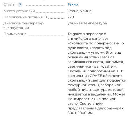
Стиль
Техно
Место установки
Стена
,
Улица
Напряжение питания, В
220
Диапазон температур
уличная температура
эксплуатации
Примечание
To graze в переводе с
английского означает
«скользить по поверхности» (о
луче света), «падать под
скользящим углом». Этот вид
освещения отличается от
заливающего света, например,
светильника «wall washer».
Фасадный поворотный на 180°
светильник GRAZE обеспечит
скользящий свет для подсветки
фактурной стены, забора или
любой ниши, фактура которой
нуждается в выделении. Может
монтироваться на пол или
стену. Светильники
представлены в двух размерах:
500 и 1000 мм.