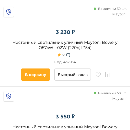
Slv
В наличии 39 шт.
Elektrostandard
Maytoni
Стиль
Novotech
Favourite
Модерн
3 230 ₽
Uniel
Техно
Настенный светильник уличный Maytoni Bowery
Ambrella
Современный
O574WL-02W (220V, IP54)
Maytoni
Классический
5.0
1
ST
Код: 437934
Хай-
Luce
Тек
В корзину
Быстрый заказ
Минимализм
Лофт
Замковый
В наличии 50 шт.
Прованс
Maytoni
Категория
Винтаж
Светодиодные
Яркое и
3 550 ₽
цветное
Датчик
движения
Скандинавский
Настенный светильник уличный Maytoni Bowery