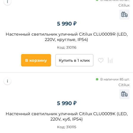
Технические
Citilux
особенности
Регулировка
5 990 ₽
цветовой
температуры
Настенный светильник уличный Citilux CLU0009R (LED,
На
220V, круглые, IP54)
солнечных
батареях
Код: 310116
В корзину
Купить в 1 клик
Направленный
свет
да
В наличии 85 шт.
Citilux
Степень
защиты,
5 990 ₽
IP
Настенный светильник уличный Citilux CLU0009K (LED,
220V, куб, IP54)
54
44
Код: 310115