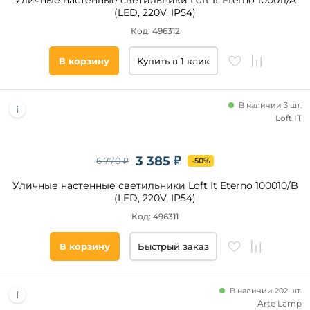
Уличные настенные светильники Loft It Eterno 100011/A
(LED, 220V, IP54)
Код: 496312
Список
тегов
товара
В корзину
Купить в 1 клик
круглые
шар
В наличии 3 шт.
Loft IT
куб
шарики
фонарь
3 385 ₽
6 770 ₽
-50%
факел
Уличные настенные светильники Loft It Eterno 100010/B
свеча
(LED, 220V, IP54)
подсвечник
Код: 496311
под
старину
В корзину
Быстрый заказ
Помещение
птички
фасад
В наличии 202 шт.
веранда
Arte Lamp
и