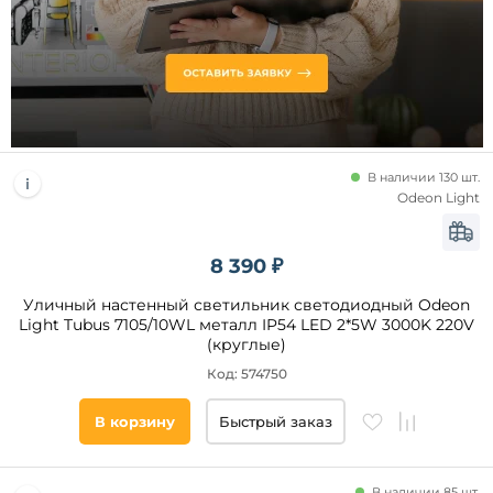
Высота,
мм
от
до
В наличии 130 шт.
Odeon Light
8 390 ₽
Уличный настенный светильник светодиодный Odeon
Тип
Light Tubus 7105/10WL металл IP54 LED 2*5W 3000K 220V
управления
(круглые)
Код: 574750
Датчик
движения
В корзину
Быстрый заказ
Датчик
освещенности
В наличии 85 шт.