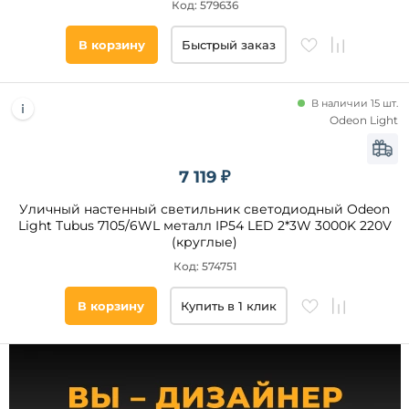
Алюминий
Код: 579636
Акрил
В корзину
Быстрый заказ
Без
плафона
Поликарбонат
В наличии 15 шт.
Оргстекло
Odeon Light
Материал
Бетон
основания
ПММА
7 119 ₽
Металл
Алюминий
Уличный настенный светильник светодиодный Odeon
Light Tubus 7105/6WL металл IP54 LED 2*3W 3000K 220V
Полимер
(круглые)
Пластик
Код: 574751
Латунь
Бетон
В корзину
Купить в 1 клик
Композит
Нержавеющая
сталь
Стекло
Длина,