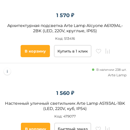
беседка
дача
1 570 ₽
кафе
Архитектурная подсветка Arte Lamp Alcyone A6109AL-
сад
2BK (LED, 220V, круглые, IP65)
офис
Код: 513416
магазин
В корзину
Купить в 1 клик
Площадь
освещения,
кв. м
В наличии 238 шт.
Arte Lamp
Страна
1 560 ₽
Все
Настенный уличный светильник Arte Lamp A5193AL-1BK
фильтры
(LED, 220V, куб, IP54)
Код: 479077
Подобрать
В корзину
Быстрый заказ