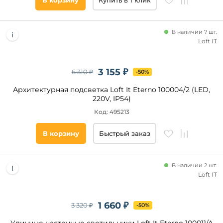
В корзину
Купить в 1 клик
полушар
LED
эллипс
E27
В наличии 7 шт.
GU10
Loft IT
GX53
E14
3 155 ₽
6 310 ₽
-50%
AR111
Архитектурная подсветка Loft It Eterno 100004/2 (LED,
G9
220V, IP54)
Код: 495213
Тип
В корзину
Быстрый заказ
ламп
Светодиодные
В наличии 2 шт.
Накаливания
Loft IT
Галогенные
КЛЛ
1 660 ₽
3 320 ₽
-50%
Люминесцентные