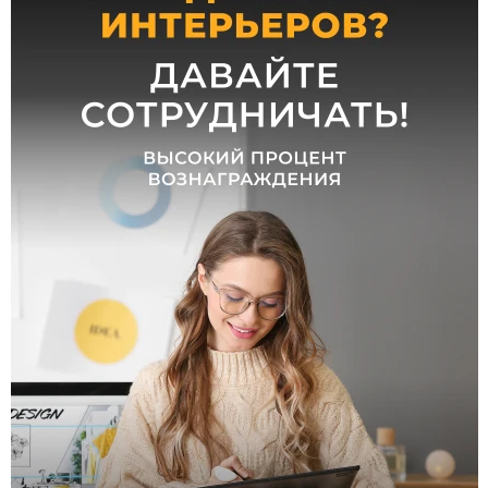
мм
от
до
Ширина,
мм
от
до