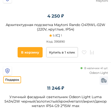
основания
Maytoni
Хром
Бронза
Черный
Желтый
4 250 ₽
Серый
Янтарный
Белый
Архитектурная подсветка Maytoni Rando O419WL-02W
(220V, круглые, IP54)
Патина
5.0
1
Медь
Код: 395890
Бронза
Коричневый
В корзину
Купить в 1 клик
Золото
Зеленый
В наличии 41 шт.
Серебро
Материал
Odeon Light
плафона
Антрацит
Графитовый
Стекло
11 246 ₽
Хром
Металл
Уличный фасадный светильник Odeon Light Luma
Латунь
Полимер
5434/2W черный/золотистый/хром/металл/акрил/декор
Пластик
металл IP54 G9 2*15W max