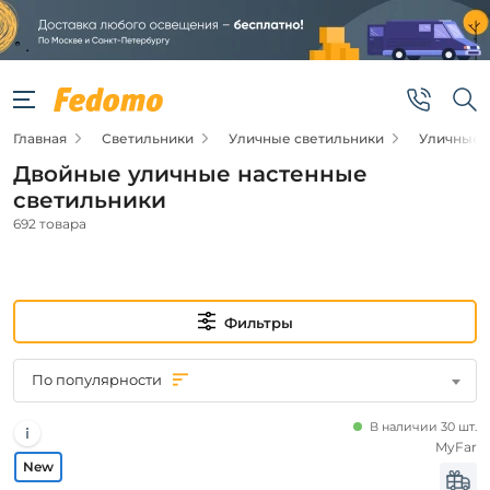
Фильтры
Подвид
Главная
Светильники
Уличные светильники
Уличные 
Архитектурная
подсветка
Двойные уличные настенные
Настенные
светильники
светильники
и фонари
692 товара
Новинка
Фильтры
Новинка
По популярности
Цена
В наличии 30 шт.
от
MyFar
до