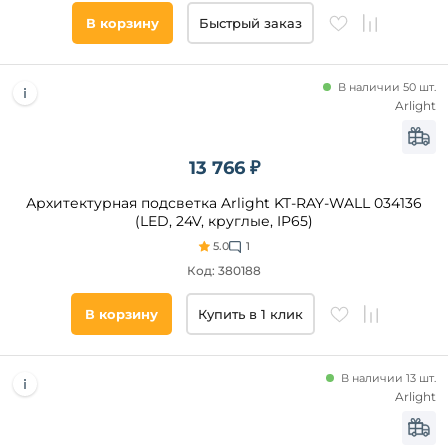
65
В корзину
Быстрый заказ
55
66
20
В наличии 50 шт.
Arlight
43
45
13 766 ₽
42
Количество
Архитектурная подсветка Arlight KT-RAY-WALL 034136
плафонов и
(LED, 24V, круглые, IP65)
абажуров,
5.0
1
шт
Код: 380188
от
В корзину
Купить в 1 клик
до
В наличии 13 шт.
Arlight