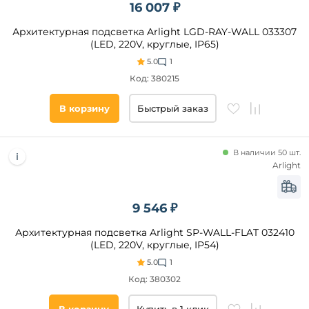
16 007 ₽
Форма
Архитектурная подсветка Arlight LGD-RAY-WALL 033307
(LED, 220V, круглые, IP65)
круглая
5.0
1
Код: 380215
Форма
плафона
В корзину
Быстрый заказ
цилиндр
декоративный
В наличии 50 шт.
Arlight
шар
прямоугольник
конус
9 546 ₽
призма
Архитектурная подсветка Arlight SP-WALL-FLAT 032410
куб
(LED, 220V, круглые, IP54)
параллелепипед
5.0
1
круг
Код: 380302
полусфера
Цоколь