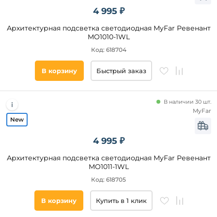
4 995 ₽
Архитектурная подсветка светодиодная MyFar Ревенант
MO1010-1WL
Код: 618704
Видео
В корзину
Быстрый заказ
Да
В наличии 30 шт.
MyFar
Бренд
Fumagalli
4 995 ₽
Oasis
Light
Архитектурная подсветка светодиодная MyFar Ревенант
Eglo
MO1011-1WL
Feron
Код: 618705
Arte
Lamp
В корзину
Купить в 1 клик
Mantra