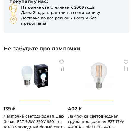
покупать у нас:
На рынке светотехники с 2009 года
Даем 2 года гарантии на светотехнику
Доставка во все регионы России без
предоплаты
Не забудьте про лампочки
139 ₽
402 ₽
Лампочка светодиодная шар
Лампочка светодиодная
белая E27 9,5W 220V 950 lm
груша прозрачная E27 17W
4000K холодный белый свет
4000K Uniel LED-A70-
L&B E27-9,5W-4000K-G45_lb
17W/4000K/E27/CL PLS02WH