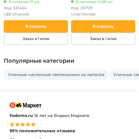
В наличии 17 шт.
В наличии 2438 шт.
Код: 333454
Код: 351729
L&B
(Италия)
Uniel
(Китай)
В корзину
В корзину
Заказ в 1 клик
Заказ в 1 клик
Популярные категории
Уличные настенные светильники из металла
Уличные св
Fedomo.ru
16 лет на Яндекс.Маркете
95% положительных отзывов