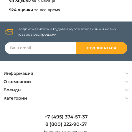
78 оценок
за 3 месяца
924 оценки
за все время
Подписывайтесь и будьте в курсе всех акций и новых
товаров распродажи!
ПОДПИСАТЬСЯ
Информация
Политика конфиденциальности
О компании
Гарантия
О компании
Бренды
Оплата и доставка
Контакты
Artelamp
Категории
Установка
Дизайнерам
Maytoni
Люстры
Полезная информация
Odeon Light
Бра
+7 (495) 374-57-37
Новости
St Luce
Торшеры
8 (800) 222-90-57
Вопросы и ответы
Favourite
Настольные лампы
Колл-центр eжедневно,