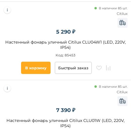
призма
В наличии 85 шт.
шар
Citilux
конус
декоративный
5 290 ₽
параллелепипед
Настенный фонарь уличный Citilux CLU04W1 (LED, 220V,
пирамида
IP54)
полусфера
Цоколь
Код: 85453
круг
LED
полушар
В корзину
Быстрый заказ
E27
полукруг
GU10
квадрат
В наличии 85 шт.
GX53
Citilux
G9
R7s
7 390 ₽
E14
Настенный фонарь уличный Citilux CLU01W (LED, 220V,
IP54)