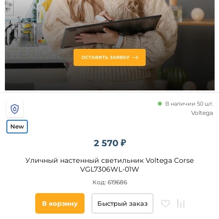
Высота,
мм
от
до
В наличии 50 шт.
Voltega
2 570 ₽
Уличный настенный светильник Voltega Corse
Тип
VGL7306WL-01W
управления
Код: 619686
Датчик
движения
В корзину
Быстрый заказ
Датчик