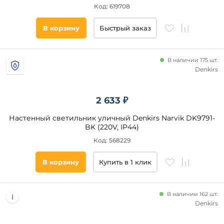
Код: 619708
да
В корзину
Быстрый заказ
Степень
защиты,
IP
В наличии 175 шт.
Denkirs
54
65
2 633 ₽
44
55
Настенный светильник уличный Denkirs Narvik DK9791-
BK (220V, IP44)
66
Код: 568229
67
43
В корзину
Купить в 1 клик
42
33
В наличии 162 шт.
Количество
Denkirs
плафонов и
абажуров,