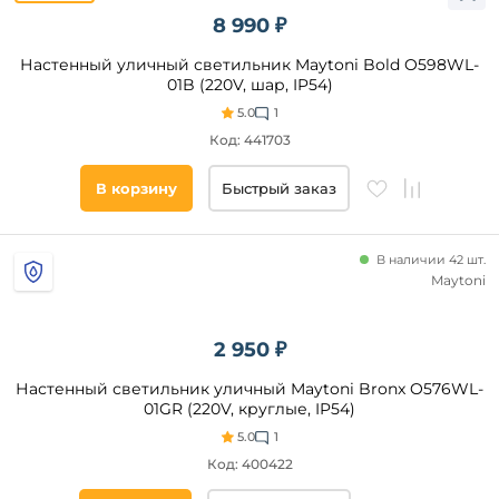
8 990 ₽
Настенный уличный светильник Maytoni Bold O598WL-
01B (220V, шар, IP54)
5.0
1
Код: 441703
Видео
В корзину
Быстрый заказ
Да
Бренд
В наличии 42 шт.
Maytoni
Feron
Mantra
2 950 ₽
Fumagalli
Настенный светильник уличный Maytoni Bronx O576WL-
Novotech
01GR (220V, круглые, IP54)
Maytoni
5.0
1
Uniel
Код: 400422
Elektrostandard