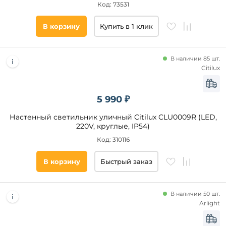
Тип
Код: 73531
ламп
В корзину
Купить в 1 клик
Светодиодные
Накаливания
В наличии 85 шт.
Галогенные
Citilux
КЛЛ
Люминесцентные
5 990 ₽
Настенный светильник уличный Citilux CLU0009R (LED,
Список
220V, круглые, IP54)
тегов
товара
Код: 310116
круглые
В корзину
Быстрый заказ
куб
шар
В наличии 50 шт.
факел
Arlight
шарики