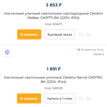
шт
3 853 ₽
от
Настенный уличный светильник светодиодный Denkirs
Malbec DK9771-BK (220V, IP54)
до
Код: 526473
В корзину
Быстрый заказ
В наличии 12 шт.
Denkirs
Форма
круглая
1 891 ₽
Настенный светильник уличный Denkirs Narvik DK9790-
Форма
BK (220V, IP44)
плафона
Код: 568228
цилиндр
прямоугольник
В корзину
Купить в 1 клик
куб