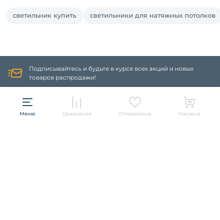
светильник купить
светильники для натяжных потолков
Подписывайтесь и будьте в курсе всех акций и новых
товаров распродажи!
ПОДПИСАТЬСЯ
Меню
Сравнение
Отложенные
Корзина
Информация
Политика конфиденциальности
О компании
Гарантия
О компании
Бренды
Оплата и доставка
Контакты
Artelamp
Категории
Установка
Дизайнерам
Maytoni
Люстры
Полезная информация
Odeon Light
Бра
+7 (495) 374-57-37
Новости
St Luce