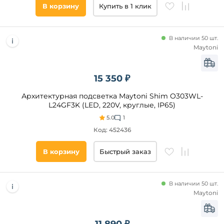
В корзину
Купить в 1 клик
Eglo
Favourite
Oasis
Стиль
В наличии 50 шт.
Light
Maytoni
Модерн
DesignLed
Техно
Slv
15 350 ₽
Минимализм
Arte
Lamp
Хай-
Архитектурная подсветка Maytoni Shim O303WL-
Тек
ST
L24GF3K (LED, 220V, круглые, IP65)
Luce
Современный
5.0
1
Классический
Код: 452436
Лофт
В корзину
Быстрый заказ
Скандинавский
Японский
Категория
В наличии 50 шт.
Maytoni
Светодиодные
Датчик
движения