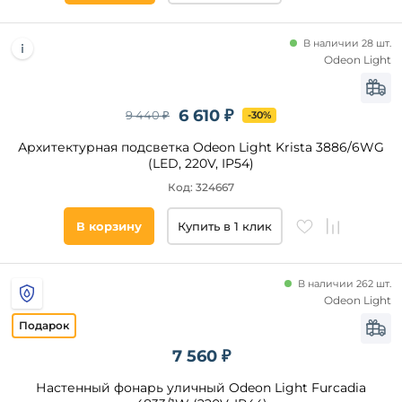
Графит
Бежевый
Цвет
В наличии 28 шт.
основания
Желтый
Odeon Light
Хром
Черный
Янтарный
Серый
6 610 ₽
9 440 ₽
-30%
Дымчатый
Белый
Архитектурная подсветка Odeon Light Krista 3886/6WG
Коричневый
(LED, 220V, IP54)
Патина
Код: 324667
Золото
В корзину
Купить в 1 клик
Графит
Бронза
Серебро
В наличии 262 шт.
Odeon Light
Хром
Материал
плафона
Медь
Графитовый
7 560 ₽
Стекло
Зеленый
Металл
Настенный фонарь уличный Odeon Light Furcadia
Древесный