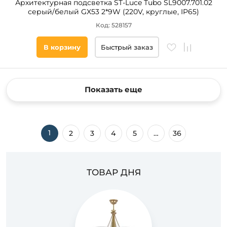
Архитектурная подсветка ST-Luce Tubo SL9007.701.02
серый/белый GX53 2*9W (220V, круглые, IP65)
Код: 528157
В корзину
Быстрый заказ
Показать еще
1
2
3
4
5
…
36
ТОВАР ДНЯ