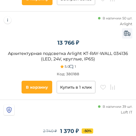
прихожая
и
коридор
Страна
В наличии 50 шт.
Arlight
Все
фильтры
13 766 ₽
Архитектурная подсветка Arlight KT-RAY-WALL 034136
Подобрать
(LED, 24V, круглые, IP65)
товары
5.0
1
Код: 380188
В корзину
Купить в 1 клик
В наличии 39 шт.
Loft IT
1 370 ₽
2 740 ₽
-50%