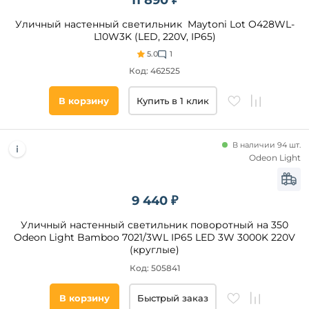
11 890 ₽
На
солнечных
Уличный настенный светильник Maytoni Lot O428WL-
батареях
L10W3K (LED, 220V, IP65)
Датчик
5.0
1
освещенности
Код: 462525
Умный
дом
В корзину
Купить в 1 клик
Цвет
плафонов
В наличии 94 шт.
Odeon Light
Прозрачный
Белый
9 440 ₽
Черный
Серый
Уличный настенный светильник поворотный на 350
Odeon Light Bamboo 7021/3WL IP65 LED 3W 3000K 220V
Матовый
(круглые)
Коричневый
Код: 505841
Золото
Графитовый
В корзину
Быстрый заказ