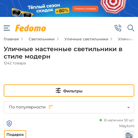
Фильтры
Подвид
Главная
Светильники
Уличные светильники
Уличные 
Настенные
светильники
Уличные настенные светильники в
и фонари
стиле модерн
Архитектурная
подсветка
1242 товара
Новинка
Фильтры
Новинка
По популярности
Цена
В наличии 50 шт.
от
Maytoni
до