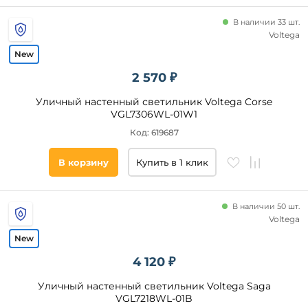
освещенности
В наличии 33 шт.
Управление
смартфоном
Voltega
Диммер
2 570 ₽
Технические
Уличный настенный светильник Voltega Corse
особенности
VGL7306WL-01W1
На
Код: 619687
солнечных
батареях
В корзину
Купить в 1 клик
С
аккумулятором
Регулировка
В наличии 50 шт.
цветовой
Voltega
температуры
Камера
4 120 ₽
Направленный
Уличный настенный светильник Voltega Saga
свет
VGL7218WL-01B