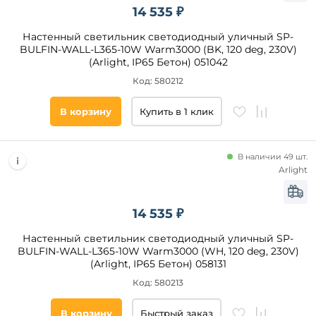
клетка
14 535 ₽
фонарь
Настенный светильник светодиодный уличный SP-
плетеные
BULFIN-WALL-L365-10W Warm3000 (BK, 120 deg, 230V)
птички
(Arlight, IP65 Бетон) 051042
Помещение
Код: 580212
фасад
В корзину
Купить в 1 клик
веранда
и
беседка
В наличии 49 шт.
дача
Arlight
кафе
магазин
14 535 ₽
сад
Настенный светильник светодиодный уличный SP-
офис
BULFIN-WALL-L365-10W Warm3000 (WH, 120 deg, 230V)
гостиная
(Arlight, IP65 Бетон) 058131
Площадь
спальня
Код: 580213
освещения,
ванная
кв. м
В корзину
Быстрый заказ