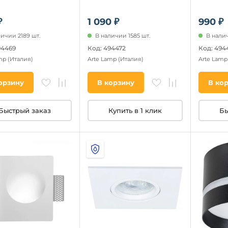
₽
1 090 ₽
990 ₽
личии 2189 шт.
В наличии 1585 шт.
В налич
94469
Код: 494472
Код: 494
amp
(Италия)
Arte Lamp
(Италия)
Arte Lam
орзину
В корзину
В ко
Быстрый заказ
Купить в 1 клик
Бы