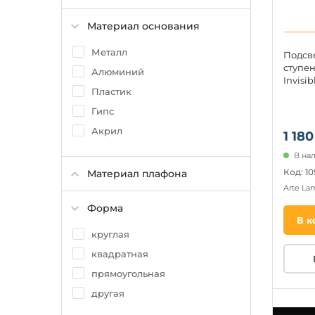
Материал основания
Металл
Подсве
ступен
Алюминий
Invisi
Пластик
Гипс
Акрил
1 180
В нал
Код: 1
Материал плафона
Arte L
Форма
В к
круглая
квадратная
прямоугольная
другая