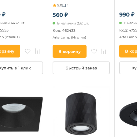
5.0
1
 ₽
990 ₽
560 ₽
личии 4432 шт.
В налич
В наличии 232 шт.
75555
Код: 475
Код: 462433
amp
(Италия)
Arte Lam
Arte Lamp
(Италия)
орзину
В ко
В корзину
Купить в 1 клик
Ку
Быстрый заказ