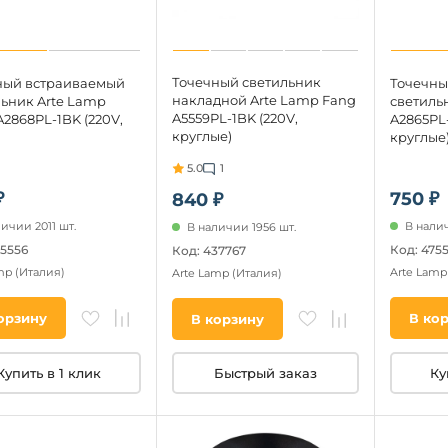
Точечный светильник
ный встраиваемый
Точечны
накладной Arte Lamp Fang
льник Arte Lamp
светильн
A5559PL-1BK (220V,
2868PL-1BK (220V,
A2865PL-
круглые)
круглые
5.0
1
₽
750 ₽
840 ₽
ичии 2011 шт.
В налич
В наличии 1956 шт.
75556
Код: 475
Код: 437767
amp
(Италия)
Arte Lam
Arte Lamp
(Италия)
орзину
В ко
В корзину
Купить в 1 клик
Ку
Быстрый заказ