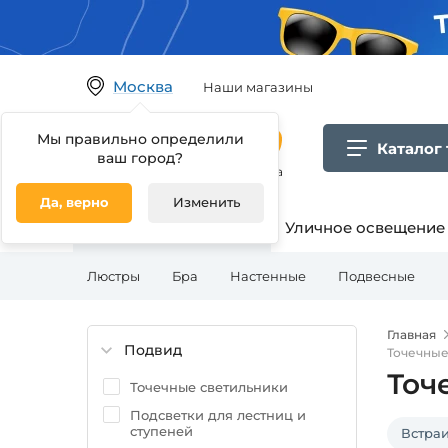
Москва
Наши магазины
Мы правильно определили
Каталог
ваш город?
Гипермаркет товаров для дома
Да, верно
Изменить
Освещение для дома
Уличное освещение
Люстры
Бра
Настенные
Подвесные
Главная
Подвид
Точечные
Точ
Точечные светильники
Подсветки для лестниц и
ступеней
Встра