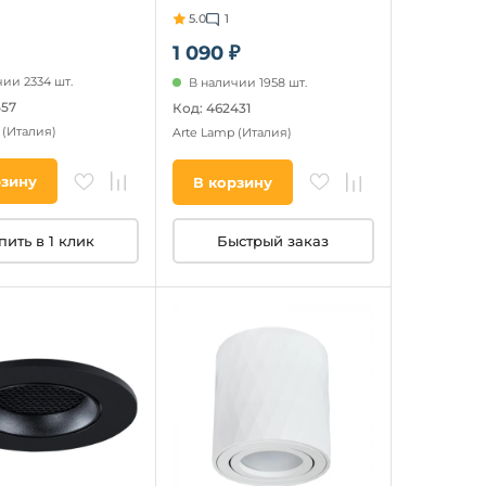
5.0
1
1 090 ₽
ии 2334 шт.
В наличии 1958 шт.
557
Код: 462431
p
(Италия)
Arte Lamp
(Италия)
рзину
В корзину
пить в 1 клик
Быстрый заказ