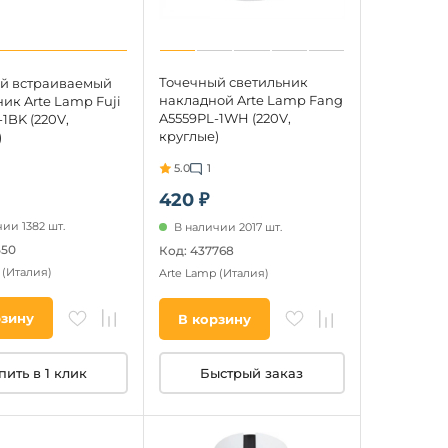
Точечный светильник
й встраиваемый
накладной Arte Lamp Fang
ик Arte Lamp Fuji
A5559PL-1WH (220V,
1BK (220V,
круглые)
)
5.0
1
420 ₽
ии 1382 шт.
В наличии 2017 шт.
550
Код: 437768
p
(Италия)
Arte Lamp
(Италия)
рзину
В корзину
пить в 1 клик
Быстрый заказ