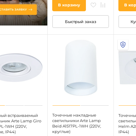
В корзину
В ко
Быстрый заказ
Ку
Точечные накладные
ный встраиваемый
Точечны
светильники Arte Lamp
ьник Arte Lamp Giro
светиль
Beid A1517PL-1WH (220V,
L-1WH (220V,
Helm A2
круглые)
е, IP44)
IP44)