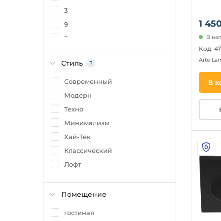
3
1 450
9
В на
5
Код: 4
10
Arte L
Стиль
6
2
Современный
В к
18
Модерн
20
Техно
30
Минимализм
Хай-Тек
Классический
Лофт
Помещение
гостиная