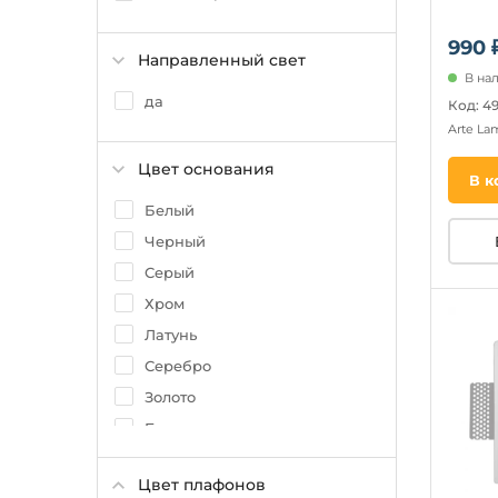
990 
Направленный свет
В на
да
Код: 4
Arte L
Цвет основания
В к
Белый
Черный
Серый
Хром
Латунь
Серебро
Золото
Бронза
Цвет плафонов