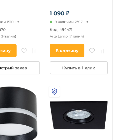
1 090 ₽
ии 1510 шт.
В наличии 2397 шт.
470
Код: 494471
p
(Италия)
Arte Lamp
(Италия)
рзину
В корзину
стрый заказ
Купить в 1 клик