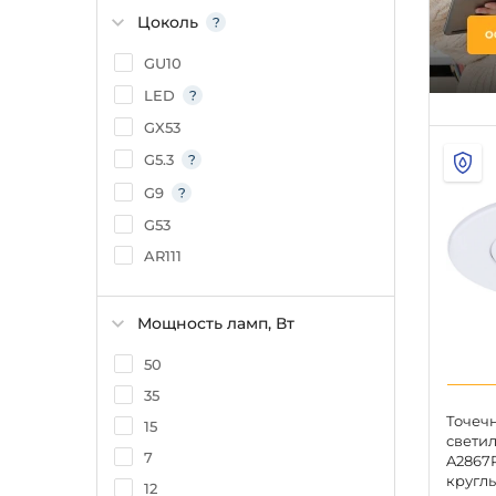
Цоколь
GU10
LED
GX53
G5.3
G9
G53
AR111
Мощность ламп, Вт
50
35
Точеч
15
светил
7
A2867P
круглы
12