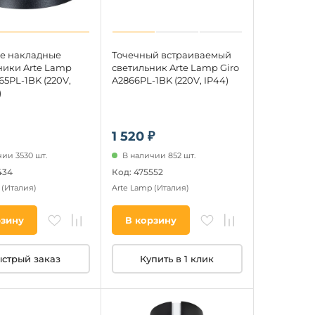
е накладные
Точечный встраиваемый
ники Arte Lamp
светильник Arte Lamp Giro
65PL-1BK (220V,
A2866PL-1BK (220V, IP44)
)
1 520 ₽
ии 3530 шт.
В наличии 852 шт.
434
Код: 475552
p
(Италия)
Arte Lamp
(Италия)
рзину
В корзину
стрый заказ
Купить в 1 клик