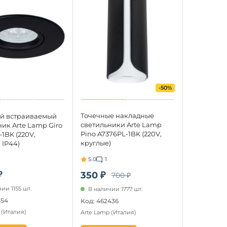
-50%
Точечные накладные
й встраиваемый
светильники Arte Lamp
ик Arte Lamp Giro
Pino A7376PL-1BK (220V,
1BK (220V,
круглые)
 IP44)
5.0
1
₽
350 ₽
700 ₽
ии 1155 шт.
В наличии 1777 шт.
554
Код: 462436
p
(Италия)
Arte Lamp
(Италия)