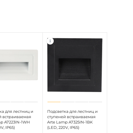
ка для лестниц и
Подсветка для лестниц и
й встраиваемая
ступеней встраиваемая
mp A7223IN-1WH
Arte Lamp A7325IN-1BK
V, IP65)
(LED, 220V, IP65)