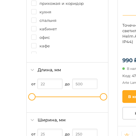
прихожая и коридор
кухня
спальня
Точеч
кабинет
свети
Helm A
офис
IP44)
кафе
магазин
990 
ванная
В нал
Длина, мм
дача
Код: 4
над кухонным островом
Arte L
от
до
зал
В к
над обеденным столом
холл
Ширина, мм
от
до