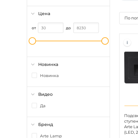
Цена
По по
от
до
Новинка
Новинка
Видео
Да
Подсве
ступе
Бренд
Arte L
(LED, 2
Arte Lamp