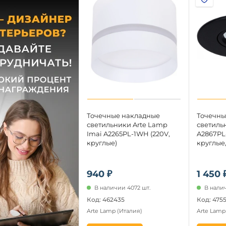
Точечные накладные
Точечны
светильники Arte Lamp
светильн
Imai A2265PL-1WH (220V,
A2867PL-
круглые)
круглые,
940 ₽
1 450 
В наличии 4072 шт.
В налич
Код: 462435
Код: 475
Arte Lamp
(Италия)
Arte Lam