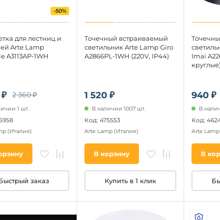
-50%
тка для лестниц и
Точечный встраиваемый
Точечны
ей Arte Lamp
светильник Arte Lamp Giro
светиль
ble A3113AP-1WH
A2866PL-1WH (220V, IP44)
Imai A22
круглые
 ₽
1 520 ₽
940 ₽
2 360 ₽
ичии 1 шт.
В наличии 1007 шт.
В налич
05958
Код: 475553
Код: 462
amp
(Италия)
Arte Lamp
(Италия)
Arte Lam
орзину
В корзину
В ко
Быстрый заказ
Купить в 1 клик
Бы