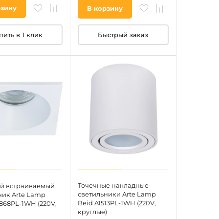
рзину
В корзину
пить в 1 клик
Быстрый заказ
Точечные накладные
й встраиваемый
светильники Arte Lamp
ник Arte Lamp
Beid A1513PL-1WH (220V,
868PL-1WH (220V,
круглые)