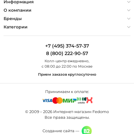
Информация
Политика конфиденциальности
О компании
Гарантия
О компании
Бренды
Оплата и доставка
Контакты
Artelamp
Категории
Установка
Дизайнерам
Maytoni
Люстры
Полезная информация
Odeon Light
Бра
+7 (495) 374-57-37
Новости
St Luce
Торшеры
8 (800) 222-90-57
Вопросы и ответы
Favourite
Настольные лампы
Колл-центр eжедневно,
Наши магазины
Lightstar
Уличные светильники
с 08:00 до 22:00 по Москве
Карта сайта
Citilux
Споты
Прием заказов круглосуточно
Все бренды
Светильники
Принимаем к оплате:
© 2009 – 2026 Интернет-магазин Fedomo
Все права защищены.
Создание сайта —