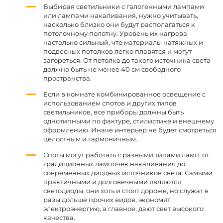
Выбирая светильники с галогенными лампами
или лампами накаливания, нужно учитывать,
насколько близко они будут располагаться к
потолочному полотну. Уровень их нагрева
настолько сильный, что материалы натяжных и
подвесных потолков легко плавятся и могут
загореться. От потолка до такого источника света
должно быть не менее 40 см свободного
пространства.
Если в комнате комбинированное освещение с
использованием спотов и других типов
светильников, все приборы должны быть
однотипными по фактуре, стилистике и внешнему
оформлению. Иначе интерьер не будет смотреться
целостным и гармоничным.
Споты могут работать с разными типами ламп: от
традиционных лампочек накаливания до
современных диодных источников света. Самыми
практичными и долговечными являются
светодиоды, они хоть и стоят дороже, но служат в
разы дольше прочих видов, экономят
электроэнергию, а главное, дают свет высокого
качества.