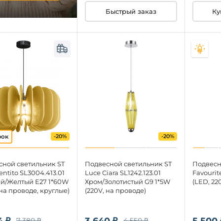
Быстрый заказ
Ку
-20%
-20%
сной светильник ST
Подвесной светильник ST
Подвесн
entito SL3004.413.01
Luce Ciara SL1242.123.01
Favourit
й/Желтый E27 1*60W
Хром/Золотистый G9 1*5W
(LED, 22
 на проводе, круглые)
(220V, на проводе)
4 ₽
3 640 ₽
5 500 
7 380 ₽
4 550 ₽