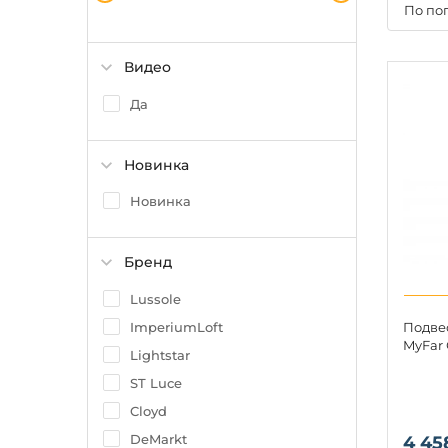
По по
Видео
Да
Новинка
Новинка
Бренд
Lussole
ImperiumLoft
Подве
MyFar 
Lightstar
ST Luce
Cloyd
DeMarkt
4 45