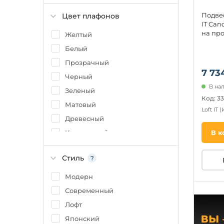
Серый
Подвес
Цвет плафонов
Розовый
IT Can
Голубой
на про
Желтый
Оранжевый
Белый
Латунь
Прозрачный
7 73
Черный
В на
Зеленый
Код: 33
Матовый
Loft IT
(
Древесный
Коричневый
В к
Серый
Стиль
Синий
Модерн
Современный
Лофт
Японский