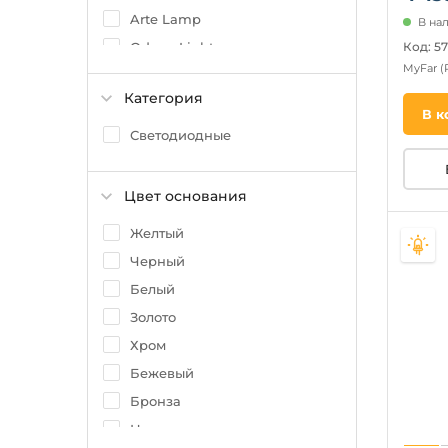
Arte Lamp
В на
Код: 5
Odeon Light
MyFar
(
Image
Категория
Ideal Lux
В к
Favourite
Светодиодные
Citilux
Indigo
Цвет основания
Loft IT
Желтый
Черный
Белый
Золото
Хром
Бежевый
Бронза
Никель