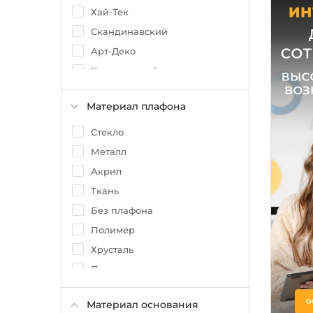
Хай-Тек
Скандинавский
Арт-Деко
Классический
Тиффани
Материал плафона
Стекло
Металл
Акрил
Ткань
Без плафона
Полимер
Хрусталь
Полиэтилен
Полипропилен
Материал основания