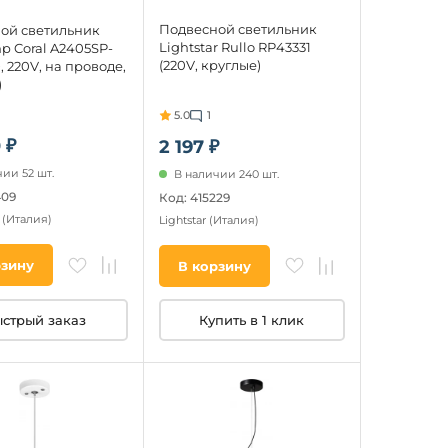
Подвесной светильник
ой светильник
Lightstar Rullo RP43331
p Coral A2405SP-
(220V, круглые)
, 220V, на проводе,
)
5.0
1
 ₽
2 197 ₽
ии 52 шт.
В наличии 240 шт.
409
Код: 415229
p
(Италия)
Lightstar
(Италия)
рзину
В корзину
стрый заказ
Купить в 1 клик