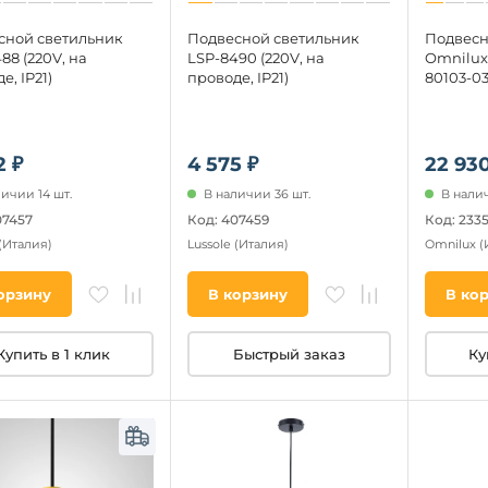
сной светильник
Подвесной светильник
Подвесн
88 (220V, на
LSP-8490 (220V, на
Omnilux
е, IP21)
проводе, IP21)
80103-0
2 ₽
4 575 ₽
22 930
ичии 14 шт.
В наличии 36 шт.
В налич
07457
Код: 407459
Код: 233
(Италия)
Lussole
(Италия)
Omnilux
(
орзину
В корзину
В ко
Купить в 1 клик
Быстрый заказ
Ку