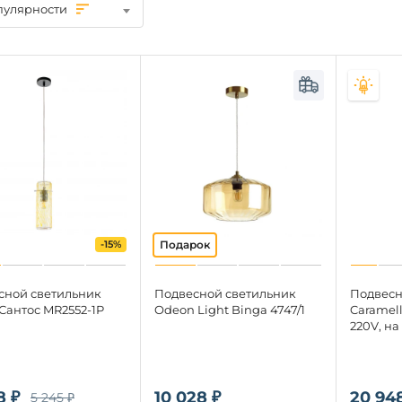
пулярности
-15%
сной светильник
Подвесной светильник
Подвесн
Сантос MR2552-1P
Odeon Light Binga 4747/1
Caramell
220V, на
8 ₽
10 028 ₽
20 948
5 245 ₽