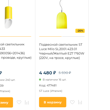
-20%
ой светильник
Подвесной светильник ST
433
Luce Milo SL2001.423.01
590056+201436)
Черный/Желтый E27 1*60W
а проводе, круглые)
(220V, на тросе, круглые)
4 480 ₽
5 590 ₽
₽
В наличии 16 шт.
ии 240 шт.
Код: 477481
539
ST Luce
(Италия)
Италия)
В корзину
рзину