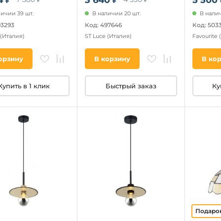
личии 39 шт.
В наличии 20 шт.
В налич
93293
Код: 497646
Код: 503
(Италия)
ST Luce
(Италия)
Favourite
орзину
В корзину
В ко
Купить в 1 клик
Быстрый заказ
Ку