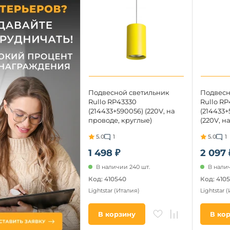
Подвесной светильник
Подвесн
Rullo RP43330
Rullo RP
(214433+590056) (220V, на
(214433+
проводе, круглые)
(220V, н
5.0
1
5.0
1
1 498 ₽
2 097 
В наличии 240 шт.
В налич
Код: 410540
Код: 410
Lightstar
(Италия)
Lightstar
(
В корзину
В ко