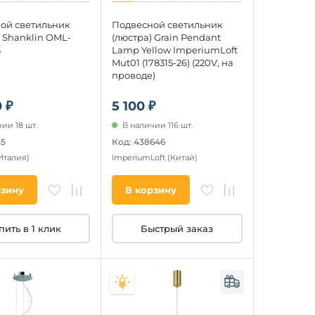
ой светильник
Подвесной светильник
 Shanklin OML-
(люстра) Grain Pendant
3
Lamp Yellow ImperiumLoft
Mut01 (178315-26) (220V, на
проводе)
 ₽
5 100 ₽
ии 18 шт.
В наличии 116 шт.
55
Код: 438646
Италия)
ImperiumLoft
(Китай)
рзину
В корзину
пить в 1 клик
Быстрый заказ