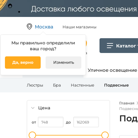
Москва
Наши магазины
Мы правильно определили
Каталог
ваш город?
Гипермаркет товаров для дома
Да, верно
Изменить
Освещение для дома
Уличное освещение
Люстры
Бра
Настенные
Подвесные
Главная
Цена
Подвесны
Под
от
до