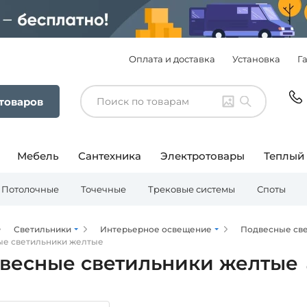
Оплата и доставка
Установка
Г
 товаров
Мебель
Сантехника
Электротовары
Теплый
Потолочные
Точечные
Трековые системы
Споты
Светильники
Интерьерное освещение
Подвесные св
е светильники желтые
весные светильники желтые