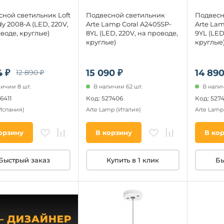
ной светильник Loft
Подвесной светильник
Подвесн
dy 2008-A (LED, 220V,
Arte Lamp Coral A2405SP-
Arte Lam
воде, круглые)
8YL (LED, 220V, на проводе,
9YL (LED
круглые)
круглые
4 ₽
15 090 ₽
14 890
12 890 ₽
личии 8 шт.
В наличии 62 шт.
В налич
6411
Код: 527406
Код: 527
Испания)
Arte Lamp
(Италия)
Arte Lam
орзину
В корзину
В ко
Быстрый заказ
Купить в 1 клик
Бы