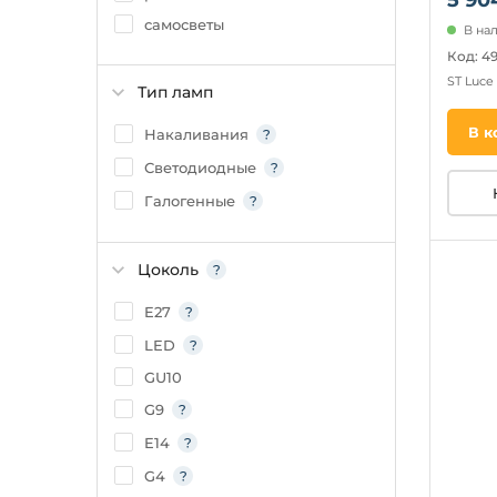
самосветы
В на
Код: 4
ST Luce
Тип ламп
В к
Накаливания
Светодиодные
Галогенные
Цоколь
E27
LED
GU10
G9
E14
G4