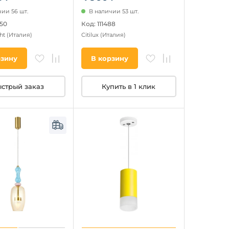
ии 56 шт.
В наличии 53 шт.
150
Код: 111488
ht
(Италия)
Citilux
(Италия)
рзину
В корзину
стрый заказ
Купить в 1 клик