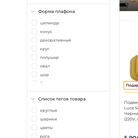
Форма плафона
цилиндр
конус
декоративный
круг
полушар
овал
шар
бокал
ваза
Список тегов товара
элипсоид
Подве
Luce S
круглые
Черны
(220V,
шарики
цветы
рога
5 90