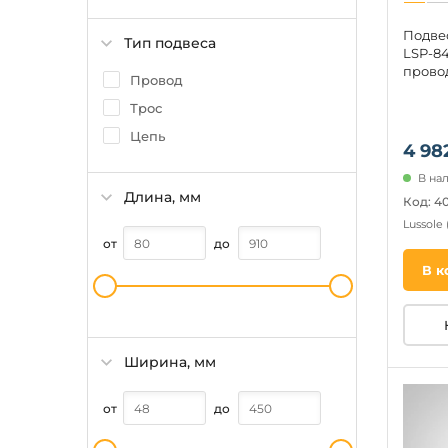
Подве
Тип подвеса
LSP-84
провод
Провод
Трос
Цепь
4 98
В нал
Длина, мм
Код: 4
Lussole
от
до
В к
Ширина, мм
от
до