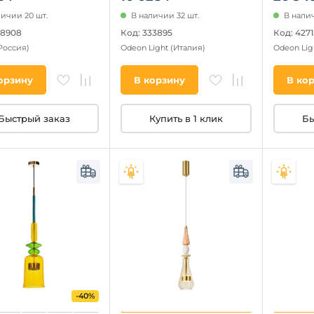
личии 20 шт.
В наличии 32 шт.
В налич
78908
Код: 333895
Код: 427
Россия)
Odeon Light
(Италия)
Odeon Lig
орзину
В корзину
В ко
Быстрый заказ
Купить в 1 клик
Бы
-40%