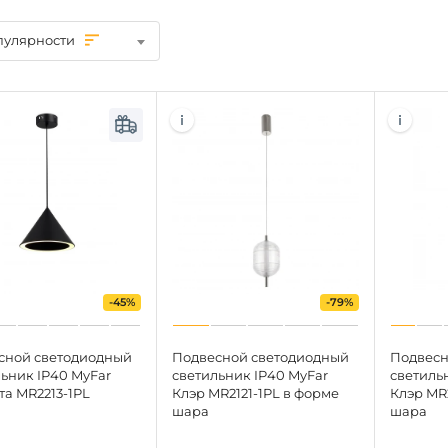
пулярности
-45%
-79%
сной светодиодный
Подвесной светодиодный
Подвесн
ьник IP40 MyFar
светильник IP40 MyFar
светиль
а MR2213-1PL
Клэр MR2121-1PL в форме
Клэр MR
шара
шара