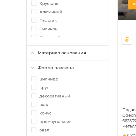
Прованс
Хрусталь
Алюминий
Пластик
Силикон
Поликарбонат
Ткань
Материал основания
Керамика
Оптический полимер
Форма плафона
Камень
цилиндр
Алебастр
круг
Полиметилметакрилат
декоративный
шар
Подве
конус
Odeon 
6625/2
прямоугольник
метал
овал
IP20 
5.0