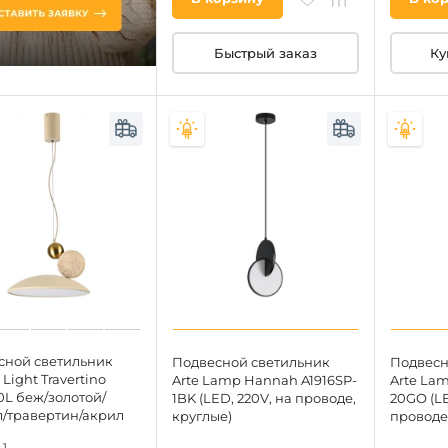
Быстрый заказ
Ку
сной светильник
Подвесной светильник
Подвесн
Light Travertino
Arte Lamp Hannah A1916SP-
Arte La
0L беж/золотой/
1BK (LED, 220V, на проводе,
20GO (LE
л/травертин/акрил
круглые)
проводе
LED 20W 3000K 220V
1