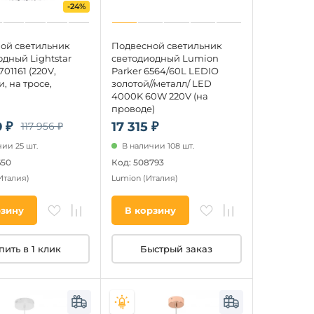
-24%
ой светильник
Подвесной светильник
дный Lightstar
светодиодный Lumion
701161 (220V,
Parker 6564/60L LEDIO
, на тросе,
золотой//металл/ LED
4000K 60W 220V (на
проводе)
 ₽
17 315 ₽
117 956 ₽
ии 25 шт.
В наличии 108 шт.
650
Код: 508793
Италия)
Lumion
(Италия)
рзину
В корзину
пить в 1 клик
Быстрый заказ