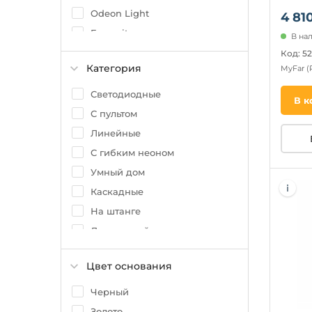
Odeon Light
4 810
Favourite
В нал
ST Luce
Код: 5
Категория
MyFar
(
Mantra
Kink Light
Светодиодные
В к
Lightstar
С пультом
Moderli
Линейные
Aployt
С гибким неоном
Умный дом
Каскадные
На штанге
Для детской
Большие
Цвет основания
Датчик движения
Для чтения
Черный
Золото