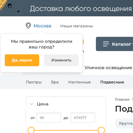
Москва
Наши магазины
Мы правильно определили
Каталог
ваш город?
Гипермаркет товаров для дома
Да, верно
Изменить
Освещение для дома
Уличное освещение
Люстры
Бра
Настенные
Подвесные
Главная
Цена
Под
от
до
Кругл