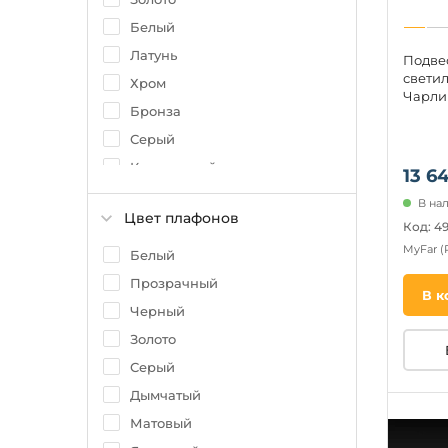
Белый
Латунь
Подве
светил
Хром
Чарли
Бронза
Серый
Коричневый
13 64
Никель
В на
Цвет плафонов
Серебро
Код: 4
MyFar
(
Медный
Белый
Медь
Прозрачный
В к
Бежевый
Черный
Древесный
Золото
Серый
Дымчатый
Матовый