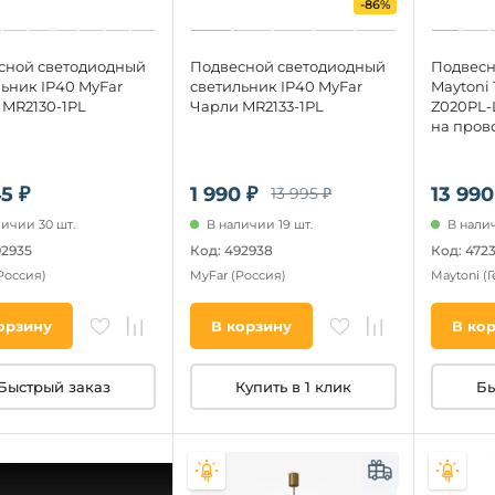
-86%
сной светодиодный
Подвесной светодиодный
Подвесн
ьник IP40 MyFar
светильник IP40 MyFar
Maytoni 
 MR2130-1PL
Чарли MR2133-1PL
Z020PL-L
на прово
5 ₽
1 990 ₽
13 990
13 995 ₽
личии 30 шт.
В наличии 19 шт.
В налич
92935
Код: 492938
Код: 472
Россия)
MyFar
(Россия)
Maytoni
(
орзину
В корзину
В ко
Быстрый заказ
Купить в 1 клик
Бы