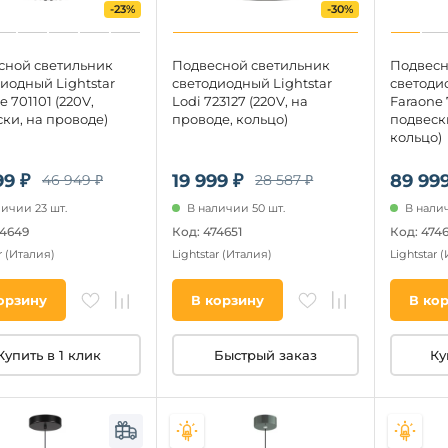
-23%
-30%
сной светильник
Подвесной светильник
Подвесн
иодный Lightstar
светодиодный Lightstar
светодио
e 701101 (220V,
Lodi 723127 (220V, на
Faraone 
ки, на проводе)
проводе, кольцо)
подвески
кольцо)
99 ₽
19 999 ₽
89 999
46 949 ₽
28 587 ₽
личии 23 шт.
В наличии 50 шт.
В налич
74649
Код: 474651
Код: 474
r
(Италия)
Lightstar
(Италия)
Lightstar
(
орзину
В корзину
В ко
Купить в 1 клик
Быстрый заказ
Ку