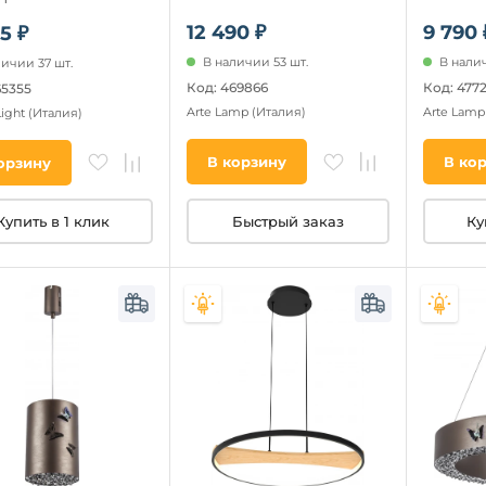
осе)
12 490 ₽
9 790 
5 ₽
В наличии 53 шт.
В налич
личии 37 шт.
Код: 469866
Код: 4772
65355
Arte Lamp
(Италия)
Arte Lam
Light
(Италия)
В корзину
В ко
орзину
Быстрый заказ
Ку
Купить в 1 клик