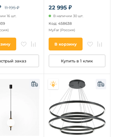
₽
22 995 ₽
11 195 ₽
ии 16 шт.
В наличии 30 шт.
939
Код: 458638
ссия)
MyFar
(Россия)
рзину
В корзину
стрый заказ
Купить в 1 клик