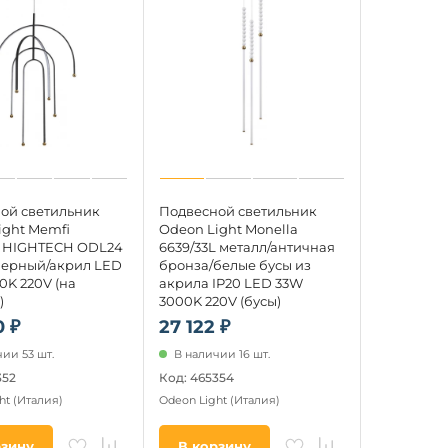
ой светильник
Подвесной светильник
ight Memfi
Odeon Light Monella
L HIGHTECH ODL24
6639/33L металл/античная
черный/акрил LED
бронза/белые бусы из
0K 220V (на
акрила IP20 LED 33W
)
3000K 220V (бусы)
 ₽
27 122 ₽
ии 53 шт.
В наличии 16 шт.
352
Код: 465354
ht
(Италия)
Odeon Light
(Италия)
рзину
В корзину