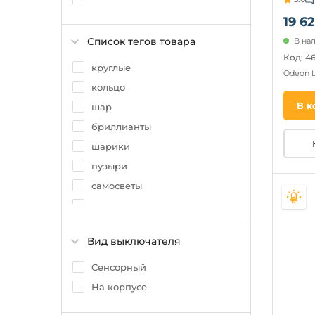
(на тр
полушар
19 62
элипсоид
Список тегов товара
В на
квадрат
Код: 4
бокал
круглые
Odeon 
эллипс
кольцо
трапеция
В к
шар
призма
бриллианты
шарики
пузыри
самосветы
каскадные
бублик
Вид выключателя
бусы
птички
Сенсорный
летающая тарелка
На корпусе
цветы