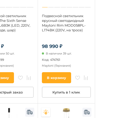
ой светильник
Подвесной светильник
The Sixth Sense
ярусный светодиодный
6B3K (LED, 220V,
Maytoni Rim MOD058PL-
де, шар)
L174BK (220V, на тросе)
 ₽
98 990 ₽
ии 50 шт.
В наличии 39 шт.
399
Код: 474761
Германия)
Maytoni
(Германия)
рзину
В корзину
стрый заказ
Купить в 1 клик