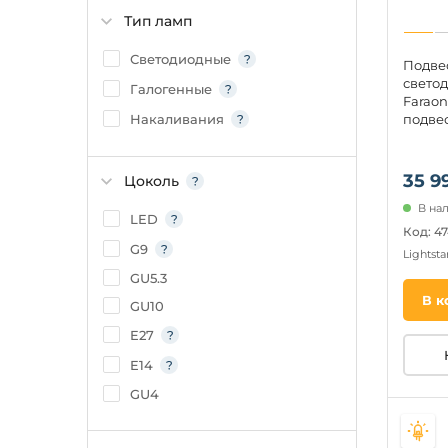
молекулы
Тип ламп
Светодиодные
Подве
светод
Галогенные
Faraon
подвес
Накаливания
35 9
Цоколь
В на
LED
Код: 4
G9
Lightsta
GU5.3
В к
GU10
E27
E14
GU4