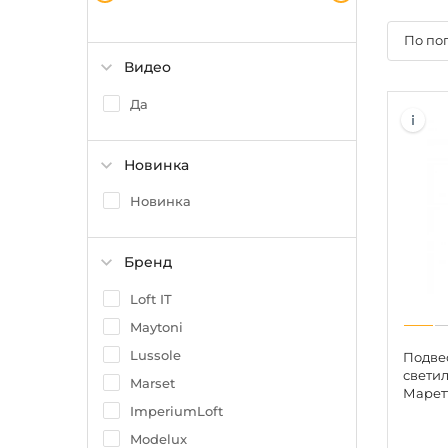
По по
Видео
Да
Новинка
Новинка
Бренд
Loft IT
Maytoni
Lussole
Подве
светил
Marset
Маретт
ImperiumLoft
Modelux