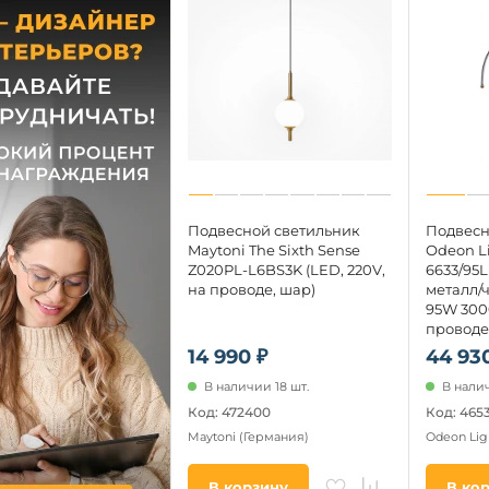
Подвесной светильник
Подвесн
Maytoni The Sixth Sense
Odeon L
Z020PL-L6BS3K (LED, 220V,
6633/95
на проводе, шар)
металл/
95W 300
проводе
14 990 ₽
44 930
В наличии 18 шт.
В налич
Код: 472400
Код: 465
Maytoni
(Германия)
Odeon Lig
В корзину
В ко