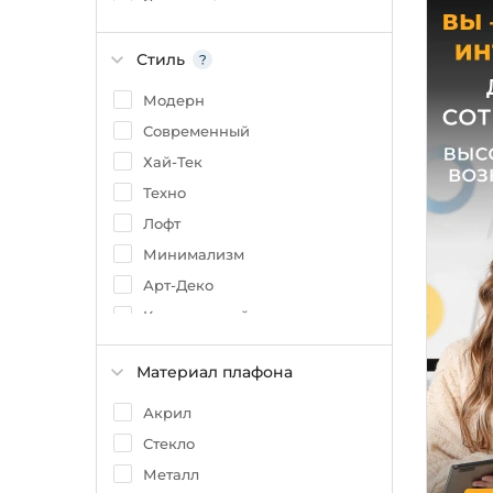
Янтарный
Латунь
Стиль
Хром
Коричневый
Модерн
Желтый
Современный
Бежевый
Хай-Тек
Зеленый
Техно
Лофт
Минимализм
Арт-Деко
Классический
Скандинавский
Материал плафона
Восточный
Флористика
Акрил
Яркое и цветное
Стекло
Индустриальный
Металл