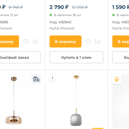
 ₽
2 790 ₽
1 590 
8 745 ₽
12 995 ₽
ичии 12 шт.
В наличии 18 шт.
В налич
25696
Код: 492940
Код: 492
Россия)
MyFar
(Россия)
MyFar
(Ро
орзину
В корзину
В ко
Быстрый заказ
Купить в 1 клик
Бы