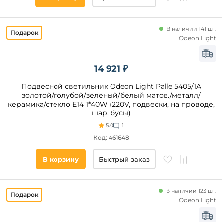
GU10
GX53
GU4
В наличии 141 шт.
Odeon Light
T8
Тип
T5
подвеса
GU9
14 921 ₽
Провод
Подвесной светильник Odeon Light Palle 5405/1A
Трос
золотой/голубой/зеленый/белый матов./металл/
Цепь
керамика/стекло E14 1*40W (220V, подвески, на проводе,
шар, бусы)
Штанга
5.0
1
Основание
Код: 461648
Спиральный
провод
В корзину
Быстрый заказ
Длина,
мм
В наличии 123 шт.
Odeon Light
от