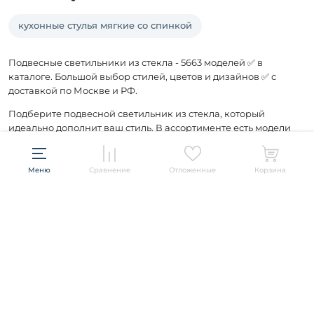
кухонные стулья мягкие со спинкой
Подвесные светильники из стекла - 5663 моделей ✅ в
каталоге. Большой выбор стилей, цветов и дизайнов ✅ с
доставкой по Москве и РФ.
Подберите подвесной светильник из стекла, который
идеально дополнит ваш стиль. В ассортименте есть модели
для любого помещения.
Меню
Сравнение
Отложенные
Корзина
Подписывайтесь и будьте в курсе всех акций и новых
товаров распродажи!
ПОДПИСАТЬСЯ
Информация