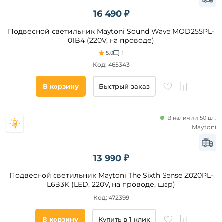
Тип
16 490 ₽
ламп
Подвесной светильник Maytoni Sound Wave MOD255PL-
01B4 (220V, на проводе)
Накаливания
5.0
1
Светодиодные
Код: 465343
Галогенные
КЛЛ
В корзину
Быстрый заказ
Люминесцентные
В наличии 50 шт.
Maytoni
Цоколь
E27
13 990 ₽
LED
Подвесной светильник Maytoni The Sixth Sense Z020PL-
E14
L6B3K (LED, 220V, на проводе, шар)
G9
Код: 472399
G4
В корзину
Купить в 1 клик