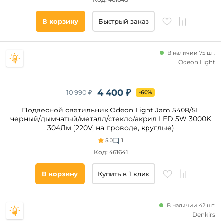
от
В корзину
Быстрый заказ
до
В наличии 75 шт.
Odeon Light
4 400 ₽
10 990 ₽
-60%
Высота
Подвесной светильник Odeon Light Jam 5408/5L
минимальная,
черный/дымчатый/металл/стекло/акрил LED 5W 3000K
мм
304Лм (220V, на проводе, круглые)
от
5.0
1
Код: 461641
до
В корзину
Купить в 1 клик
В наличии 42 шт.
Denkirs