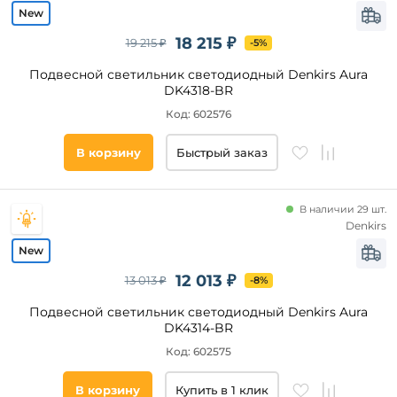
Помещение
18 215 ₽
19 215 ₽
-5%
гостиная
Подвесной светильник светодиодный Denkirs Aura
кухня
DK4318-BR
спальня
Код: 602576
прихожая
и
В корзину
Быстрый заказ
коридор
над
кухонным
островом
В наличии 29 шт.
Denkirs
кафе
офис
Технические
над
12 013 ₽
13 013 ₽
-8%
особенности
обеденным
столом
Подвесной светильник светодиодный Denkirs Aura
Регулировка
зал
DK4314-BR
по высоте
магазин
Код: 602575
Регулировка
цветовой
кабинет
температуры
В корзину
Купить в 1 клик