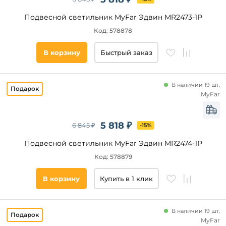
Новинка
Подвесной светильник MyFar Эдвин MR2473-1P
Код: 578878
Бренд
Loft
В корзину
Быстрый заказ
IT
ImperiumLoft
В наличии 19 шт.
Maytoni
MyFar
Freya
Reluce
5 818 ₽
6 845 ₽
-15%
ST
Luce
Подвесной светильник MyFar Эдвин MR2474-1P
Lightstar
Код: 578879
Eurosvet
Категория
Modelux
В корзину
Купить в 1 клик
Odeon
Светодиодные
Light
Каскадные
Moderli
В наличии 19 шт.
MyFar
С
Stilfort