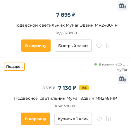
пультом
33
Для
Идеи
7 895 ₽
детской
Favourite
На
Подвесной светильник MyFar Эдвин MR2480-1P
штанге
Код: 578880
Линейные
Умный
В корзину
Быстрый заказ
дом
Цвет
основания
В наличии 20 шт.
MyFar
Черный
Золото
Хром
7 136 ₽
8 395 ₽
-15%
Латунь
Подвесной светильник MyFar Эдвин MR2481-1P
Бронза
Код: 578881
Белый
Никель
В корзину
Купить в 1 клик
Коричневый