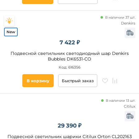
холл
Регулировка
дача
яркости
детская
2 в 1 подвес
В наличии 37 шт.
и
Denkirs
потолочный
Ночной
режим
7 422 ₽
WiFi
Степень
Подвесной светильник светодиодный шар Denkirs
защиты,
Bubbles DK6531-CO
IP
Код: 616356
Цвет
В корзину
Быстрый заказ
свечения
Количество
В наличии 13 шт.
плафонов и
Citilux
абажуров,
шт
29 390 ₽
Способ
крепления
Подвесной светильник шарики Citilux Orton CL202163