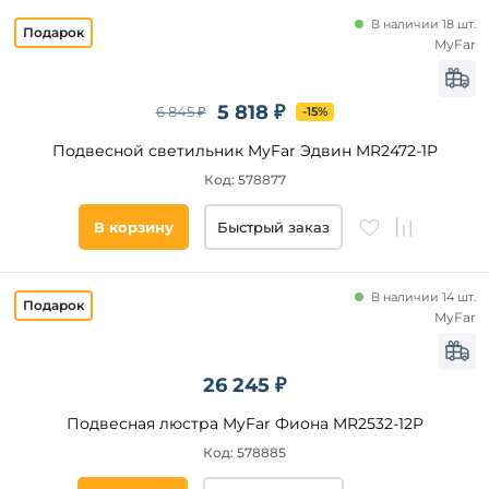
Медь
В наличии 18 шт.
Серый
Цвет
MyFar
плафонов
Серебро
Древесный
Прозрачный
5 818 ₽
6 845 ₽
-15%
Медный
Белый
Подвесной светильник MyFar Эдвин MR2472-1P
Желтый
Дымчатый
Код: 578877
Янтарный
Серый
В корзину
Быстрый заказ
Черный
Золото
В наличии 14 шт.
Коричневый
MyFar
Матовый
Зеленый
Стиль
26 245 ₽
Хром
Модерн
Подвесная люстра MyFar Фиона MR2532-12P
Желтый
Современный
Код: 578885
Голубой
Лофт
Коньячный