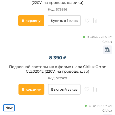
(220V, на проводе, шарики)
Страна
Код: 573896
В корзину
Купить в 1 клик
Площадь
освещения,
кв. м
В наличии 65 шт.
Citilux
Все
фильтры
8 390 ₽
Подвесной светильник в форме шара Citilux Orton
Подобрать
CL202042 (220V, на проводе, шар)
товары
Код: 573709
В корзину
Быстрый заказ
В наличии 7 шт.
Citilux