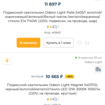
11 897 ₽
до
Подвесной светильник Odeon Light Palle 5405/1 золотой/
коричневый/зеленый/белый матов./металл/керамика/
стекло E14 1*40W (220V, подвески, на проводе, шар)
5.0
1
Код: 461647
Ширина,
мм
В корзину
Купить в 1 клик
от
В наличии 231 шт.
Odeon Light
до
10 665 ₽
19 740 ₽
-46%
Подвесной светильник Odeon Light Magnet 5407/12L
черный/золотой/металл/стекло LED 12W 3000K 1005Лм
(220V, на проводе, круглые)
Высота,
5.0
1
мм
Код: 461645