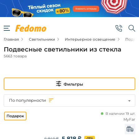
Фильтры
Цена
Главная
Светильники
Интерьерное освещение
Подве
от
Подвесные светильники из стекла
до
5663 товара
Фильтры
Видео
По популярности
Да
В наличии 19 шт.
MyFar
Новинка
5 818 ₽
6 845 ₽
-15%